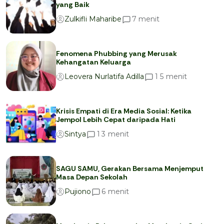
yang Baik
menit
7
Zulkifli Maharibe
Fenomena Phubbing yang Merusak
Kehangatan Keluarga
menit
1
5
Leovera Nurlatifa Adilla
Krisis Empati di Era Media Sosial: Ketika
Jempol Lebih Cepat daripada Hati
menit
1
3
Sintya
SAGU SAMU, Gerakan Bersama Menjemput
Masa Depan Sekolah
menit
6
Pujiono