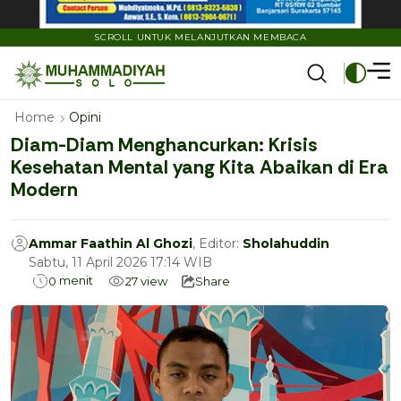
SCROLL UNTUK MELANJUTKAN MEMBACA
Home
Opini
Diam-Diam Menghancurkan: Krisis
Kesehatan Mental yang Kita Abaikan di Era
Modern
Ammar Faathin Al Ghozi
, Editor:
Sholahuddin
Sabtu, 11 April 2026 17:14 WIB
menit
0
27
view
Share