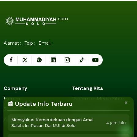
.com
Alamat : , Telp : , Email :
Company
Tentang Kita
Humor
Pedoman Media Siber
×
Humor
Pedoman Media Siber
📰 Update Info Terbaru
Sosok
Susunan Redaksi
Sosok
Susunan Redaksi
Agendamu
Mensyukuri Kemerdekaan dengan Amal
4 jam lalu
Agendamu
Saleh, Ini Pesan Dai MUI di Solo