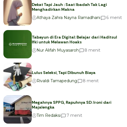
Dekat Tapi Jauh : Saat Ibadah Tak Lagi
Menghadirkan Makna
menit
6
Athaya Zahra Nayna Ramadhani
Tabayun di Era Digital: Belajar dari Haditsul
Ifki untuk Melawan Hoaks
menit
8
Nur Alifah Muyasaroh
Lulus Seleksi, Tapi Dibunuh Biaya
menit
8
Rivaldi Tamapedung
Megahnya SPPG, Rapuhnya SD: Ironi dari
Majalengka
menit
7
Tim Redaksi