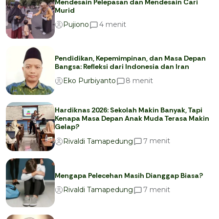
Mendesain Pelepasan dan Mendesain Cari
Murid
menit
4
Pujiono
Pendidikan, Kepemimpinan, dan Masa Depan
Bangsa: Refleksi dari Indonesia dan Iran
menit
8
Eko Purbiyanto
Hardiknas 2026: Sekolah Makin Banyak, Tapi
Kenapa Masa Depan Anak Muda Terasa Makin
Gelap?
menit
7
Rivaldi Tamapedung
Mengapa Pelecehan Masih Dianggap Biasa?
menit
7
Rivaldi Tamapedung