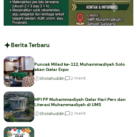
Berita Terbaru
Puncak Milad ke-112, Muhammadiyah Solo
akan Gelar Expo
menit
2
Sholahuddin
MPI PP Muhammadiyah Gelar Hari Pers dan
Literasi Muhammadiyah di UMS
menit
2
Sholahuddin