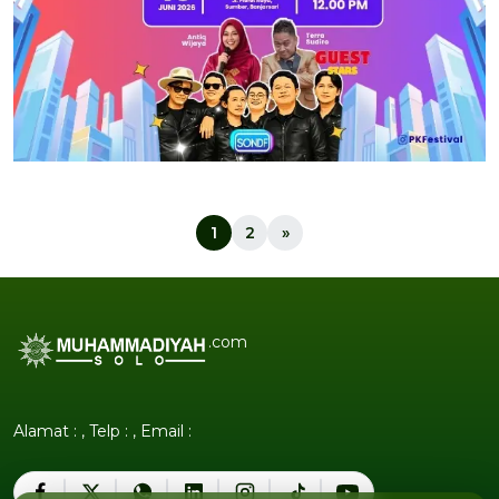
1
2
»
.com
Alamat : , Telp : , Email :