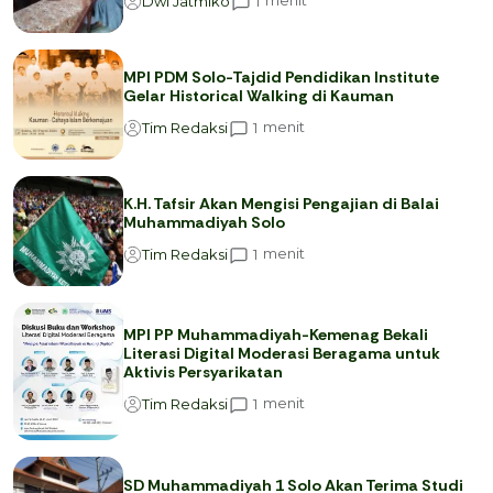
menit
1
Dwi Jatmiko
MPI PDM Solo-Tajdid Pendidikan Institute
Gelar Historical Walking di Kauman
menit
1
Tim Redaksi
K.H. Tafsir Akan Mengisi Pengajian di Balai
Muhammadiyah Solo
menit
1
Tim Redaksi
MPI PP Muhammadiyah-Kemenag Bekali
Literasi Digital Moderasi Beragama untuk
Aktivis Persyarikatan
menit
1
Tim Redaksi
SD Muhammadiyah 1 Solo Akan Terima Studi