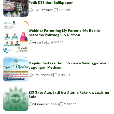
Petik K3S dari Balikpapan
menit
1
Dwi Jatmiko
Webinar Parenting My Parents-My Bestie
bersama Psikolog Elly Risman
menit
4
Aryanto
Majelis Pustaka dan Informasi Selenggarakan
Jagongan Medsos
menit
0
Tim Redaksi
ZIS Satu Atap jadi Isu Utama Rakerda Lazismu
Solo
menit
0
Muhamad Arifin