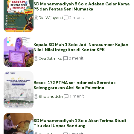
SD Muhammadiyah 5 Solo Adakan Gelar Karya
P5 dan Pentas Seni Mumaska
menit
2
Ria Wijayanti
Kepala SD Muh 1 Solo Jadi Narasumber Kajian
Nilai-Nilai Integritas di Kantor KPK
menit
2
Dwi Jatmiko
Besok, 172 PTMA se-Indonesia Serentak
Selenggarakan Aksi Bela Palestina
menit
1
Sholahuddin
SD Muhammadiyah 1 Solo Akan Terima Studi
Tiru dari Unpar Bandung