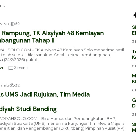
nit
5
9
n lalu
S
I Rampung, TK Aisyiyah 48 Kemlayan
E
B
mbangunan Tahap II
3 
SOLO.COM – TK Aisyiyah 48 Kemlayan Solo menerima hasil
T
g telah selesai dilaksanakan. Serah terima pembangunan
K
 (24/2/2026) pukul...
T
6 
menit
2
ad
M
K
3
2
n lalu
J
6 
s UMS Jadi Rujukan, Tim Media
G
D
yah Studi Banding
3 
DIYAHSOLO.COM—Biro Humas dan Pemeringkatan (BHP)
diyah Surakarta (UMS) menerima kunjungan Tim Media Majelis
S
enelitian, dan Pengembangan (Diktilitbang) Pimpinan Pusat (PP)
M
K