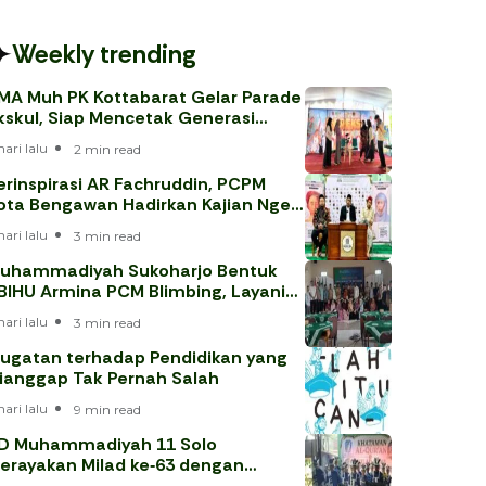
Weekly trending
MA Muh PK Kottabarat Gelar Parade
kskul, Siap Mencetak Generasi
erprestasi
hari lalu
2 min read
erinspirasi AR Fachruddin, PCPM
ota Bengawan Hadirkan Kajian Nge-
eh
hari lalu
3 min read
uhammadiyah Sukoharjo Bentuk
BIHU Armina PCM Blimbing, Layani
emaah Haji 202
hari lalu
3 min read
ugatan terhadap Pendidikan yang
ianggap Tak Pernah Salah
hari lalu
9 min read
D Muhammadiyah 11 Solo
erayakan Milad ke‑63 dengan
hataman Al‑Qur’an