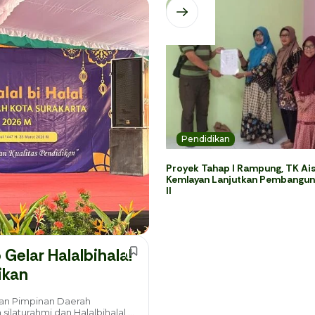
Pendidikan
Proyek Tahap I Rampung, TK Ais
Kemlayan Lanjutkan Pembangun
II
Gelar Halalbihalal
ikan
n Pimpinan Daerah
laturahmi dan Halalbihalal,