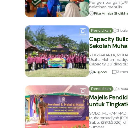
Pengembangan (LPPA
pelatihan menulis...
Fika Annisa Sholikh
Pendidikan
3 bula
Capacity Bui
Sekolah Muha
YOGYAKARTA, MUHAM
Usaha Muhammadiyah
Capacity Building di
meni
2
Pujiono
Pendidikan
4 bula
Majelis Pendid
untuk Tingkat
SOLO, MUHAMMADIYA
Muhammadiyah (PDM) 
Sabtu (28/3/2026), 
Sumber,...