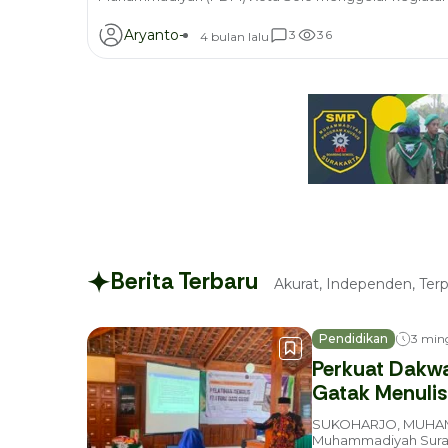
Sabtu (28/3/2026), di SMP Muhammadiyah Program Kh
Sumber,...
Aryanto-
3
3
6
4 bulan lalu
Berita Terbaru
Akurat, Independen, Terp
Pendidikan
3 min
Perkuat Dakwa
Gatak Menulis
SUKOHARJO, MUHAMMA
Muhammadiyah Surak