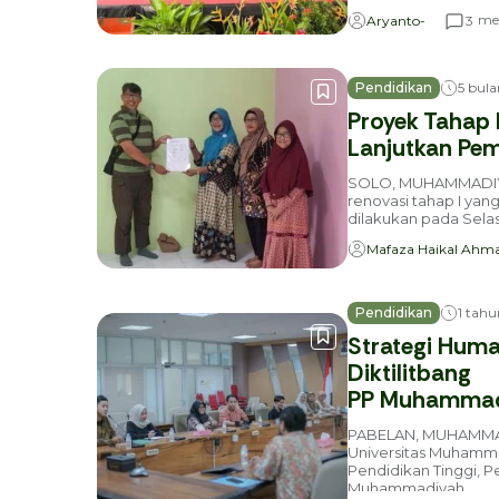
me
3
Aryanto-
Pendidikan
5 bula
Proyek Tahap 
Lanjutkan Pe
SOLO, MUHAMMADIYAH
renovasi tahap I yan
dilakukan pada Selasa
Mafaza Haikal Ahm
Pendidikan
1 tahu
Strategi Huma
Diktilitbang
PP Muhammadi
PABELAN, MUHAMMA
Universitas Muhamma
Pendidikan Tinggi, P
Muhammadiyah...