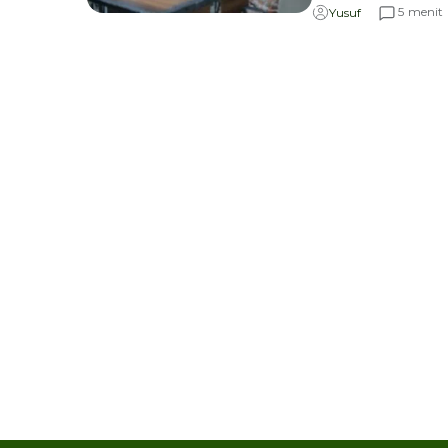
menit
5
Yusuf