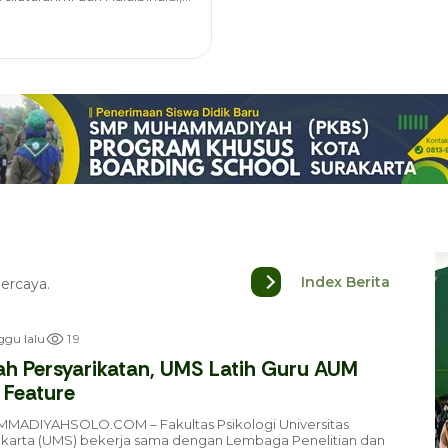
usus Boarding School (PKBS),
Index Berita
ercaya.
1
9
ggu lalu
h Persyarikatan, UMS Latih Guru AUM
 Feature
DIYAHSOLO.COM – Fakultas Psikologi Universitas
arta (UMS) bekerja sama dengan Lembaga Penelitian dan