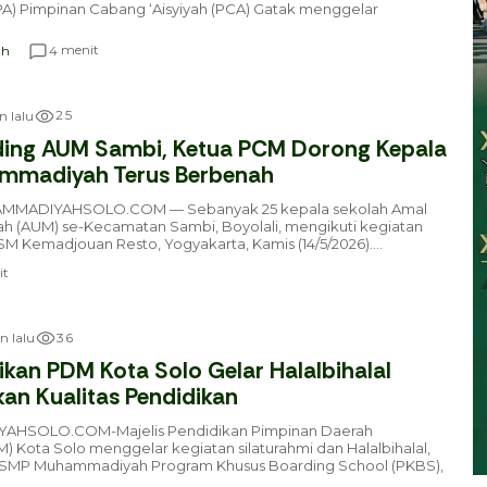
) Pimpinan Cabang ‘Aisyiyah (PCA) Gatak menggelar
menit
4
ah
2
5
n lalu
lding AUM Sambi, Ketua PCM Dorong Kepala
mmadiyah Terus Berbenah
MADIYAHSOLO.COM — Sebanyak 25 kepala sekolah Amal
 (AUM) se-Kecamatan Sambi, Boyolali, mengikuti kegiatan
 SM Kemadjouan Resto, Yogyakarta, Kamis (14/5/2026)....
t
3
6
n lalu
ikan PDM Kota Solo Gelar Halalbihalal
kan Kualitas Pendidikan
HSOLO.COM-Majelis Pendidikan Pimpinan Daerah
Kota Solo menggelar kegiatan silaturahmi dan Halalbihalal,
di SMP Muhammadiyah Program Khusus Boarding School (PKBS),