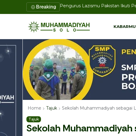
Pengurus Lazismu Pakistan Ikuti 
Breaking
Disertasi Doktor UMS Tawarkan Mod
KABARMU
KABARMU
Sekolah Muhammadiyah sebagai La
Home
Tajuk
Tajuk
Sekolah Muhammadiyah s