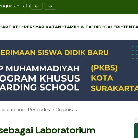
Penguatan Tata Kelola Bersama UMS
el Bi-Rahmah sebagai Solusi Pencegahan Bullying
ARTIKEL
PERSYARIKATAN
TARJIH & TAJDID
GALERI
TENTA
ARTIKEL
PERSYARIKATAN
TARJIH & TAJDID
GALERI
TENTA
boratorium Pengaderan Organisasi
ebagai Laboratorium