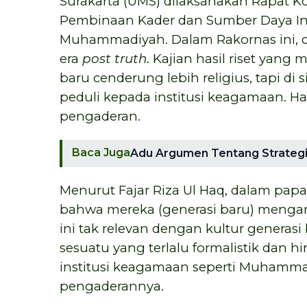
Surakarta (UMS) dilaksanakan Rapat Ko
Pembinaan Kader dan Sumber Daya In
Muhammadiyah. Dalam Rakornas ini, d
era
post truth
. Kajian hasil riset yan
baru cenderung lebih religius, tapi di s
peduli kepada institusi keagamaan. Ha
pengaderan.
Baca Juga
Adu Argumen Tentang Strateg
Menurut Fajar Riza Ul Haq, dalam pa
bahwa mereka (generasi baru) menga
ini tak relevan dengan kultur generasi
sesuatu yang terlalu formalistik dan h
institusi keagamaan seperti Muhamma
pengaderannya.