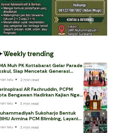
Weekly trending
MA Muh PK Kottabarat Gelar Parade
kskul, Siap Mencetak Generasi
erprestasi
hari lalu
2 min read
erinspirasi AR Fachruddin, PCPM
ota Bengawan Hadirkan Kajian Nge-
eh
hari lalu
3 min read
uhammadiyah Sukoharjo Bentuk
BIHU Armina PCM Blimbing, Layani
emaah Haji 202
hari lalu
3 min read