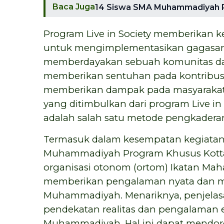
Baca Juga
14 Siswa SMA Muhammadiyah PK S
Program Live in Society memberikan 
untuk mengimplementasikan gagasa
memberdayakan sebuah komunitas dal
memberikan sentuhan pada kontribusi
memberikan dampak pada masyarakat. 
yang ditimbulkan dari program Live in
adalah salah satu metode pengkaderan 
Termasuk dalam kesempatan kegiatan
Muhammadiyah Program Khusus Kottab
organisasi otonom (ortom) Ikatan M
memberikan pengalaman nyata dan m
Muhammadiyah. Menariknya, penjelas
pendekatan realitas dan pengalaman emp
Muhammadiyah. Hal ini dapat mendor