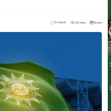
menit
5
45
view
Share