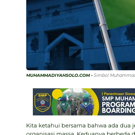
MUHAMMADIYAHSOLO.COM -
Simbol Muhammadi
Kita ketahui bersama bahwa ada dua je
organisasi massa. Keduanya berbeda da