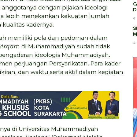
G
s anggotanya dengan pijakan ideologi
D
ssa lebih menekankan kekuatan jumlah
4 
kualitas kadernya.
S
M
yah memiliki pola dan pedoman dalam
K
4 
l Arqam
di Muhammadiyah sudah tidak
m pengaderan ideologis Muhammadiyah.
n perjuangan Persyarikatan. Para kader
kiran, dan waktu serta aktif dalam kegiatan
atnya di Universitas Muhammadiyah