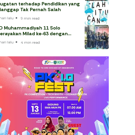
ugatan terhadap Pendidikan yang
ianggap Tak Pernah Salah
hari lalu
9 min read
D Muhammadiyah 11 Solo
erayakan Milad ke‑63 dengan
hataman Al‑Qur’an
hari lalu
4 min read