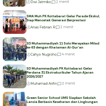
menit
2
Dwi Jatmiko
SMA Muh PK Kottabarat Gelar Parade Ekskul,
Siap Mencetak Generasi Berprestasi
menit
2
Anas Febrian R
SD Muhammadiyah 11 Solo Merayakan Milad
ke‑63 dengan Khataman Al‑Qur’an
menit
4
Cahyo Nugroho
SD Muhammadiyah PK Kottabarat Gelar
Perdana 31 Ekstrakurikuler Tahun Ajaran
2026/2027
menit
3
Muhamad Arifin
Green Senior School UMS Siapkan Sekolah
Lansia Berbasis Kesehatan dan Lingkungan