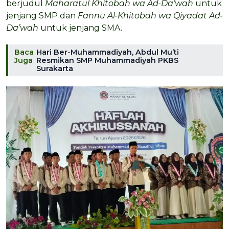
berjudul
Maharatul Khitobah wa Ad-Da’wah
untuk
jenjang SMP dan
Fannu Al-Khitobah wa Qiyadat Ad-
Da’wah
untuk jenjang SMA.
Baca
Hari Ber-Muhammadiyah, Abdul Mu’ti
Juga
Resmikan SMP Muhammadiyah PKBS
Surakarta