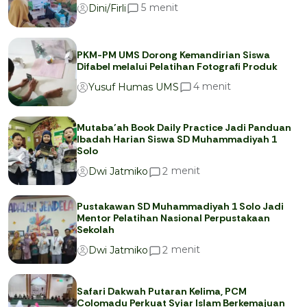
menit
5
Dini/Firli
PKM-PM UMS Dorong Kemandirian Siswa
Difabel melalui Pelatihan Fotografi Produk
menit
4
Yusuf Humas UMS
Mutaba’ah Book Daily Practice Jadi Panduan
Ibadah Harian Siswa SD Muhammadiyah 1
Solo
menit
2
Dwi Jatmiko
Pustakawan SD Muhammadiyah 1 Solo Jadi
Mentor Pelatihan Nasional Perpustakaan
Sekolah
menit
2
Dwi Jatmiko
Safari Dakwah Putaran Kelima, PCM
Colomadu Perkuat Syiar Islam Berkemajuan