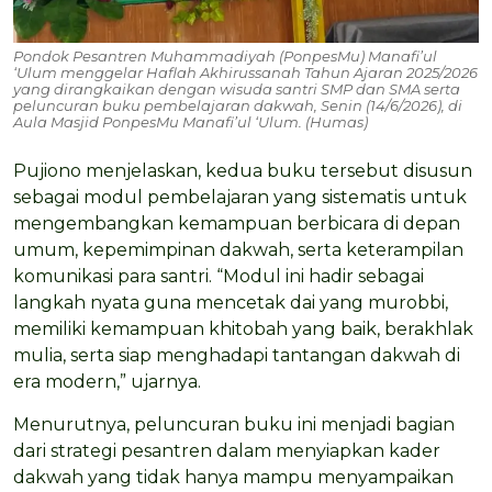
Pondok Pesantren Muhammadiyah (PonpesMu) Manafi’ul
‘Ulum menggelar Haflah Akhirussanah Tahun Ajaran 2025/2026
yang dirangkaikan dengan wisuda santri SMP dan SMA serta
peluncuran buku pembelajaran dakwah, Senin (14/6/2026), di
Aula Masjid PonpesMu Manafi’ul ‘Ulum. (Humas)
Pujiono menjelaskan, kedua buku tersebut disusun
sebagai modul pembelajaran yang sistematis untuk
mengembangkan kemampuan berbicara di depan
umum, kepemimpinan dakwah, serta keterampilan
komunikasi para santri. “Modul ini hadir sebagai
langkah nyata guna mencetak dai yang murobbi,
memiliki kemampuan khitobah yang baik, berakhlak
mulia, serta siap menghadapi tantangan dakwah di
era modern,” ujarnya.
Menurutnya, peluncuran buku ini menjadi bagian
dari strategi pesantren dalam menyiapkan kader
dakwah yang tidak hanya mampu menyampaikan