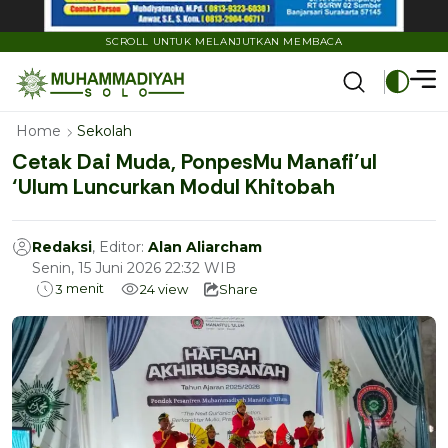
SCROLL UNTUK MELANJUTKAN MEMBACA
Home
Sekolah
Cetak Dai Muda, PonpesMu Manafi’ul
‘Ulum Luncurkan Modul Khitobah
Redaksi
, Editor:
Alan Aliarcham
Senin, 15 Juni 2026 22:32 WIB
menit
3
24
view
Share