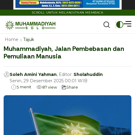
SCROLL UNTUK MELANJUTKAN MEMBACA
Home
Tajuk
Muhammadiyah, Jalan Pembebasan dan
Pemuliaan Manusia
Soleh Amini Yahman
, Editor:
Sholahuddin
Senin, 29 Desember 2025 00:01 WIB
menit
5
87
view
Share