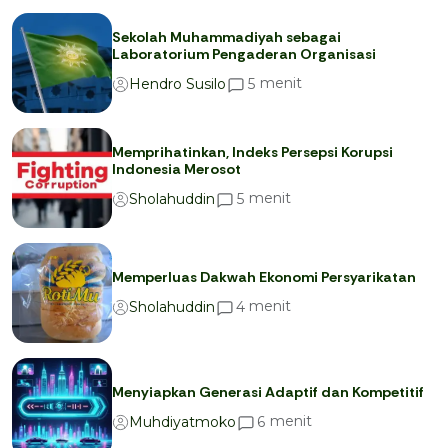
Sekolah Muhammadiyah sebagai
Laboratorium Pengaderan Organisasi
menit
5
Hendro Susilo
Memprihatinkan, Indeks Persepsi Korupsi
Indonesia Merosot
menit
5
Sholahuddin
Memperluas Dakwah Ekonomi Persyarikatan
menit
4
Sholahuddin
Menyiapkan Generasi Adaptif dan Kompetitif
menit
6
Muhdiyatmoko