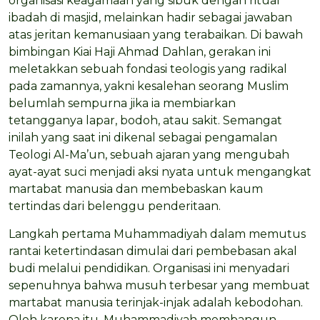
organisasi keagamaan yang sibuk dengan ritual
ibadah di masjid, melainkan hadir sebagai jawaban
atas jeritan kemanusiaan yang terabaikan. Di bawah
bimbingan Kiai Haji Ahmad Dahlan, gerakan ini
meletakkan sebuah fondasi teologis yang radikal
pada zamannya, yakni kesalehan seorang Muslim
belumlah sempurna jika ia membiarkan
tetangganya lapar, bodoh, atau sakit. Semangat
inilah yang saat ini dikenal sebagai pengamalan
Teologi Al-Ma’un, sebuah ajaran yang mengubah
ayat-ayat suci menjadi aksi nyata untuk mengangkat
martabat manusia dan membebaskan kaum
tertindas dari belenggu penderitaan.
Langkah pertama Muhammadiyah dalam memutus
rantai ketertindasan dimulai dari pembebasan akal
budi melalui pendidikan. Organisasi ini menyadari
sepenuhnya bahwa musuh terbesar yang membuat
martabat manusia terinjak-injak adalah kebodohan.
Oleh karena itu, Muhammadiyah membangun