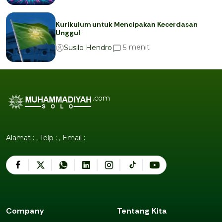
Kurikulum untuk Mencipakan Kecerdasan
Unggul
menit
5
Susilo Hendro
.com
Alamat : , Telp : , Email :
Company
Tentang Kita