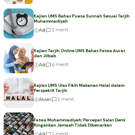
Kajian UMS Bahas Puasa Sunnah Sesuai Tarjih
Muhammadiyah
menit
3
Adi
Kajian Tarjih Online UMS Bahas Fatwa Aurat
dan Jilbab
menit
6
Adi
Kajian UMS Ulas Fikih Makanan Halal dalam
Perspektif Tarjih
menit
3
Alvian
Fatwa Muhammadiyah: Percepat Salat Demi
Ringankan Jemaah Tidak Dibenarkan
menit
2
Adi