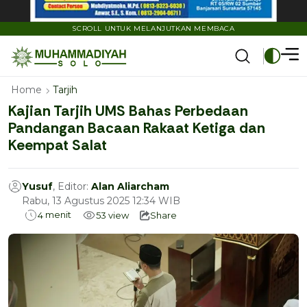
SCROLL UNTUK MELANJUTKAN MEMBACA
Home
Tarjih
Kajian Tarjih UMS Bahas Perbedaan
Pandangan Bacaan Rakaat Ketiga dan
Keempat Salat
Yusuf
, Editor:
Alan Aliarcham
Rabu, 13 Agustus 2025 12:34 WIB
menit
4
53
view
Share