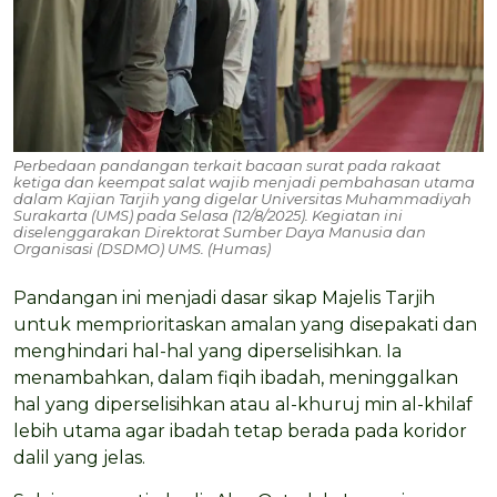
Perbedaan pandangan terkait bacaan surat pada rakaat
ketiga dan keempat salat wajib menjadi pembahasan utama
dalam Kajian Tarjih yang digelar Universitas Muhammadiyah
Surakarta (UMS) pada Selasa (12/8/2025). Kegiatan ini
diselenggarakan Direktorat Sumber Daya Manusia dan
Organisasi (DSDMO) UMS. (Humas)
Pandangan ini menjadi dasar sikap Majelis Tarjih
untuk memprioritaskan amalan yang disepakati dan
menghindari hal-hal yang diperselisihkan. Ia
menambahkan, dalam fiqih ibadah, meninggalkan
hal yang diperselisihkan atau al-khuruj min al-khilaf
lebih utama agar ibadah tetap berada pada koridor
dalil yang jelas.