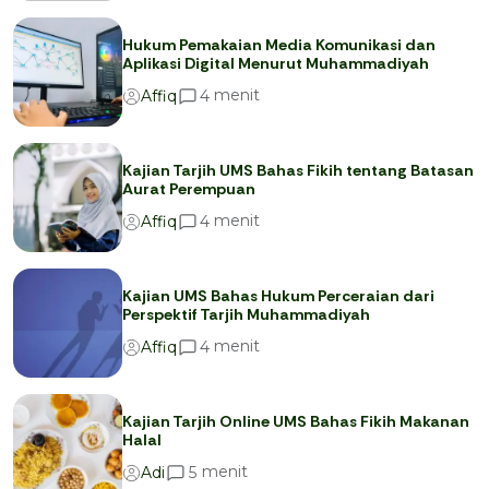
Hukum Pemakaian Media Komunikasi dan
Aplikasi Digital Menurut Muhammadiyah
menit
4
Affiq
Kajian Tarjih UMS Bahas Fikih tentang Batasan
Aurat Perempuan
menit
4
Affiq
Kajian UMS Bahas Hukum Perceraian dari
Perspektif Tarjih Muhammadiyah
menit
4
Affiq
Kajian Tarjih Online UMS Bahas Fikih Makanan
Halal
menit
5
Adi