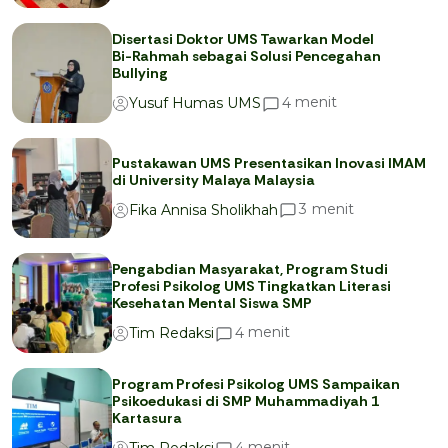
Disertasi Doktor UMS Tawarkan Model
Bi-Rahmah sebagai Solusi Pencegahan
Bullying
menit
4
Yusuf Humas UMS
Pustakawan UMS Presentasikan Inovasi IMAM
di University Malaya Malaysia
menit
3
Fika Annisa Sholikhah
Pengabdian Masyarakat, Program Studi
Profesi Psikolog UMS Tingkatkan Literasi
Kesehatan Mental Siswa SMP
menit
4
Tim Redaksi
Program Profesi Psikolog UMS Sampaikan
Psikoedukasi di SMP Muhammadiyah 1
Kartasura
menit
4