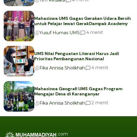
Tim Redaksi
Mahasiswa UMS Gagas Gerakan Udara Bersih
untuk Pelajar lewat GerakDampak Academy
menit
4
Yusuf Humas UMS
UMS Nilai Penguatan Literasi Harus Jadi
Prioritas Pembangunan Nasional
menit
4
Fika Annisa Sholikhah
Mahasiswa Geografi UMS Gagas Program
Mengajar Desa di Karanganyar
menit
2
Fika Annisa Sholikhah
.com