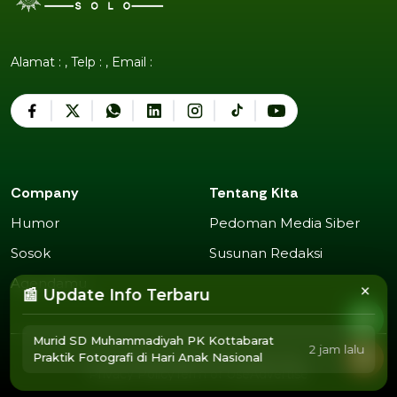
Alamat : , Telp : , Email :
Company
Tentang Kita
Humor
Pedoman Media Siber
Humor
Pedoman Media Siber
Sosok
Susunan Redaksi
Sosok
Susunan Redaksi
Agendamu
×
📰 Update Info Terbaru
Agendamu
Murid SD Muhammadiyah PK Kottabarat
2 jam lalu
Praktik Fotografi di Hari Anak Nasional
2025 Copyright @
Muhammadiyah Solo
.
Privacy Policy
Term of Use
Advertise
Privacy Policy
Term of Use
Advertise