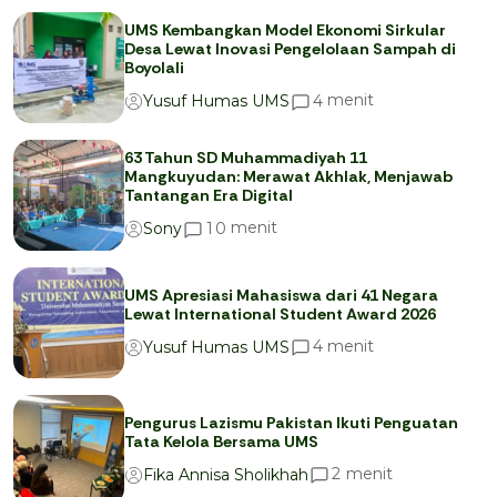
UMS Kembangkan Model Ekonomi Sirkular
Desa Lewat Inovasi Pengelolaan Sampah di
Boyolali
menit
4
Yusuf Humas UMS
63 Tahun SD Muhammadiyah 11
Mangkuyudan: Merawat Akhlak, Menjawab
Tantangan Era Digital
menit
1
0
Sony
UMS Apresiasi Mahasiswa dari 41 Negara
Lewat International Student Award 2026
menit
4
Yusuf Humas UMS
Pengurus Lazismu Pakistan Ikuti Penguatan
Tata Kelola Bersama UMS
menit
2
Fika Annisa Sholikhah