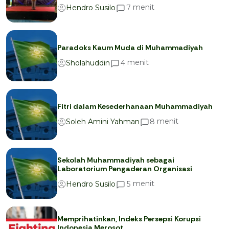
menit
7
Hendro Susilo
Paradoks Kaum Muda di Muhammadiyah
menit
4
Sholahuddin
Fitri dalam Kesederhanaan Muhammadiyah
menit
8
Soleh Amini Yahman
Sekolah Muhammadiyah sebagai
Laboratorium Pengaderan Organisasi
menit
5
Hendro Susilo
Memprihatinkan, Indeks Persepsi Korupsi
Indonesia Merosot