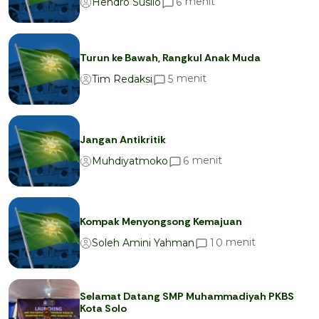
menit
6
Hendro Susilo
Turun ke Bawah, Rangkul Anak Muda
menit
5
Tim Redaksi
Jangan Antikritik
menit
6
Muhdiyatmoko
Kompak Menyongsong Kemajuan
menit
1
0
Soleh Amini Yahman
Selamat Datang SMP Muhammadiyah PKBS
Kota Solo