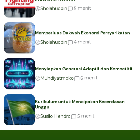
menit
5
Sholahuddin
Memperluas Dakwah Ekonomi Persyarikatan
menit
4
Sholahuddin
Menyiapkan Generasi Adaptif dan Kompetitif
menit
6
Muhdiyatmoko
Kurikulum untuk Mencipakan Kecerdasan
Unggul
menit
5
Susilo Hendro