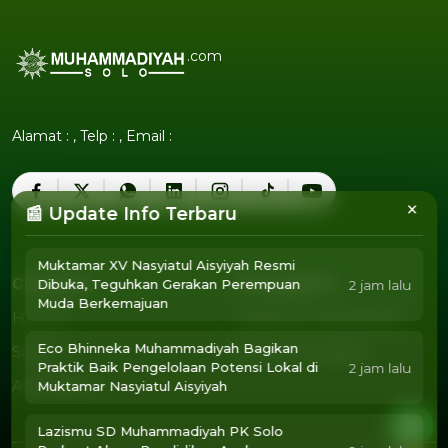
.com
Alamat : , Telp : , Email :
×
📰 Update Info Terbaru
Muktamar XV Nasyiatul Aisyiyah Resmi
Company
Tentang Kita
Dibuka, Teguhkan Gerakan Perempuan
2 jam lalu
Muda Berkemajuan
Humor
Pedoman Media Siber
Humor
Pedoman Media Siber
Eco Bhinneka Muhammadiyah Bagikan
Sosok
Susunan Redaksi
Sosok
Susunan Redaksi
Praktik Baik Pengelolaan Potensi Lokal di
2 jam lalu
Agendamu
Muktamar Nasyiatul Aisyiyah
Agendamu
Lazismu SD Muhammadiyah PK Solo