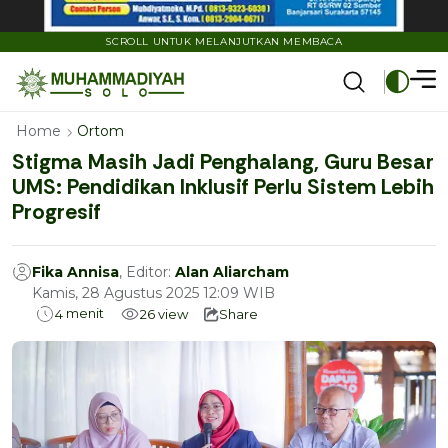
SCROLL UNTUK MELANJUTKAN MEMBACA
Home
Ortom
Stigma Masih Jadi Penghalang, Guru Besar
UMS: Pendidikan Inklusif Perlu Sistem Lebih
Progresif
Fika Annisa
, Editor:
Alan Aliarcham
Kamis, 28 Agustus 2025 12:09 WIB
menit
4
26
view
Share