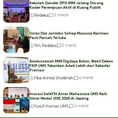
Sekolah Gender DPD IMM Jateng Dorong
Kader Perempuan Aktif di Ruang Publik
menit
3
Redaksi
Ustaz Dwi Jatmiko: Setiap Manusia Beriman
Pasti Pernah Terluka
menit
3
Tim Redaksi
Awalussanah MIM Digdaya Bolon, Wakil Dekan
FKIP UMS Tekankan Adab Lebih dari Sekadar
Prestasi
menit
4
Fika Annisa Sholikhah
Inovasi SafeTKI Antar Mahasiswa UMS Raih
Silver Medal JDIE 2026 di Jepang
menit
4
Yusuf Humas UMS