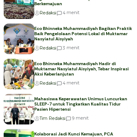
Berkemajuan
menit
4
Redaksi
Eco Bhinneka Muhammadiyah Bagikan Praktik
Baik Pengelolaan Potensi Lokal di Muktamar
Nasyiatul Aisyiyah
menit
3
Redaksi
Eco Bhinneka Muhammadiyah Hadir di
Muktamar Nasyiatul Aisyiyah, Tebar Inspirasi
Aksi Keberlanjutan
menit
4
Redaksi
Mahasiswa Keperawatan Unimus Luncurkan
SLEEP-7 untuk Tingkatkan Kualitas Tidur
Pasien Hipertensi
menit
9
Tim Redaksi
Kolaborasi Jadi Kunci Kemajuan, PCA