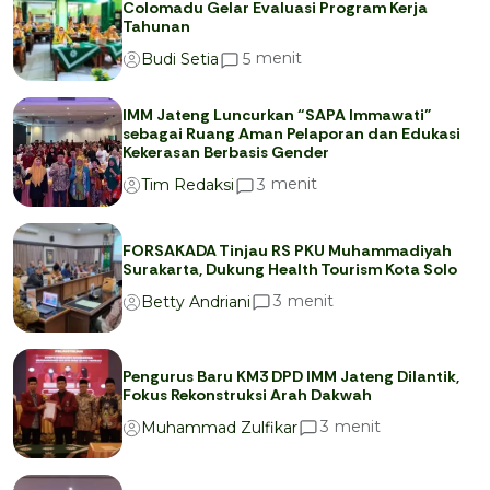
Colomadu Gelar Evaluasi Program Kerja
Tahunan
menit
5
Budi Setia
IMM Jateng Luncurkan “SAPA Immawati”
sebagai Ruang Aman Pelaporan dan Edukasi
Kekerasan Berbasis Gender
menit
3
Tim Redaksi
FORSAKADA Tinjau RS PKU Muhammadiyah
Surakarta, Dukung Health Tourism Kota Solo
menit
3
Betty Andriani
Pengurus Baru KM3 DPD IMM Jateng Dilantik,
Fokus Rekonstruksi Arah Dakwah
menit
3
Muhammad Zulfikar