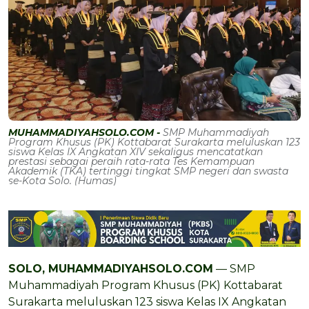
MUHAMMADIYAHSOLO.COM -
SMP Muhammadiyah
Program Khusus (PK) Kottabarat Surakarta meluluskan 123
siswa Kelas IX Angkatan XIV sekaligus mencatatkan
prestasi sebagai peraih rata-rata Tes Kemampuan
Akademik (TKA) tertinggi tingkat SMP negeri dan swasta
se-Kota Solo. (Humas)
SOLO, MUHAMMADIYAHSOLO.COM
— SMP
Muhammadiyah Program Khusus (PK) Kottabarat
Surakarta meluluskan 123 siswa Kelas IX Angkatan