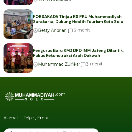
FORSAKADA Tinjau RS PKU Muhammadiyah
Surakarta, Dukung Health Tourism Kota Solo
menit
3
Betty Andriani
Pengurus Baru KM3 DPD IMM Jateng Dilantik,
Fokus Rekonstruksi Arah Dakwah
menit
3
Muhammad Zulfikar
.com
Alamat : , Telp : , Email :