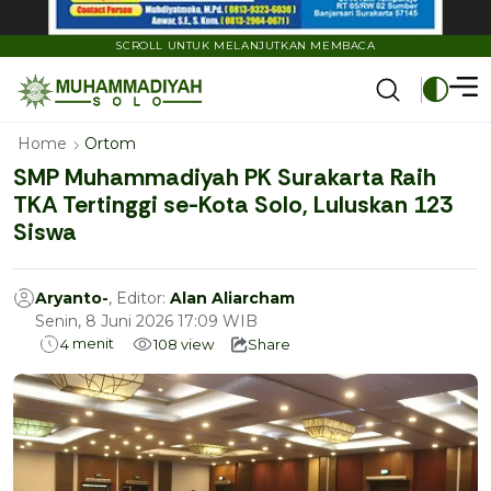
SCROLL UNTUK MELANJUTKAN MEMBACA
Home
Ortom
SMP Muhammadiyah PK Surakarta Raih
TKA Tertinggi se-Kota Solo, Luluskan 123
Siswa
Aryanto-
, Editor:
Alan Aliarcham
Senin, 8 Juni 2026 17:09 WIB
menit
4
108
view
Share