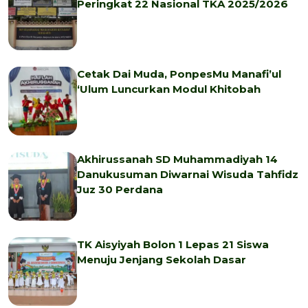
Peringkat 22 Nasional TKA 2025/2026
Cetak Dai Muda, PonpesMu Manafi’ul
‘Ulum Luncurkan Modul Khitobah
Akhirussanah SD Muhammadiyah 14
Danukusuman Diwarnai Wisuda Tahfidz
Juz 30 Perdana
TK Aisyiyah Bolon 1 Lepas 21 Siswa
Menuju Jenjang Sekolah Dasar