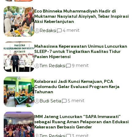
Eco Bhinneka Muhammadiyah Hadir di
Muktamar Nasyiatul Aisyiyah, Tebar Inspirasi
Aksi Keberlanjutan
menit
4
Redaksi
Mahasiswa Keperawatan Unimus Luncurkan
SLEEP-7 untuk Tingkatkan Kualitas Tidur
Pasien Hipertensi
menit
9
Tim Redaksi
Kolaborasi Jadi Kunci Kemajuan, PCA
Colomadu Gelar Evaluasi Program Kerja
Tahunan
menit
5
Budi Setia
IMM Jateng Luncurkan “SAPA Immawati”
sebagai Ruang Aman Pelaporan dan Edukasi
Kekerasan Berbasis Gender
menit
3
Tim Redaksi