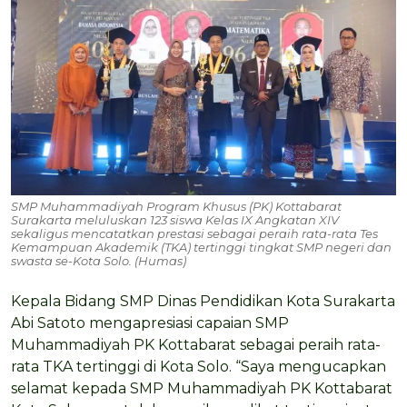
SMP Muhammadiyah Program Khusus (PK) Kottabarat
Surakarta meluluskan 123 siswa Kelas IX Angkatan XIV
sekaligus mencatatkan prestasi sebagai peraih rata-rata Tes
Kemampuan Akademik (TKA) tertinggi tingkat SMP negeri dan
swasta se-Kota Solo. (Humas)
Kepala Bidang SMP Dinas Pendidikan Kota Surakarta
Abi Satoto mengapresiasi capaian SMP
Muhammadiyah PK Kottabarat sebagai peraih rata-
rata TKA tertinggi di Kota Solo. “Saya mengucapkan
selamat kepada SMP Muhammadiyah PK Kottabarat