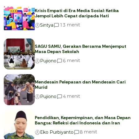
Krisis Empati di Era Media Sosial: Ketika
Jempol Lebih Cepat daripada Hati
menit
1
3
Sintya
SAGU SAMU, Gerakan Bersama Menjemput
Masa Depan Sekolah
menit
6
Pujiono
Mendesain Pelepasan dan Mendesain Cari
Murid
menit
4
Pujiono
Pendidikan, Kepemimpinan, dan Masa Depan
Bangsa: Refleksi dari Indonesia dan Iran
menit
8
Eko Purbiyanto