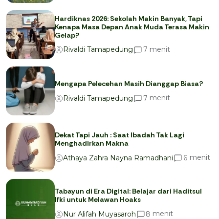
Hardiknas 2026: Sekolah Makin Banyak, Tapi
Kenapa Masa Depan Anak Muda Terasa Makin
Gelap?
menit
7
Rivaldi Tamapedung
Mengapa Pelecehan Masih Dianggap Biasa?
menit
7
Rivaldi Tamapedung
Dekat Tapi Jauh : Saat Ibadah Tak Lagi
Menghadirkan Makna
menit
6
Athaya Zahra Nayna Ramadhani
Tabayun di Era Digital: Belajar dari Haditsul
Ifki untuk Melawan Hoaks
menit
8
Nur Alifah Muyasaroh