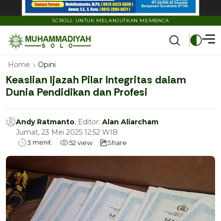
SCROLL UNTUK MELANJUTKAN MEMBACA
Home
Opini
Keaslian Ijazah Pilar Integritas dalam
Dunia Pendidikan dan Profesi
Andy Ratmanto
, Editor:
Alan Aliarcham
Jumat, 23 Mei 2025 12:52 WIB
menit
3
52
view
Share