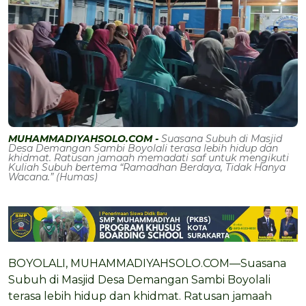
MUHAMMADIYAHSOLO.COM -
Suasana Subuh di Masjid
Desa Demangan Sambi Boyolali terasa lebih hidup dan
khidmat. Ratusan jamaah memadati saf untuk mengikuti
Kuliah Subuh bertema “Ramadhan Berdaya, Tidak Hanya
Wacana.” (Humas)
BOYOLALI, MUHAMMADIYAHSOLO.COM—Suasana
Subuh di Masjid Desa Demangan Sambi Boyolali
terasa lebih hidup dan khidmat. Ratusan jamaah