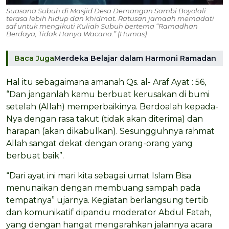
Suasana Subuh di Masjid Desa Demangan Sambi Boyolali
terasa lebih hidup dan khidmat. Ratusan jamaah memadati
saf untuk mengikuti Kuliah Subuh bertema “Ramadhan
Berdaya, Tidak Hanya Wacana.” (Humas)
Baca Juga
Merdeka Belajar dalam Harmoni Ramadan
Hal itu sebagaimana amanah Qs. al- Araf Ayat : 56,
“Dan janganlah kamu berbuat kerusakan di bumi
setelah (Allah) memperbaikinya. Berdoalah kepada-
Nya dengan rasa takut (tidak akan diterima) dan
harapan (akan dikabulkan). Sesungguhnya rahmat
Allah sangat dekat dengan orang-orang yang
berbuat baik”.
“Dari ayat ini mari kita sebagai umat Islam Bisa
menunaikan dengan membuang sampah pada
tempatnya” ujarnya. Kegiatan berlangsung tertib
dan komunikatif dipandu moderator Abdul Fatah,
yang dengan hangat mengarahkan jalannya acara