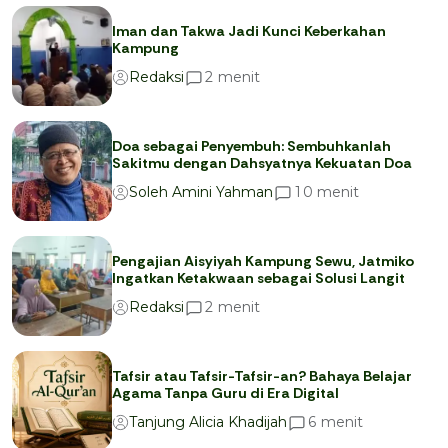
Iman dan Takwa Jadi Kunci Keberkahan
Kampung
menit
2
Redaksi
Doa sebagai Penyembuh: Sembuhkanlah
Sakitmu dengan Dahsyatnya Kekuatan Doa
menit
1
0
Soleh Amini Yahman
Pengajian Aisyiyah Kampung Sewu, Jatmiko
Ingatkan Ketakwaan sebagai Solusi Langit
menit
2
Redaksi
Tafsir atau Tafsir-Tafsir-an? Bahaya Belajar
Agama Tanpa Guru di Era Digital
menit
6
Tanjung Alicia Khadijah