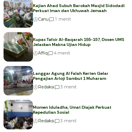
Kajian Ahad Subuh Barokah Masjid Sidodadi
Perkuat Iman dan Ukhuwah Jemaah
menit
1
Canu
Kupas Tafsir Al-Baqarah 155-157, Dosen UMS
Jelaskan Makna Ujian Hidup
menit
4
Affiq
Langgar Agung Al Falah Kerten Gelar
Pengajian Arloji Sambut 1 Muharam
menit
3
Redaksi
Momen Iduladha, Umat Diajak Perkuat
Kepedulian Sosial
menit
3
Redaksi