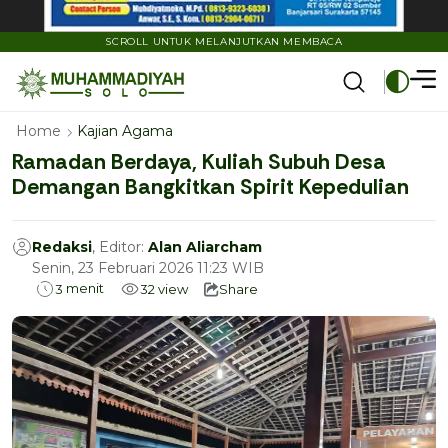
SCROLL UNTUK MELANJUTKAN MEMBACA
Home
Kajian Agama
Ramadan Berdaya, Kuliah Subuh Desa
Demangan Bangkitkan Spirit Kepedulian
Redaksi
, Editor:
Alan Aliarcham
Senin, 23 Februari 2026 11:23 WIB
menit
3
32
view
Share