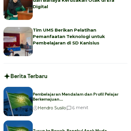
dan Bahaya Kerusakan Otak di Era
Digital
Tim UMS Berikan Pelatihan
Pemanfaatan Teknologi untuk
Pembelajaran di SD Kanisius
Berita Terbaru
Pembelajaran Mendalam dan Profil Pelajar
Berkemajuan….
menit
6
Hendro Susilo
Turun ke Bawah, Rangkul Anak Muda