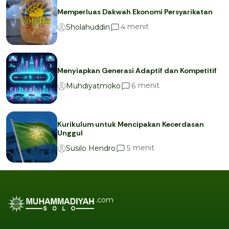
Memperluas Dakwah Ekonomi Persyarikatan
menit
4
Sholahuddin
Menyiapkan Generasi Adaptif dan Kompetitif
menit
6
Muhdiyatmoko
Kurikulum untuk Mencipakan Kecerdasan
Unggul
menit
5
Susilo Hendro
.com