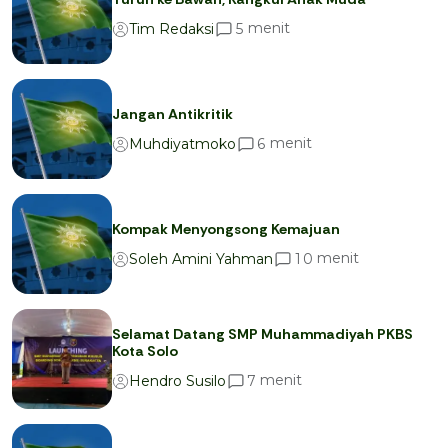
menit
5
Tim Redaksi
Jangan Antikritik
menit
6
Muhdiyatmoko
Kompak Menyongsong Kemajuan
menit
1
0
Soleh Amini Yahman
Selamat Datang SMP Muhammadiyah PKBS
Kota Solo
menit
7
Hendro Susilo