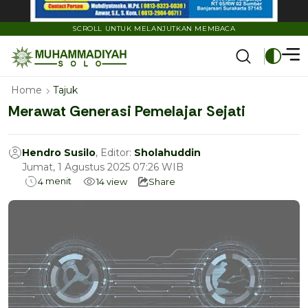
SCROLL UNTUK MELANJUTKAN MEMBACA
Home
Tajuk
Merawat Generasi Pemelajar Sejati
Hendro Susilo
, Editor:
Sholahuddin
Jumat, 1 Agustus 2025 07:26 WIB
menit
4
14
view
Share