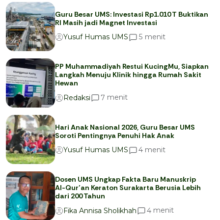
Guru Besar UMS: Investasi Rp1.010 T Buktikan
RI Masih jadi Magnet Investasi
menit
5
Yusuf Humas UMS
PP Muhammadiyah Restui KucingMu, Siapkan
Langkah Menuju Klinik hingga Rumah Sakit
Hewan
menit
7
Redaksi
Hari Anak Nasional 2026, Guru Besar UMS
Soroti Pentingnya Penuhi Hak Anak
menit
4
Yusuf Humas UMS
Dosen UMS Ungkap Fakta Baru Manuskrip
Al-Qur’an Keraton Surakarta Berusia Lebih
dari 200 Tahun
menit
4
Fika Annisa Sholikhah