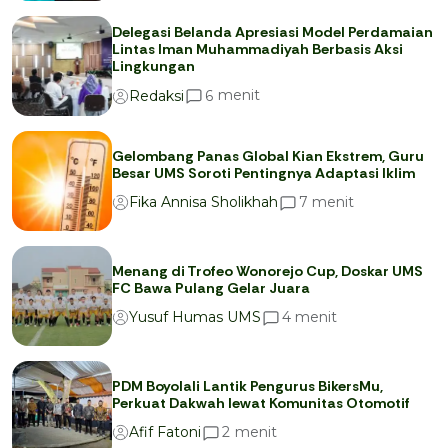
Delegasi Belanda Apresiasi Model Perdamaian
Lintas Iman Muhammadiyah Berbasis Aksi
Lingkungan
menit
6
Redaksi
Gelombang Panas Global Kian Ekstrem, Guru
Besar UMS Soroti Pentingnya Adaptasi Iklim
menit
7
Fika Annisa Sholikhah
Menang di Trofeo Wonorejo Cup, Doskar UMS
FC Bawa Pulang Gelar Juara
menit
4
Yusuf Humas UMS
PDM Boyolali Lantik Pengurus BikersMu,
Perkuat Dakwah lewat Komunitas Otomotif
menit
2
Afif Fatoni