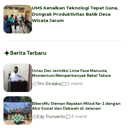
UMS Kenalkan Teknologi Tepat Guna,
Dongrak Produktivitas Batik Desa
Wisata Jarum
Berita Terbaru
Ustaz Dwi Jatmiko: Lima Fase Manusia,
Momentum Memperbanyak Bekal Takwa
menit
3
Tim Redaksi
BikersMu Sleman Rayakan Milad Ke-1 dengan
Aksi Sosial dan Dakwah di Jalanan
menit
3
Edy Purwanto