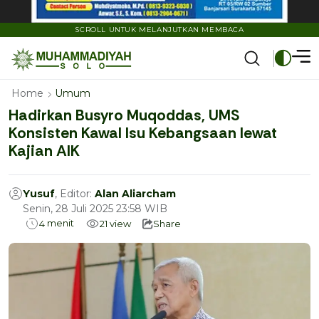
SCROLL UNTUK MELANJUTKAN MEMBACA
Home
Umum
Hadirkan Busyro Muqoddas, UMS
Konsisten Kawal Isu Kebangsaan lewat
Kajian AIK
Yusuf
, Editor:
Alan Aliarcham
Senin, 28 Juli 2025 23:58 WIB
menit
4
21
view
Share