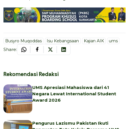
Busyro Muqoddas
Isu Kebangsaan
Kajian AIK
ums
Share:
Rekomendasi Redaksi
UMS Apresiasi Mahasiswa dari 41
Negara Lewat International Student
Award 2026
Pengurus Lazismu Pakistan Ikuti