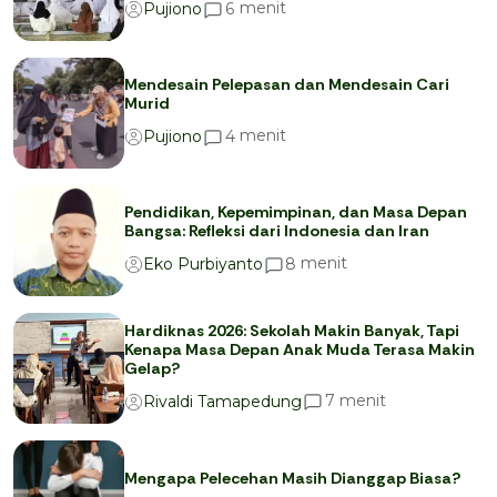
menit
6
Pujiono
Mendesain Pelepasan dan Mendesain Cari
Murid
menit
4
Pujiono
Pendidikan, Kepemimpinan, dan Masa Depan
Bangsa: Refleksi dari Indonesia dan Iran
menit
8
Eko Purbiyanto
Hardiknas 2026: Sekolah Makin Banyak, Tapi
Kenapa Masa Depan Anak Muda Terasa Makin
Gelap?
menit
7
Rivaldi Tamapedung
Mengapa Pelecehan Masih Dianggap Biasa?