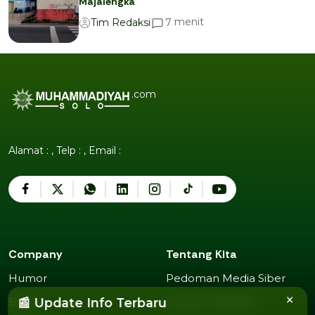
Majalengka
menit
7
Tim Redaksi
.com
Alamat : , Telp : , Email :
Company
Tentang Kita
Humor
Pedoman Media Siber
Humor
Pedoman Media Siber
×
Sosok
Susunan Redaksi
📰 Update Info Terbaru
Sosok
Susunan Redaksi