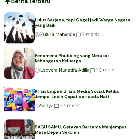
Berita Terbaru
Lulus Sarjana, tapi Gagal jadi Warga Negara
yang Baik
menit
7
Zulkifli Maharibe
Fenomena Phubbing yang Merusak
Kehangatan Keluarga
menit
1
5
Leovera Nurlatifa Adilla
Krisis Empati di Era Media Sosial: Ketika
Jempol Lebih Cepat daripada Hati
menit
1
3
Sintya
SAGU SAMU, Gerakan Bersama Menjemput
Masa Depan Sekolah