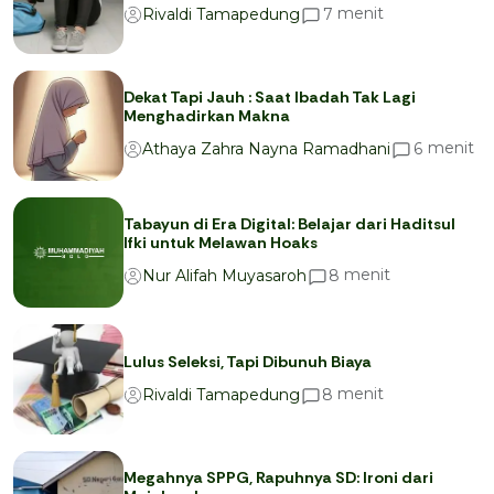
menit
7
Rivaldi Tamapedung
Dekat Tapi Jauh : Saat Ibadah Tak Lagi
Menghadirkan Makna
menit
6
Athaya Zahra Nayna Ramadhani
Tabayun di Era Digital: Belajar dari Haditsul
Ifki untuk Melawan Hoaks
menit
8
Nur Alifah Muyasaroh
Lulus Seleksi, Tapi Dibunuh Biaya
menit
8
Rivaldi Tamapedung
Megahnya SPPG, Rapuhnya SD: Ironi dari