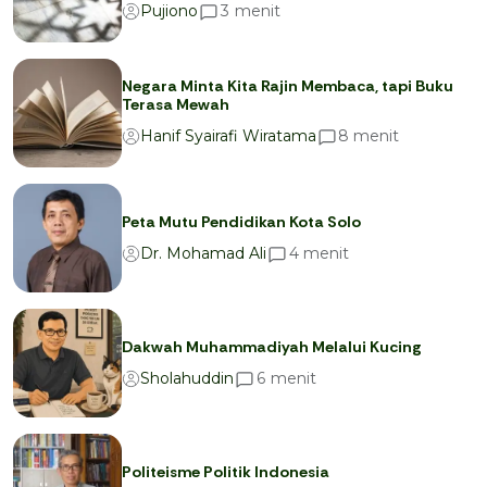
menit
3
Pujiono
Negara Minta Kita Rajin Membaca, tapi Buku
Terasa Mewah
menit
8
Hanif Syairafi Wiratama
Peta Mutu Pendidikan Kota Solo
menit
4
Dr. Mohamad Ali
Dakwah Muhammadiyah Melalui Kucing
menit
6
Sholahuddin
Politeisme Politik Indonesia