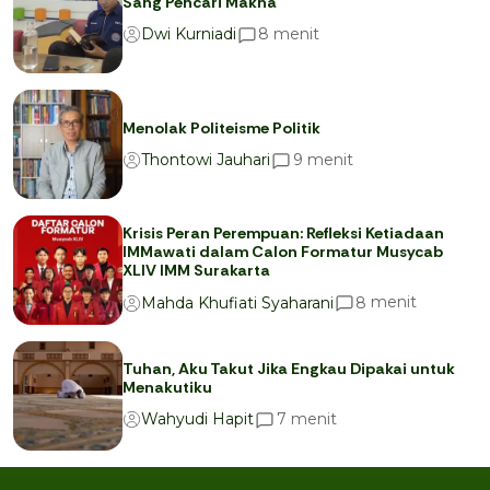
Sang Pencari Makna
menit
8
Dwi Kurniadi
Menolak Politeisme Politik
menit
9
Thontowi Jauhari
Krisis Peran Perempuan: Refleksi Ketiadaan
IMMawati dalam Calon Formatur Musycab
XLIV IMM Surakarta
menit
8
Mahda Khufiati Syaharani
Tuhan, Aku Takut Jika Engkau Dipakai untuk
Menakutiku
menit
7
Wahyudi Hapit