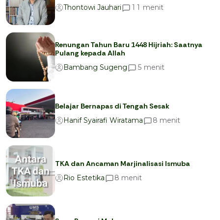
menit
1
1
Thontowi Jauhari
Renungan Tahun Baru 1448 Hijriah: Saatnya
Pulang kepada Allah
menit
5
Bambang Sugeng
Belajar Bernapas di Tengah Sesak
menit
8
Hanif Syairafi Wiratama
TKA dan Ancaman Marjinalisasi Ismuba
menit
8
Rio Estetika