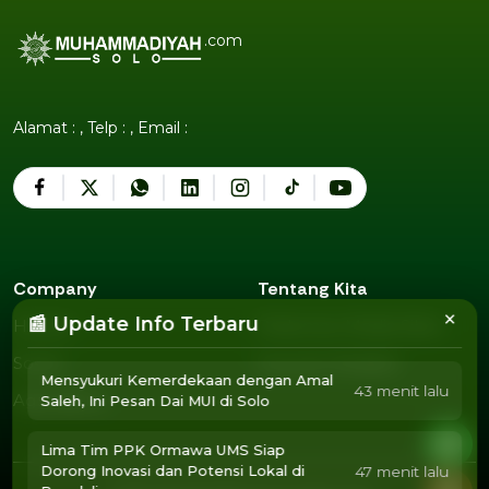
.com
Alamat : , Telp : , Email :
Company
Tentang Kita
×
📰 Update Info Terbaru
Humor
Pedoman Media Siber
Humor
Pedoman Media Siber
Sosok
Susunan Redaksi
Sosok
Susunan Redaksi
Mensyukuri Kemerdekaan dengan Amal
43 menit lalu
Agendamu
Saleh, Ini Pesan Dai MUI di Solo
Agendamu
Lima Tim PPK Ormawa UMS Siap
Dorong Inovasi dan Potensi Lokal di
47 menit lalu