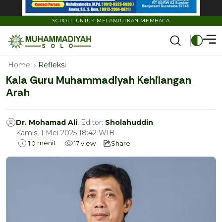
SCROLL UNTUK MELANJUTKAN MEMBACA
Home
Refleksi
Kala Guru Muhammadiyah Kehilangan
Arah
Dr. Mohamad Ali
, Editor:
Sholahuddin
Kamis, 1 Mei 2025 18:42 WIB
menit
1
0
17
view
Share