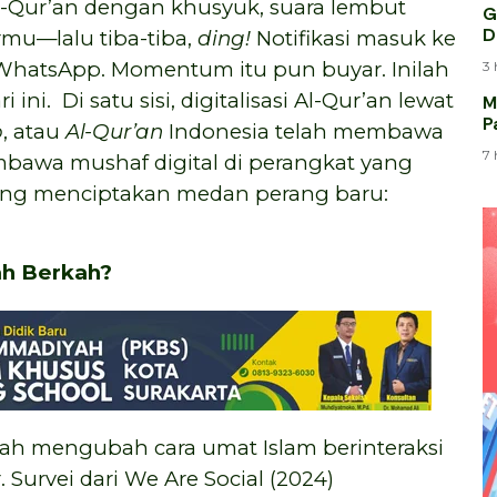
Qur’an dengan khusyuk, suara lembut
G
D
irmu—lalu tiba-tiba,
ding!
Notifikasi masuk ke
WhatsApp. Momentum itu pun buyar. Inilah
3 
ini. Di satu sisi, digitalisasi Al-Qur’an lewat
M
P
o
, atau
Al-Qur’an
Indonesia telah membawa
M
7 
embawa mushaf digital di perangkat yang
ang menciptakan medan perang baru:
ah Berkah?
ah mengubah cara umat Islam berinteraksi
Survei dari We Are Social (2024)