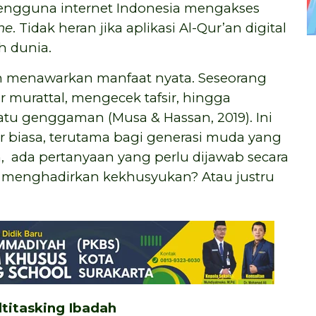
engguna internet Indonesia mengakses
ne
. Tidak heran jika aplikasi Al-Qur’an digital
uh dunia.
r’an menawarkan manfaat nyata. Seseorang
murattal, mengecek tafsir, hingga
u genggaman (Musa & Hassan, 2019). Ini
ar biasa, terutama bagi generasi muda yang
 ada pertanyaan yang perlu dijawab secara
s menghadirkan kekhusyukan? Atau justru
titasking Ibadah