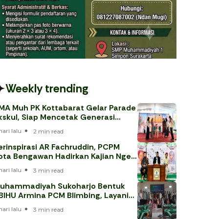
Weekly trending
MA Muh PK Kottabarat Gelar Parade
kskul, Siap Mencetak Generasi
erprestasi
hari lalu
2 min read
erinspirasi AR Fachruddin, PCPM
ota Bengawan Hadirkan Kajian Nge-
eh
hari lalu
3 min read
uhammadiyah Sukoharjo Bentuk
BIHU Armina PCM Blimbing, Layani
emaah Haji 202
hari lalu
3 min read