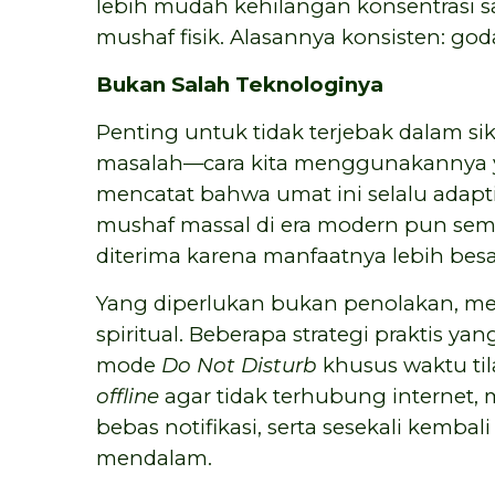
lebih mudah kehilangan konsentrasi s
mushaf fisik. Alasannya konsisten: godaa
Bukan Salah Teknologinya
Penting untuk tidak terjebak dalam sik
masalah—cara kita menggunakannya yan
mencatat bahwa umat ini selalu adapti
mushaf massal di era modern pun sem
diterima karena manfaatnya lebih besar
Yang diperlukan bukan penolakan, m
spiritual. Beberapa strategi praktis ya
mode
Do Not Disturb
khusus waktu ti
offline
agar tidak terhubung internet,
bebas notifikasi, serta sesekali kembal
mendalam.