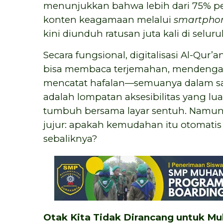
menunjukkan bahwa lebih dari 75% p
konten keagamaan melalui
smartpho
kini diunduh ratusan juta kali di selur
Secara fungsional, digitalisasi Al-Qu
bisa membaca terjemahan, mendengar 
mencatat hafalan—semuanya dalam sat
adalah lompatan aksesibilitas yang lu
tumbuh bersama layar sentuh. Namun,
jujur: apakah kemudahan itu otomati
sebaliknya?
Otak Kita Tidak Dirancang untuk Mul