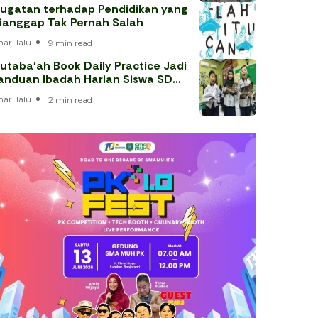
ugatan terhadap Pendidikan yang
ianggap Tak Pernah Salah
hari lalu
9 min read
utaba’ah Book Daily Practice Jadi
anduan Ibadah Harian Siswa SD
uhammadiyah 1 Solo
hari lalu
2 min read