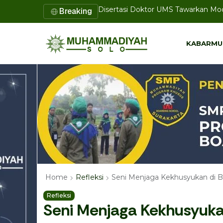
Disertasi Doktor UMS Tawarkan Mod
Breaking
UMS Perkuat Pendampingan 1.000 
KABARMU
KABARMU
Seni Menjaga Kekhusyukan di Ba
Home
Refleksi
Refleksi
Seni Menjaga Kekhusyukan 