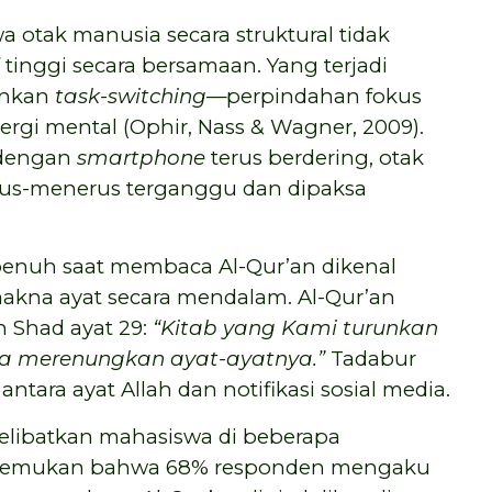
otak manusia secara struktural tidak
inggi secara bersamaan. Yang terjadi
inkan
task-switching
—perpindahan fokus
gi mental (Ophir, Nass & Wagner, 2009).
 dengan
smartphone
terus berdering, otak
terus-menerus terganggu dan dipaksa
penuh saat membaca Al-Qur’an dikenal
kna ayat secara mendalam. Al-Qur’an
h Shad ayat 29:
“Kitab yang Kami turunkan
 merenungkan ayat-ayatnya.”
Tadabur
 antara ayat Allah dan notifikasi sosial media.
 melibatkan mahasiswa di beberapa
menemukan bahwa 68% responden mengaku