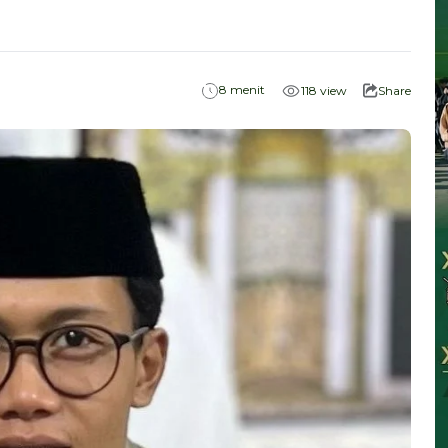
menit
8
118
view
Share