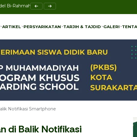
el Bi-Rahmah sebagai Solusi Pencegahan Bullying
HPK untuk Percepat Penurunan Stunting di Sukoharjo
ARTIKEL
PERSYARIKATAN
TARJIH & TAJDID
GALERI
TENTA
ARTIKEL
PERSYARIKATAN
TARJIH & TAJDID
GALERI
TENTA
lik Notifikasi Smartphone
di Balik Notifikasi