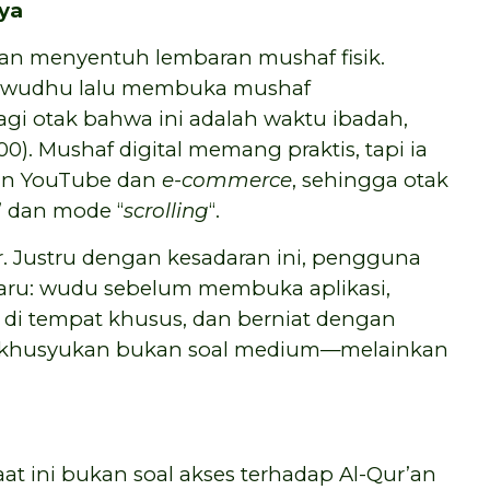
ya
gan menyentuh lembaran mushaf fisik.
i berwudhu lalu membuka mushaf
agi otak bahwa ini adalah waktu ibadah,
0). Mushaf digital memang praktis, tapi ia
an YouTube dan
e-commerce
, sehingga otak
 dan mode “
scrolling
“.
ior. Justru dengan kesadaran ini, pengguna
baru: wudu sebelum membuka aplikasi,
 di tempat khusus, dan berniat dengan
ekhusyukan bukan soal medium—melainkan
at ini bukan soal akses terhadap Al-Qur’an