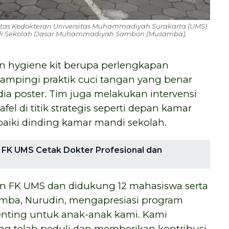
tas Kedokteran Universitas Muhammadiyah Surakarta (UMS)
 di Sekolah Dasar Muhammadiyah Sambon (Musamba),
n hygiene kit berupa perlengkapan
dampingi praktik cuci tangan yang benar
ia poster. Tim juga melakukan intervensi
el di titik strategis seperti depan kamar
aiki dinding kamar mandi sekolah.
s, FK UMS Cetak Dokter Profesional dan
en FK UMS dan didukung 12 mahasiswa serta
mba, Nurudin, mengapresiasi program
penting untuk anak-anak kami. Kami
ng telah peduli dan memberikan kontribusi