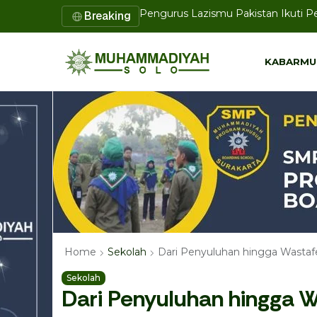
Disertasi Doktor UMS Tawarkan Mod
Breaking
KABARMU
KABARMU
Dari Penyuluhan hingga Wastaf
Home
Sekolah
Sekolah
Dari Penyuluhan hingga 