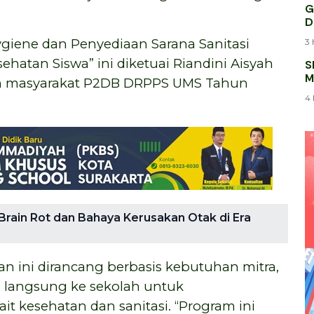
G
D
ygiene dan Penyediaan Sarana Sanitasi
3 
hatan Siswa” ini diketuai Riandini Aisyah
S
M
an masyarakat P2DB DRPPS UMS Tahun
K
4 
ain Rot dan Bahaya Kerusakan Otak di Era
n ini dirancang berbasis kebutuhan mitra,
i langsung ke sekolah untuk
it kesehatan dan sanitasi. “Program ini