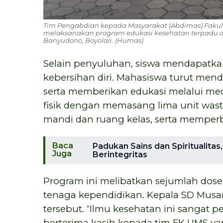
Tim Pengabdian kepada Masyarakat (Abdimas) Fakul
melaksanakan program edukasi kesehatan terpadu
Banyudono, Boyolali. (Humas)
Selain penyuluhan, siswa mendapatka
kebersihan diri. Mahasiswa turut men
serta memberikan edukasi melalui med
fisik dengan memasang lima unit wastaf
mandi dan ruang kelas, serta memperb
Baca
Padukan Sains dan Spiritualita
Juga
Berintegritas
Program ini melibatkan sejumlah dos
tenaga kependidikan. Kepala SD Musa
tersebut. “Ilmu kesehatan ini sangat 
berterima kasih kepada tim FK UMS ya