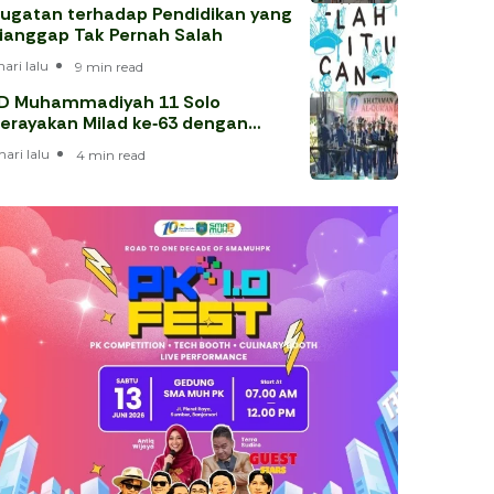
ugatan terhadap Pendidikan yang
ianggap Tak Pernah Salah
hari lalu
9 min read
D Muhammadiyah 11 Solo
erayakan Milad ke‑63 dengan
hataman Al‑Qur’an
hari lalu
4 min read