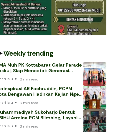
Weekly trending
MA Muh PK Kottabarat Gelar Parade
kskul, Siap Mencetak Generasi
erprestasi
hari lalu
2 min read
erinspirasi AR Fachruddin, PCPM
ota Bengawan Hadirkan Kajian Nge-
eh
hari lalu
3 min read
uhammadiyah Sukoharjo Bentuk
BIHU Armina PCM Blimbing, Layani
emaah Haji 202
hari lalu
3 min read