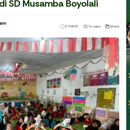
 di SD Musamba Boyolali
ham
menit
2
14
view
Share