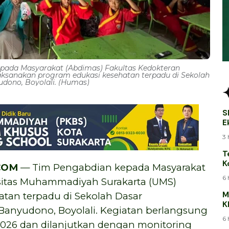
pada Masyarakat (Abdimas) Fakultas Kedokteran
ksanakan program edukasi kesehatan terpadu di Sekolah
ono, Boyolali. (Humas)
S
E
B
3 
T
K
COM
— Tim Pengabdian kepada Masyarakat
T
6 
rsitas Muhammadiyah Surakarta (UMS)
M
tan terpadu di Sekolah Dasar
K
nyudono, Boyolali. Kegiatan berlangsung
J
6 
2026 dan dilanjutkan dengan monitoring