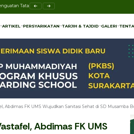
el Bi-Rahmah sebagai Solusi Pencegahan Bullying
ARTIKEL
PERSYARIKATAN
TARJIH & TAJDID
GALERI
TENTA
ARTIKEL
PERSYARIKATAN
TARJIH & TAJDID
GALERI
TENTA
el, Abdimas FK UMS Wujudkan Sanitasi Sehat di SD Musamba Bo
Wastafel, Abdimas FK UMS