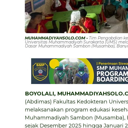
MUHAMMADIYAHSOLO.COM -
Tim Pengabdian ke
Universitas Muhammadiyah Surakarta (UMS) mela
Dasar Muhammadiyah Sambon (Musamba), Banyud
BOYOLALI, MUHAMMADIYAHSOLO.
(Abdimas) Fakultas Kedokteran Unive
melaksanakan program edukasi keseha
Muhammadiyah Sambon (Musamba), Ba
sejak Desember 2025 hingga Januari 