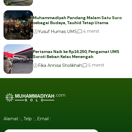
Muhammadiyah Pandang Malam Satu Suro
sebagai Budaya, Tauhid Tetap Utama
menit
4
Yusuf Humas UMS
Pertamax Naik ke Rp16.250, Pengamat UMS
Soroti Beban Kelas Menengah
menit
5
Fika Annisa Sholikhah
.com
Alamat : , Telp : , Email :