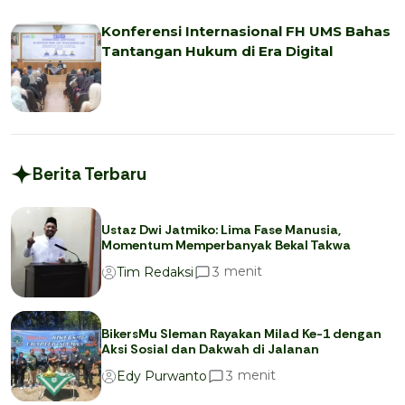
Konferensi Internasional FH UMS Bahas
Tantangan Hukum di Era Digital
Berita Terbaru
Ustaz Dwi Jatmiko: Lima Fase Manusia,
Momentum Memperbanyak Bekal Takwa
menit
3
Tim Redaksi
BikersMu Sleman Rayakan Milad Ke-1 dengan
Aksi Sosial dan Dakwah di Jalanan
menit
3
Edy Purwanto