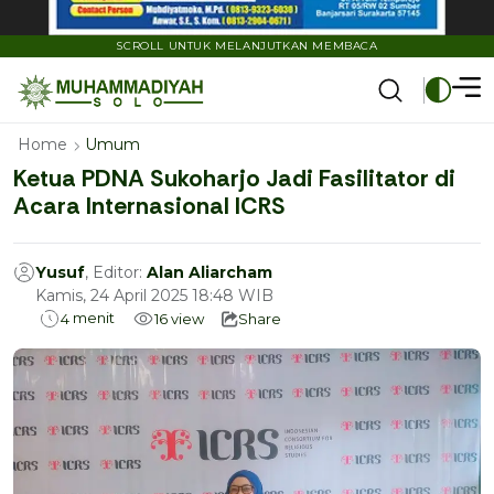
SCROLL UNTUK MELANJUTKAN MEMBACA
Home
Umum
Ketua PDNA Sukoharjo Jadi Fasilitator di
Acara Internasional ICRS
Yusuf
, Editor:
Alan Aliarcham
Kamis, 24 April 2025 18:48 WIB
menit
4
16
view
Share