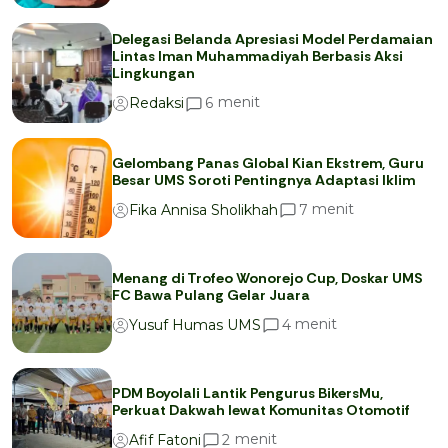
Delegasi Belanda Apresiasi Model Perdamaian
Lintas Iman Muhammadiyah Berbasis Aksi
Lingkungan
menit
6
Redaksi
Gelombang Panas Global Kian Ekstrem, Guru
Besar UMS Soroti Pentingnya Adaptasi Iklim
menit
7
Fika Annisa Sholikhah
Menang di Trofeo Wonorejo Cup, Doskar UMS
FC Bawa Pulang Gelar Juara
menit
4
Yusuf Humas UMS
PDM Boyolali Lantik Pengurus BikersMu,
Perkuat Dakwah lewat Komunitas Otomotif
menit
2
Afif Fatoni