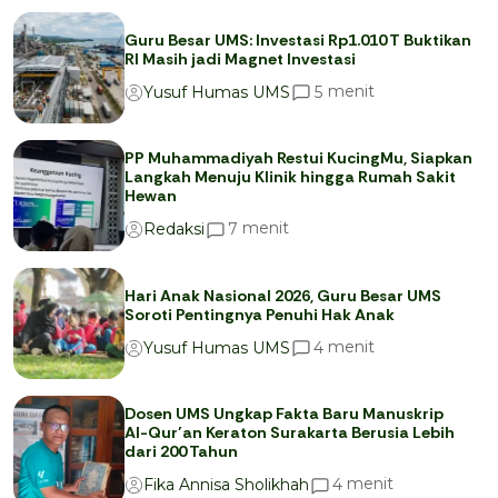
Guru Besar UMS: Investasi Rp1.010 T Buktikan
RI Masih jadi Magnet Investasi
menit
5
Yusuf Humas UMS
PP Muhammadiyah Restui KucingMu, Siapkan
Langkah Menuju Klinik hingga Rumah Sakit
Hewan
menit
7
Redaksi
Hari Anak Nasional 2026, Guru Besar UMS
Soroti Pentingnya Penuhi Hak Anak
menit
4
Yusuf Humas UMS
Dosen UMS Ungkap Fakta Baru Manuskrip
Al-Qur’an Keraton Surakarta Berusia Lebih
dari 200 Tahun
menit
4
Fika Annisa Sholikhah