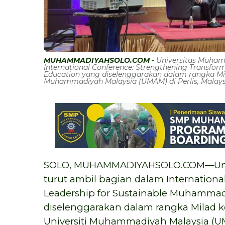
MUHAMMADIYAHSOLO.COM -
Universitas Muham
International Conference: Strengthening Transfo
Education yang diselenggarakan dalam rangka Mi
Muhammadiyah Malaysia (UMAM) di Perlis, Malays
SOLO, MUHAMMADIYAHSOLO.COM—Unive
turut ambil bagian dalam Internationa
Leadership for Sustainable Muhammad
diselenggarakan dalam rangka Milad 
Universiti Muhammadiyah Malaysia (UMA