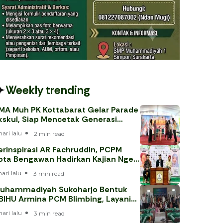
Weekly trending
MA Muh PK Kottabarat Gelar Parade
kskul, Siap Mencetak Generasi
erprestasi
hari lalu
2 min read
erinspirasi AR Fachruddin, PCPM
ota Bengawan Hadirkan Kajian Nge-
eh
hari lalu
3 min read
uhammadiyah Sukoharjo Bentuk
BIHU Armina PCM Blimbing, Layani
emaah Haji 202
hari lalu
3 min read