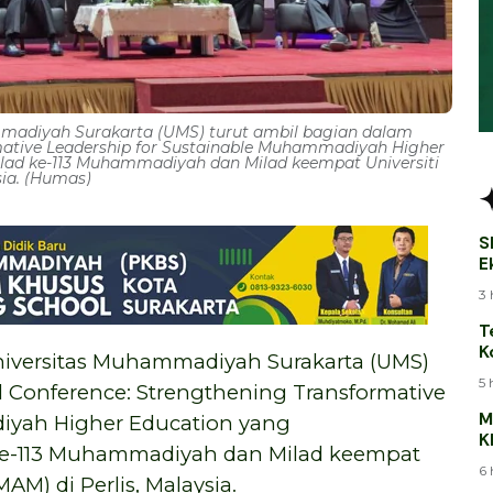
madiyah Surakarta (UMS) turut ambil bagian dalam
rmative Leadership for Sustainable Muhammadiyah Higher
lad ke-113 Muhammadiyah dan Milad keempat Universiti
ia. (Humas)
S
E
B
3 
T
K
rsitas Muhammadiyah Surakarta (UMS)
T
5 
l Conference: Strengthening Transformative
M
iyah Higher Education yang
K
ke-113 Muhammadiyah dan Milad keempat
J
6 
M) di Perlis, Malaysia.