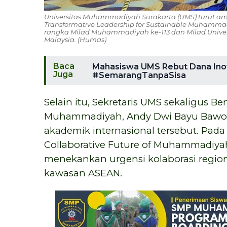
Universitas Muhammadiyah Surakarta (UMS) turut amb
Transformative Leadership for Sustainable Muhamma
rangka Milad Muhammadiyah ke-113 dan Milad Univer
Malaysia. (Humas)
Baca
Mahasiswa UMS Rebut Dana Inov
Juga
#SemarangTanpaSisa
Selain itu, Sekretaris UMS sekaligus Be
Muhammadiyah, Andy Dwi Bayu Bawono
akademik internasional tersebut. Pad
Collaborative Future of Muhammadiyah
menekankan urgensi kolaborasi regiona
kawasan ASEAN.