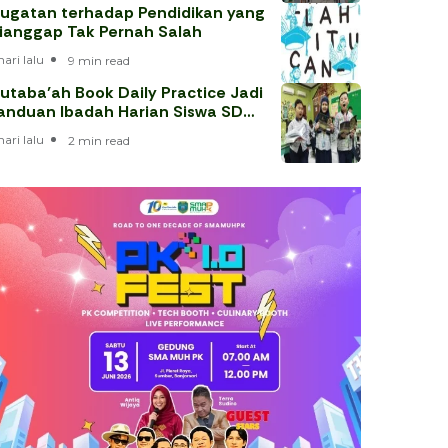
ugatan terhadap Pendidikan yang
ianggap Tak Pernah Salah
hari lalu
9 min read
utaba’ah Book Daily Practice Jadi
anduan Ibadah Harian Siswa SD
uhammadiyah 1 Solo
hari lalu
2 min read