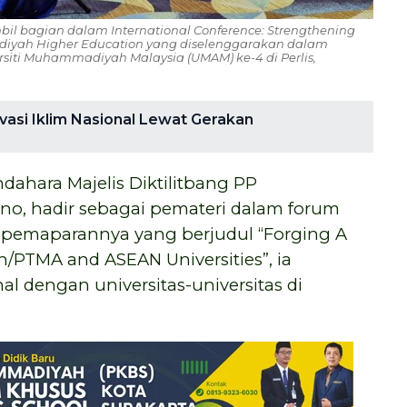
il bagian dalam International Conference: Strengthening
diyah Higher Education yang diselenggarakan dalam
siti Muhammadiyah Malaysia (UMAM) ke-4 di Perlis,
asi Iklim Nasional Lewat Gerakan
ndahara Majelis Diktilitbang PP
, hadir sebagai pemateri dalam forum
a pemaparannya yang berjudul “Forging A
/PTMA and ASEAN Universities”, ia
l dengan universitas-universitas di