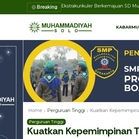
Pustakawan UMS Presentasikan Inov
Breaking
KABARMU
KABARMU
Kuatkan Kepemimpinan 
Home
Perguruan Tinggi
Perguruan Tinggi
Kuatkan Kepemimpinan Tr