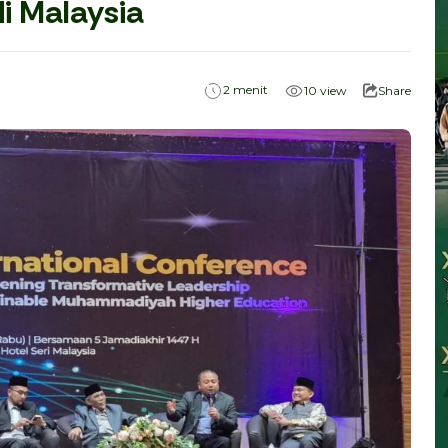
di Malaysia
menit
2
10
view
Share