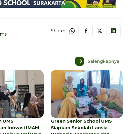
Share:
ums
Selengkapnya
n UMS
Green Senior School UMS
kan Inovasi IMAM
Siapkan Sekolah Lansia