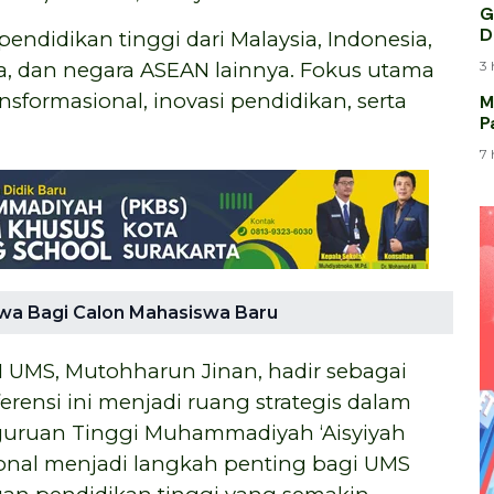
G
D
endidikan tinggi dari Malaysia, Indonesia,
3 
a, dan negara ASEAN lainnya. Fokus utama
sformasional, inovasi pendidikan, serta
M
P
M
7 
swa Bagi Calon Mahasiswa Baru
II UMS, Mutohharun Jinan, hadir sebagai
ensi ini menjadi ruang strategis dalam
rguruan Tinggi Muhammadiyah ‘Aisyiyah
ional menjadi langkah penting bagi UMS