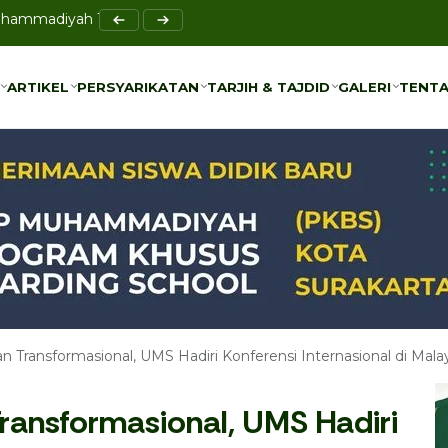
asi IMAM di University Malaya Malaysia
ARTIKEL
PERSYARIKATAN
TARJIH & TAJDID
GALERI
TENTA
ARTIKEL
PERSYARIKATAN
TARJIH & TAJDID
GALERI
TENTA
Transformasional, UMS Hadiri Konferensi Internasional di Malay
ansformasional, UMS Hadiri