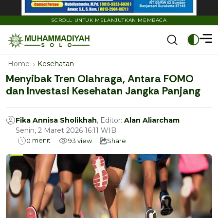
SCROLL UNTUK MELANJUTKAN MEMBACA
Home
Kesehatan
Menyibak Tren Olahraga, Antara FOMO
dan Investasi Kesehatan Jangka Panjang
Fika Annisa Sholikhah
, Editor:
Alan Aliarcham
Senin, 2 Maret 2026 16:11 WIB
menit
0
93
view
Share