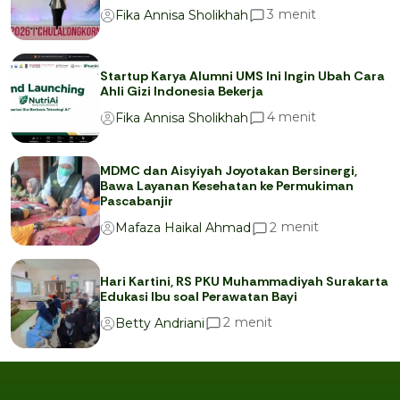
menit
3
Fika Annisa Sholikhah
Startup Karya Alumni UMS Ini Ingin Ubah Cara
Ahli Gizi Indonesia Bekerja
menit
4
Fika Annisa Sholikhah
MDMC dan Aisyiyah Joyotakan Bersinergi,
Bawa Layanan Kesehatan ke Permukiman
Pascabanjir
menit
2
Mafaza Haikal Ahmad
Hari Kartini, RS PKU Muhammadiyah Surakarta
Edukasi Ibu soal Perawatan Bayi
menit
2
Betty Andriani