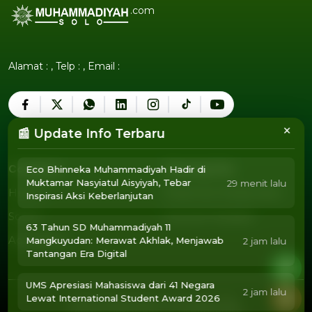
.com
Alamat : , Telp : , Email :
×
📰 Update Info Terbaru
Company
Tentang Kita
Eco Bhinneka Muhammadiyah Hadir di
Muktamar Nasyiatul Aisyiyah, Tebar
29 menit lalu
Humor
Pedoman Media Siber
Inspirasi Aksi Keberlanjutan
Humor
Pedoman Media Siber
Sosok
Susunan Redaksi
Sosok
Susunan Redaksi
63 Tahun SD Muhammadiyah 11
Agendamu
Mangkuyudan: Merawat Akhlak, Menjawab
2 jam lalu
Agendamu
Tantangan Era Digital
UMS Apresiasi Mahasiswa dari 41 Negara
2 jam lalu
Lewat International Student Award 2026
2025 Copyright @
Muhammadiyah Solo
.
Privacy Policy
Term of Use
Advertise