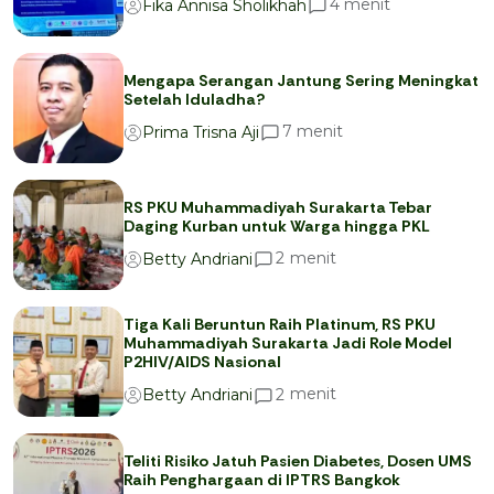
menit
4
Fika Annisa Sholikhah
Mengapa Serangan Jantung Sering Meningkat
Setelah Iduladha?
menit
7
Prima Trisna Aji
RS PKU Muhammadiyah Surakarta Tebar
Daging Kurban untuk Warga hingga PKL
menit
2
Betty Andriani
Tiga Kali Beruntun Raih Platinum, RS PKU
Muhammadiyah Surakarta Jadi Role Model
P2HIV/AIDS Nasional
menit
2
Betty Andriani
Teliti Risiko Jatuh Pasien Diabetes, Dosen UMS
Raih Penghargaan di IPTRS Bangkok