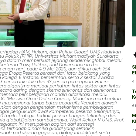
terhadap HAM, Hukum, dan Politik Global, UMS Hadirkan
 Politik (FHIP) Universitas Muhammadiyah Surakarta
ya dalam memperkuat jejaring akademik global melalui
ertema “Law, Politics, and Governance in the
S
 enam hari, pada 4-9 Mei 2026, dan diikuti oleh 754
E
ngga Eropa.Peserta berasal dari latar belakang yang
kolega, 6 instansi pemerintah, serta 2 sektor swasta.
B
4 
 persen laki-laki dan 47 persen perempuan. Hal ini
a algoritma menjadi perhatian lintas sektor dan lintas
secara daring dengan skema sinkronus dan asinkronus.
T
mentara pembelajaran mandiri difasilitasi melalui
K
 (Massive Open Online Course). Model ini memberikan
T
si internasional tanpa batas geografis.Kegiatan diawali
6 
njutkan dengan pengenalan mekanisme pembelajaran
agai pengukuran awal kompetensi peserta. Selanjutnya,
M
 topik strategis terkait perkembangan teknologi dan
lola global.Dalam sambutannya, Wakil Rektor V UMS, Prof.
K
kegiatan ini merupakan bagian dari strategi
J
spons terhadap dinamika global yang semakin
7 
adah pertukaran gagasan, dialog intelektual, serta