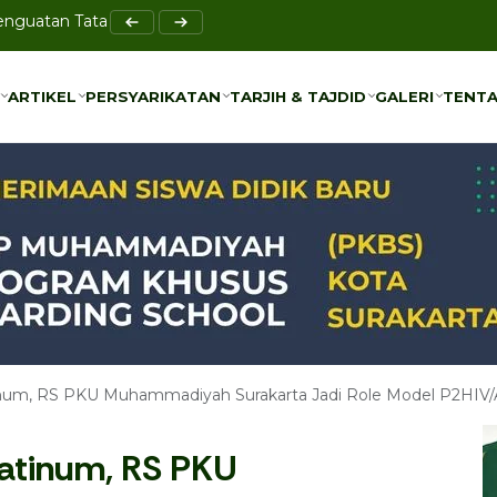
Penguatan Tata Kelola Bersama UMS
el Bi-Rahmah sebagai Solusi Pencegahan Bullying
ARTIKEL
PERSYARIKATAN
TARJIH & TAJDID
GALERI
TENTA
ARTIKEL
PERSYARIKATAN
TARJIH & TAJDID
GALERI
TENTA
tinum, RS PKU Muhammadiyah Surakarta Jadi Role Model P2HIV/
latinum, RS PKU