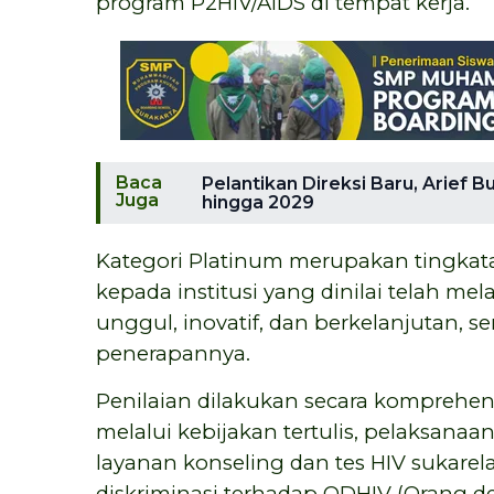
program P2HIV/AIDS di tempat kerja.
Baca
Pelantikan Direksi Baru, Arief
Juga
hingga 2029
Kategori Platinum merupakan tingkat
kepada institusi yang dinilai telah m
unggul, inovatif, dan berkelanjutan, s
penerapannya.
Penilaian dilakukan secara kompreh
melalui kebijakan tertulis, pelaksana
layanan konseling dan tes HIV sukare
diskriminasi terhadap ODHIV (Orang de