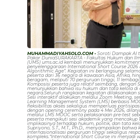
MUHAMMADIYAHSOLO.COM -
Soroti Dampak AI 
Pakar DuniaSURAKARTA - Fakultas Hukum dan Ilmu
(UMS) ums.ac.id kembali menunjukkan komitmenn
penyelenggaraan International Short Course 2026 b
Algorithmic Age”. Kegiatan ini berlangsung selama
peserta dari 36 negara di kawasan Asia, Afrika, hi
beragam, meliputi 70 perguruan tinggi, 11 lembaga 
Komposisi peserta juga relatif seimbang, dengan 53
menunjukkan bahwa isu hukum dan tata kelola di er
negara.Seluruh rangkaian kegiatan dilaksanakan 
Sesi interaktif dilakukan melalui Zoom Meeting, se
Learning Management System (LMS) berbasis MOOC
fleksibilitas akses sekaligus memperluas partisipa
dengan opening ceremony pada 4 Mei 2026, dila
melalui LMS MOOC serta pelaksanaan pre-test seb
peserta mengikuti sesi akademik yang mencakup 10
implikasinya terhadap hukum, politik, dan tata ke
Supriyono, S.T., M.T., Ph.D., menyampaikan bahwa 
internasionalisasi perguruan tinggi sekaligus re
kompleks.“International Short Course ini menjadi w