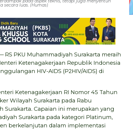
erdampak pada aspek teknis, tetapi juga menyentuh
a secara luas. (Humas)
 RS PKU Muhammadiyah Surakarta meraih
enteri Ketenagakerjaan Republik Indonesia
ggulangan HIV-AIDS (P2HIV/AIDS) di
enteri Ketenagakerjaan RI Nomor 45 Tahun
ker Wilayah Surakarta pada Rabu
ah Surakarta. Capaian ini merupakan yang
diyah Surakarta pada kategori Platinum,
en berkelanjutan dalam implementasi