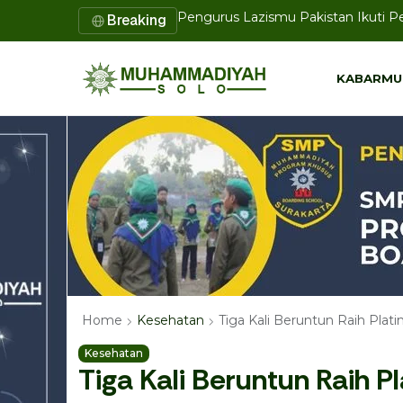
Pengurus Lazismu Pakistan Ikuti 
Breaking
Disertasi Doktor UMS Tawarkan Mod
KABARMU
KABARMU
Tiga Kali Beruntun Raih Pla
Home
Kesehatan
Kesehatan
Tiga Kali Beruntun Raih P