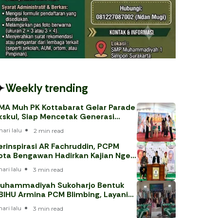
Weekly trending
MA Muh PK Kottabarat Gelar Parade
kskul, Siap Mencetak Generasi
erprestasi
hari lalu
2 min read
erinspirasi AR Fachruddin, PCPM
ota Bengawan Hadirkan Kajian Nge-
eh
hari lalu
3 min read
uhammadiyah Sukoharjo Bentuk
BIHU Armina PCM Blimbing, Layani
emaah Haji 202
hari lalu
3 min read