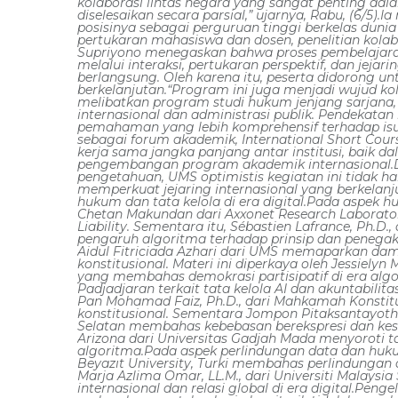
kolaborasi lintas negara yang sangat penting da
diselesaikan secara parsial,” ujarnya, Rabu, (6
posisinya sebagai perguruan tinggi berkelas dunia
pertukaran mahasiswa dan dosen, penelitian kolabo
Supriyono menegaskan bahwa proses pembelajaran t
melalui interaksi, pertukaran perspektif, dan jej
berlangsung. Oleh karena itu, peserta didorong unt
berkelanjutan.“Program ini juga menjadi wujud kola
melibatkan program studi hukum jenjang sarjana,
internasional dan administrasi publik. Pendekata
pemahaman yang lebih komprehensif terhadap isu-i
sebagai forum akademik, International Short Cour
kerja sama jangka panjang antar institusi, baik d
pengembangan program akademik internasional.D
pengetahuan, UMS optimistis kegiatan ini tidak 
memperkuat jejaring internasional yang berkelan
hukum dan tata kelola di era digital.Pada aspek 
Chetan Makundan dari Axxonet Research Laborato
Liability. Sementara itu, Sébastien Lafrance, Ph.D
pengaruh algoritma terhadap prinsip dan penegaka
Aidul Fitriciada Azhari dari UMS memaparkan da
konstitusional. Materi ini diperkaya oleh Jessielyn M
yang membahas demokrasi partisipatif di era algor
Padjadjaran terkait tata kelola AI dan akuntabilit
Pan Mohamad Faiz, Ph.D., dari Mahkamah Konstitu
konstitusional. Sementara Jompon Pitaksantayothin
Selatan membahas kebebasan berekspresi dan kese
Arizona dari Universitas Gadjah Mada menyoroti 
algoritma.Pada aspek perlindungan data dan hukum 
Beyazıt University, Turki membahas perlindungan 
Marja Azlima Omar, LL.M., dari Universiti Malays
internasional dan relasi global di era digital.P