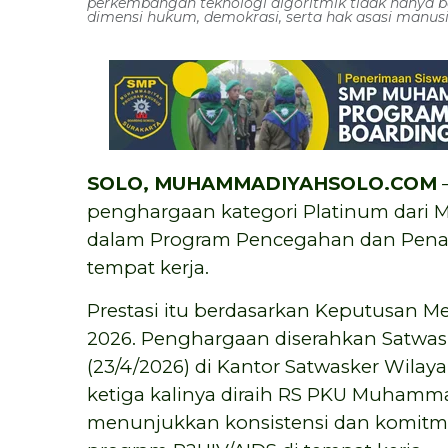
perkembangan teknologi algoritmik tidak hanya b
dimensi hukum, demokrasi, serta hak asasi manusi
SOLO, MUHAMMADIYAHSOLO.COM
—
penghargaan kategori Platinum dari M
dalam Program Pencegahan dan Penan
tempat kerja.
Prestasi itu berdasarkan Keputusan M
2026. Penghargaan diserahkan Satwas
(23/4/2026) di Kantor Satwasker Wilay
ketiga kalinya diraih RS PKU Muhamma
menunjukkan konsistensi dan komitm