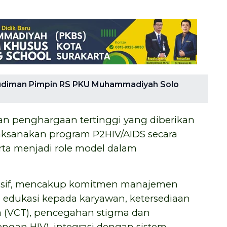
 Budiman Pimpin RS PKU Muhammadiyah Solo
an penghargaan tertinggi yang diberikan
elaksanakan program P2HIV/AIDS secara
erta menjadi role model dalam
ensif, mencakup komitmen manajemen
an edukasi kepada karyawan, ketersediaan
la (VCT), pencegahan stigma dan
ngan HIV), integrasi dengan sistem