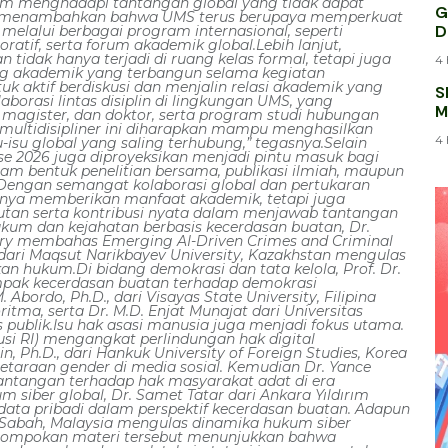
lam menghadapi tantangan global yang tidak dapat
G
/5).Ia menambahkan bahwa UMS terus berupaya memperkuat
D
 melalui berbagai program internasional, seperti
ratif, serta forum akademik global.Lebih lanjut,
idak hanya terjadi di ruang kelas formal, tetapi juga
4 
aring akademik yang terbangun selama kegiatan
uk aktif berdiskusi dan menjalin relasi akademik yang
S
borasi lintas disiplin di lingkungan UMS, yang
M
 magister, dan doktor, serta program studi hubungan
K
n multidisipliner ini diharapkan mampu menghasilkan
4 
su global yang saling terhubung,” tegasnya.Selain
se 2026 juga diproyeksikan menjadi pintu masuk bagi
alam bentuk penelitian bersama, publikasi ilmiah, maupun
engan semangat kolaborasi global dan pertukaran
hanya memberikan manfaat akademik, tetapi juga
jutan serta kontribusi nyata dalam menjawab tantangan
hukum dan kejahatan berbasis kecerdasan buatan, Dr.
ry membahas Emerging AI-Driven Crimes and Criminal
., dari Maqsut Narikbayev University, Kazakhstan mengulas
n hukum.Di bidang demokrasi dan tata kelola, Prof. Dr.
mpak kecerdasan buatan terhadap demokrasi
. Abordo, Ph.D., dari Visayas State University, Filipina
itma, serta Dr. M.D. Enjat Munajat dari Universitas
as publik.Isu hak asasi manusia juga menjadi fokus utama.
si RI) mengangkat perlindungan hak digital
, Ph.D., dari Hankuk University of Foreign Studies, Korea
taraan gender di media sosial. Kemudian Dr. Yance
tantangan terhadap hak masyarakat adat di era
siber global, Dr. Samet Tatar dari Ankara Yıldırım
data pribadi dalam perspektif kecerdasan buatan. Adapun
ia Sabah, Malaysia mengulas dinamika hukum siber
engelompokan materi tersebut menunjukkan bahwa