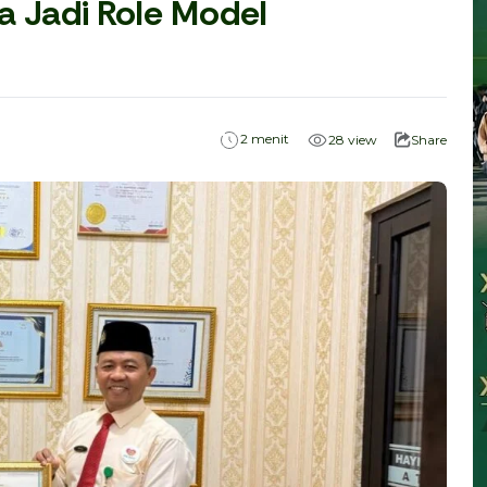
 Jadi Role Model
menit
2
28
view
Share