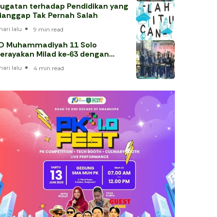
ugatan terhadap Pendidikan yang
ianggap Tak Pernah Salah
hari lalu
9 min read
D Muhammadiyah 11 Solo
erayakan Milad ke‑63 dengan
hataman Al‑Qur’an
hari lalu
4 min read