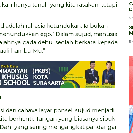
G
an hanya tanah yang kita rasakan, tetapi
D
5 
ud adalah rahasia ketundukan. Ia bukan
S
M
 menundukkan ego.” Dalam sujud, manusia
K
jahnya pada debu, seolah berkata kepada
5 
cuali hamba-Mu.”
a
si dan cahaya layar ponsel, sujud menjadi
ta berhenti. Tangan yang biasanya sibuk
 Dahi yang sering mengangkat pandangan