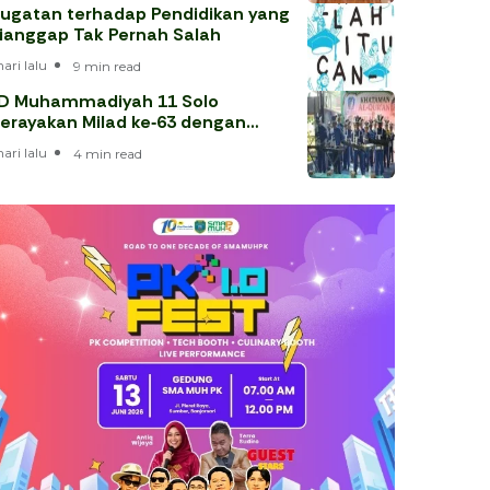
ugatan terhadap Pendidikan yang
ianggap Tak Pernah Salah
hari lalu
9 min read
D Muhammadiyah 11 Solo
erayakan Milad ke‑63 dengan
hataman Al‑Qur’an
hari lalu
4 min read