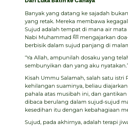
Dari Luka Batin ke Cahaya
Banyak yang datang ke sajadah bukan 
yang retak. Mereka membawa kegagala
Sujud adalah tempat di mana air mata
Nabi Muhammad ﷺ mengajarkan doa-doa paling sunyi, termasuk saat beliau
berbisik dalam sujud panjang di malam
“Ya Allah, ampunilah dosaku yang tela
sembunyikan dan yang aku nyatakan.”
Kisah Ummu Salamah, salah satu istri Rasulullah ﷺ, juga menjad
kehilangan suaminya, beliau diajarkan 
pahala atas musibah ini, dan gantikan 
dibaca berulang dalam sujud-sujud m
Sujud, pada akhirnya, adalah terapi j