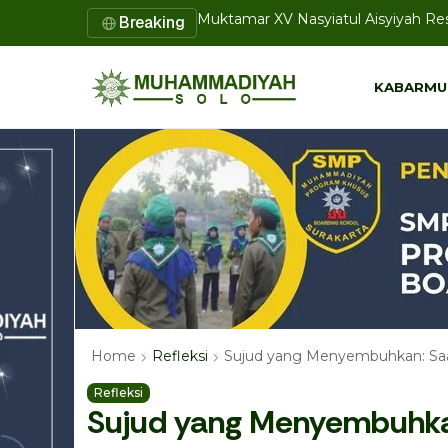
Muktamar XV Nasyiatul Aisyiyah 
Breaking
Eco Bhinneka Muhammadiyah Bagikan
KABARMU
KABARMU
Sujud yang Menyembuhkan: Saa
Home
Refleksi
Refleksi
Sujud yang Menyembuhka