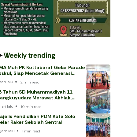
Weekly trending
MA Muh PK Kottabarat Gelar Parade
kskul, Siap Mencetak Generasi
erprestasi
hari lalu
2 min read
3 Tahun SD Muhammadiyah 11
angkuyudan: Merawat Akhlak,
enjawab Tantangan Era Digital
hari lalu
10 min read
ajelis Pendidikan PDM Kota Solo
elar Raker Sekolah Sentral
 jam lalu
1 min read