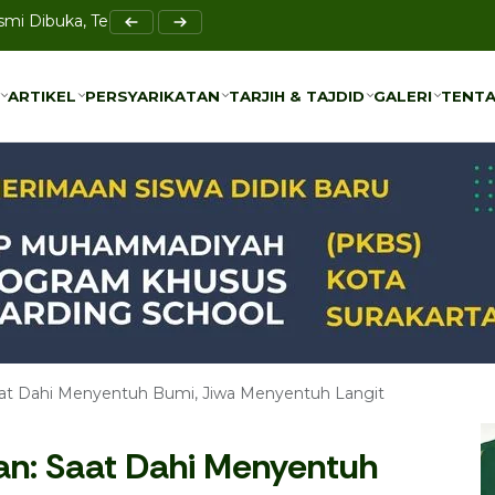
Resmi Dibuka, Teguhkan Gerakan Perempuan Muda Berkemajuan
 Praktik Baik Pengelolaan Potensi Lokal di Muktamar Nasyiat
ARTIKEL
PERSYARIKATAN
TARJIH & TAJDID
GALERI
TENTA
ARTIKEL
PERSYARIKATAN
TARJIH & TAJDID
GALERI
TENTA
t Dahi Menyentuh Bumi, Jiwa Menyentuh Langit
n: Saat Dahi Menyentuh