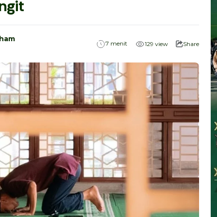
ngit
cham
menit
7
129
view
Share