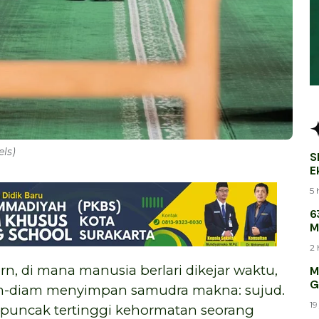
els)
S
E
B
5 
6
M
M
2 
n, di mana manusia berlari dikejar waktu,
M
G
am-diam menyimpan samudra makna: sujud.
19
n puncak tertinggi kehormatan seorang