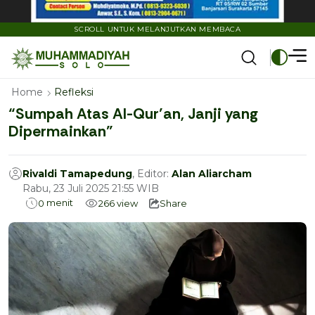
SCROLL UNTUK MELANJUTKAN MEMBACA
Home
Refleksi
“Sumpah Atas Al-Qur’an, Janji yang
Dipermainkan”
Rivaldi Tamapedung
, Editor:
Alan Aliarcham
Rabu, 23 Juli 2025 21:55 WIB
menit
0
266
view
Share