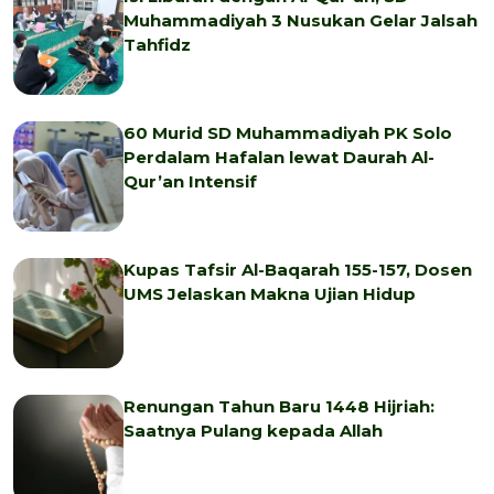
Muhammadiyah 3 Nusukan Gelar Jalsah
Tahfidz
60 Murid SD Muhammadiyah PK Solo
Perdalam Hafalan lewat Daurah Al-
Qur’an Intensif
Kupas Tafsir Al-Baqarah 155-157, Dosen
UMS Jelaskan Makna Ujian Hidup
Renungan Tahun Baru 1448 Hijriah:
Saatnya Pulang kepada Allah