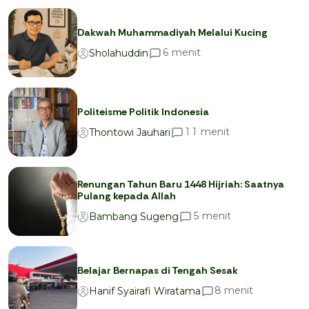
Dakwah Muhammadiyah Melalui Kucing
menit
6
Sholahuddin
Politeisme Politik Indonesia
menit
1
1
Thontowi Jauhari
Renungan Tahun Baru 1448 Hijriah: Saatnya
Pulang kepada Allah
menit
5
Bambang Sugeng
Belajar Bernapas di Tengah Sesak
menit
8
Hanif Syairafi Wiratama