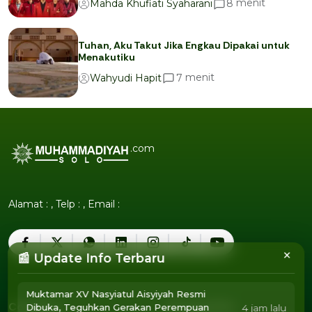
menit
8
Mahda Khufiati Syaharani
Tuhan, Aku Takut Jika Engkau Dipakai untuk
Menakutiku
menit
7
Wahyudi Hapit
.com
Alamat : , Telp : , Email :
×
📰 Update Info Terbaru
Muktamar XV Nasyiatul Aisyiyah Resmi
Company
Tentang Kita
Dibuka, Teguhkan Gerakan Perempuan
4 jam lalu