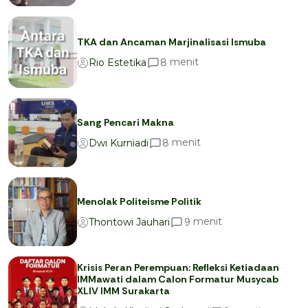
TKA dan Ancaman Marjinalisasi Ismuba
menit
8
Rio Estetika
Sang Pencari Makna
menit
8
Dwi Kurniadi
Menolak Politeisme Politik
menit
9
Thontowi Jauhari
Krisis Peran Perempuan: Refleksi Ketiadaan
IMMawati dalam Calon Formatur Musycab
XLIV IMM Surakarta