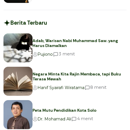
Berita Terbaru
Adab, Warisan Nabi Muhammad Saw. yang
Harus Diamalkan
menit
3
Pujiono
Negara Minta Kita Rajin Membaca, tapi Buku
Terasa Mewah
menit
8
Hanif Syairafi Wiratama
Peta Mutu Pendidikan Kota Solo
menit
4
Dr. Mohamad Ali