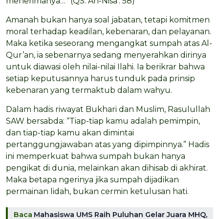
menerimanya…” (QS. An-Nisa’: 58)
Amanah bukan hanya soal jabatan, tetapi komitmen
moral terhadap keadilan, kebenaran, dan pelayanan.
Maka ketika seseorang mengangkat sumpah atas Al-
Qur’an, ia sebenarnya sedang menyerahkan dirinya
untuk diawasi oleh nilai-nilai Ilahi. Ia berikrar bahwa
setiap keputusannya harus tunduk pada prinsip
kebenaran yang termaktub dalam wahyu.
Dalam hadis riwayat Bukhari dan Muslim, Rasulullah
SAW bersabda: “Tiap-tiap kamu adalah pemimpin,
dan tiap-tiap kamu akan dimintai
pertanggungjawaban atas yang dipimpinnya.” Hadis
ini memperkuat bahwa sumpah bukan hanya
pengikat di dunia, melainkan akan dihisab di akhirat.
Maka betapa ngerinya jika sumpah dijadikan
permainan lidah, bukan cermin ketulusan hati.
Baca
Mahasiswa UMS Raih Puluhan Gelar Juara MHQ,