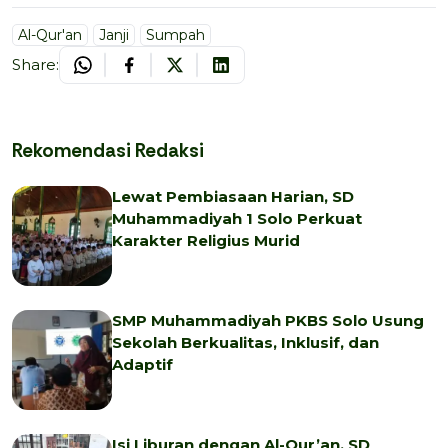
Al-Qur'an
Janji
Sumpah
Share:
Rekomendasi Redaksi
Lewat Pembiasaan Harian, SD
Muhammadiyah 1 Solo Perkuat
Karakter Religius Murid
SMP Muhammadiyah PKBS Solo Usung
Sekolah Berkualitas, Inklusif, dan
Adaptif
Isi Liburan dengan Al-Qur’an, SD