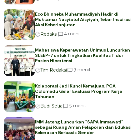
Eco Bhinneka Muhammadiyah Hadir di
Muktamar Nasyiatul Aisyiyah, Tebar Inspirasi
Aksi Keberlanjutan
menit
4
Redaksi
Mahasiswa Keperawatan Unimus Luncurkan
SLEEP-7 untuk Tingkatkan Kualitas Tidur
Pasien Hipertensi
menit
9
Tim Redaksi
Kolaborasi Jadi Kunci Kemajuan, PCA
Colomadu Gelar Evaluasi Program Kerja
Tahunan
menit
5
Budi Setia
IMM Jateng Luncurkan “SAPA Immawati”
sebagai Ruang Aman Pelaporan dan Edukasi
Kekerasan Berbasis Gender