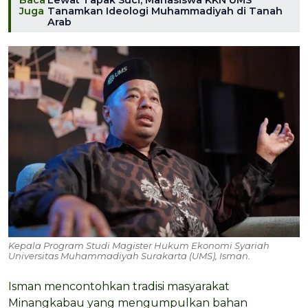
Baca
Lewat Tapak Suci, Mahasiswa KKN UMS
Juga
Tanamkan Ideologi Muhammadiyah di Tanah
Arab
Kepala Program Studi Magister Hukum Ekonomi Syariah
Universitas Muhammadiyah Surakarta (UMS), Isman.
Isman mencontohkan tradisi masyarakat
Minangkabau yang mengumpulkan bahan