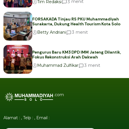
menit
3
Tim Redaksi
FORSAKADA Tinjau RS PKU Muhammadiyah
Surakarta, Dukung Health Tourism Kota Solo
menit
3
Betty Andriani
Pengurus Baru KM3 DPD IMM Jateng Dilantik,
Fokus Rekonstruksi Arah Dakwah
menit
3
Muhammad Zulfikar
.com
Alamat : , Telp : , Email :