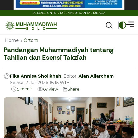
SCROLL UNTUK MELANJUTKAN MEMBACA
Home
Ortom
Pandangan Muhammadiyah tentang
Tahlilan dan Esensi Takziah
Fika Annisa Sholikhah
, Editor:
Alan Aliarcham
Selasa, 7 Juli 2026 16:15 WIB
menit
5
67
view
Share