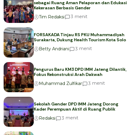
sebagai Ruang Aman Pelaporan dan Edukasi
Kekerasan Berbasis Gender
menit
3
Tim Redaksi
FORSAKADA Tinjau RS PKU Muhammadiyah
Surakarta, Dukung Health Tourism Kota Solo
menit
3
Betty Andriani
Pengurus Baru KM3 DPD IMM Jateng Dilantik,
Fokus Rekonstruksi Arah Dakwah
menit
3
Muhammad Zulfikar
Sekolah Gender DPD IMM Jateng Dorong
Kader Perempuan Aktif di Ruang Publik
menit
3
Redaksi