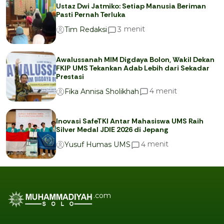
Ustaz Dwi Jatmiko: Setiap Manusia Beriman
Pasti Pernah Terluka
menit
3
Tim Redaksi
Awalussanah MIM Digdaya Bolon, Wakil Dekan
FKIP UMS Tekankan Adab Lebih dari Sekadar
Prestasi
menit
4
Fika Annisa Sholikhah
Inovasi SafeTKI Antar Mahasiswa UMS Raih
Silver Medal JDIE 2026 di Jepang
menit
4
Yusuf Humas UMS
.com