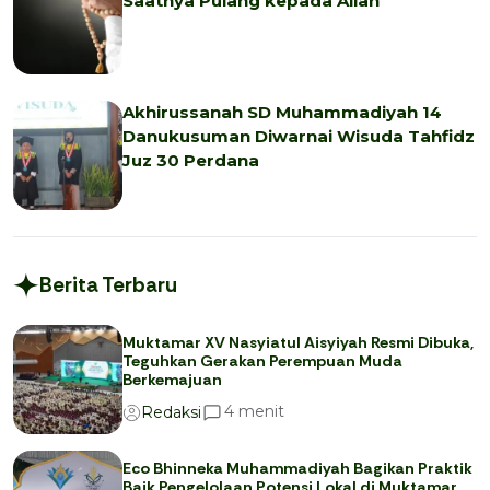
Saatnya Pulang kepada Allah
Akhirussanah SD Muhammadiyah 14
Danukusuman Diwarnai Wisuda Tahfidz
Juz 30 Perdana
Berita Terbaru
Muktamar XV Nasyiatul Aisyiyah Resmi Dibuka,
Teguhkan Gerakan Perempuan Muda
Berkemajuan
menit
4
Redaksi
Eco Bhinneka Muhammadiyah Bagikan Praktik
Baik Pengelolaan Potensi Lokal di Muktamar