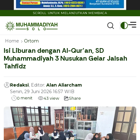
SCROLL UNTUK MELANJUTKAN MEMBACA
Home
Ortom
Isi Liburan dengan Al-Qur’an, SD
Muhammadiyah 3 Nusukan Gelar Jalsah
Tahfidz
Redaksi
, Editor:
Alan Aliarcham
Senin, 29 Juni 2026 16:57 WIB
menit
0
43
view
Share