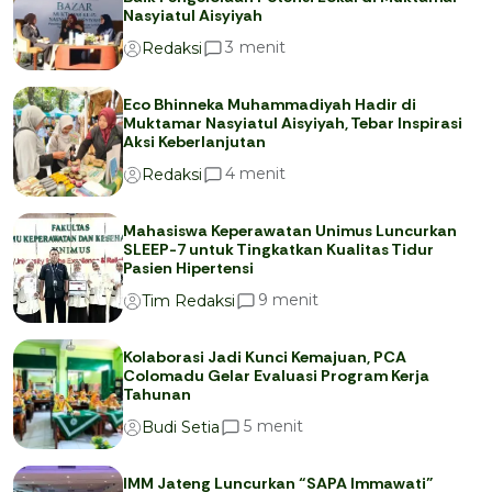
Nasyiatul Aisyiyah
menit
3
Redaksi
Eco Bhinneka Muhammadiyah Hadir di
Muktamar Nasyiatul Aisyiyah, Tebar Inspirasi
Aksi Keberlanjutan
menit
4
Redaksi
Mahasiswa Keperawatan Unimus Luncurkan
SLEEP-7 untuk Tingkatkan Kualitas Tidur
Pasien Hipertensi
menit
9
Tim Redaksi
Kolaborasi Jadi Kunci Kemajuan, PCA
Colomadu Gelar Evaluasi Program Kerja
Tahunan
menit
5
Budi Setia
IMM Jateng Luncurkan “SAPA Immawati”