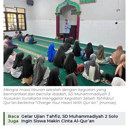
Mengisi masa liburan sekolah dengan kegiatan yang
bermanfaat dan bernilai ibadah, SD Muhammadiyah 3
Nusukan Surakarta menggelar kegiatan Jalsah Tahfidzul
Qur’an bertema “Charge Your Heart With Qur’an”. (Humas)
Baca
Gelar Ujian Tahfiz, SD Muhammadiyah 2 Solo
Juga
Ingin Siswa Makin Cinta Al-Qur’an