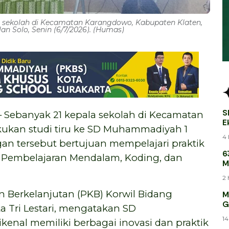
a sekolah di Kecamatan Karangdowo, Kabupaten Klaten,
n Solo, Senin (6/7/2026). (Humas)
S
 Sebanyak 21 kepala sekolah di Kecamatan
E
ukan studi tiru ke SD Muhammadiyah 1
B
4 
gan tersebut bertujuan mempelajari praktik
6
l Pembelajaran Mendalam, Koding, dan
M
M
2 
Berkelanjutan (PKB) Korwil Bidang
M
G
 Tri Lestari, mengatakan SD
14
kenal memiliki berbagai inovasi dan praktik