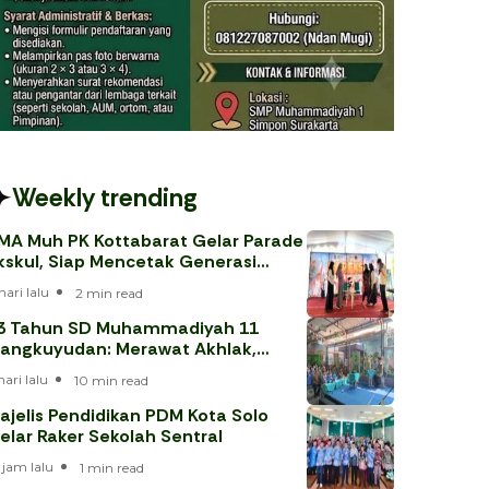
Weekly trending
MA Muh PK Kottabarat Gelar Parade
kskul, Siap Mencetak Generasi
erprestasi
hari lalu
2 min read
3 Tahun SD Muhammadiyah 11
angkuyudan: Merawat Akhlak,
enjawab Tantangan Era Digital
hari lalu
10 min read
ajelis Pendidikan PDM Kota Solo
elar Raker Sekolah Sentral
 jam lalu
1 min read