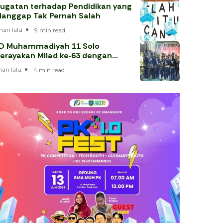
ugatan terhadap Pendidikan yang
ianggap Tak Pernah Salah
hari lalu
9 min read
D Muhammadiyah 11 Solo
erayakan Milad ke‑63 dengan
hataman Al‑Qur’an
hari lalu
4 min read