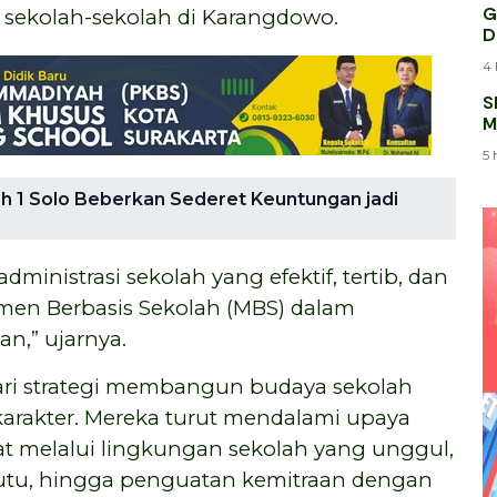
G
i sekolah-sekolah di Karangdowo.
D
4 
S
M
K
5 
1 Solo Beberkan Sederet Keuntungan jadi
ministrasi sekolah yang efektif, tertib, dan
men Berbasis Sekolah (MBS) dalam
n,” ujarnya.
ari strategi membangun budaya sekolah
rkarakter. Mereka turut mendalami upaya
 melalui lingkungan sekolah yang unggul,
tu, hingga penguatan kemitraan dengan