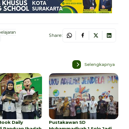
lajaran
Share:
Selengkapnya
Book Daily
Pustakawan SD
di Panduan Ibadah
Muhammadiyah 1 Solo Jadi