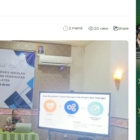
menit
2
20
view
Share