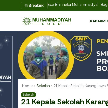
Lazismu SD Muhammadiyah PK Solo 
Breaking
KABARMU
KABARMU
21 Kepala Sekolah Karangdowo 
Home
Sekolah
Sekolah
21 Kepala Sekolah Karang