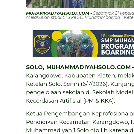
MUHAMMADIYAHSOLO.COM -
Sebanyak 21 kepal
melakukan studi tiru ke SD Muhammadiyah 1 Ketela
SOLO, MUHAMMADIYAHSOLO.COM
–
Karangdowo, Kabupaten Klaten, melak
Ketelan Solo, Senin (6/7/2026). Kunjun
pengelolaan sekolah di Sekolah Mode
Kecerdasan Artifisial (PM & KKA).
Ketua Pengembangan Keprofesionalan 
Pendidikan Kecamatan Karangdowo, Ita
Muhammadiyah 1 Solo dipilih karena di