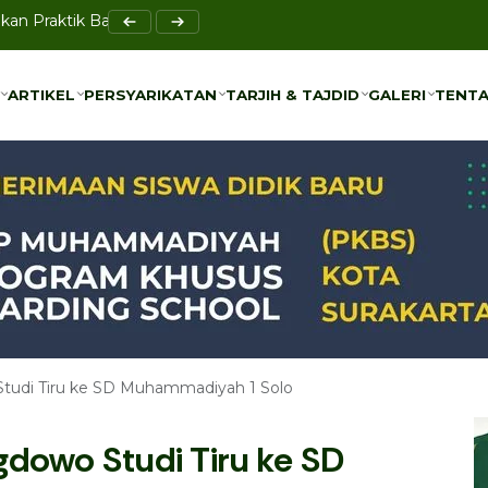
Perkuat Akses Pendidikan Anak Prasejahtera di Blulukan
ARTIKEL
PERSYARIKATAN
TARJIH & TAJDID
GALERI
TENTA
ARTIKEL
PERSYARIKATAN
TARJIH & TAJDID
GALERI
TENTA
Studi Tiru ke SD Muhammadiyah 1 Solo
dowo Studi Tiru ke SD