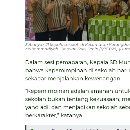
Sebanyak 21 kepala sekolah di Kecamatan Karangdowo
Muhammadiyah 1 Ketelan Solo, Senin (6/7/2026). (Hum
Dalam sesi pemaparan, Kepala SD Muh
bahwa kepemimpinan di sekolah haru
sekadar menjalankan kewenangan.
“Kepemimpinan adalah amanah untuk
sekolah bukan tentang kekuasaan, mel
yang adil dan menjadikan sekolah se
berkarakter,” katanya.