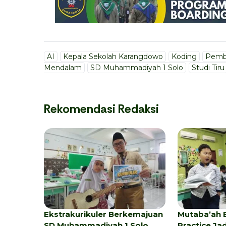
AI
Kepala Sekolah Karangdowo
Koding
Pembe
Mendalam
SD Muhammadiyah 1 Solo
Studi Tiru
Rekomendasi Redaksi
Ekstrakurikuler Berkemajuan
Mutaba’ah 
SD Muhammadiyah 1 Solo
Practice Ja