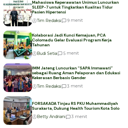
Mahasiswa Keperawatan Unimus Luncurkan
SLEEP-7 untuk Tingkatkan Kualitas Tidur
Pasien Hipertensi
menit
9
Tim Redaksi
Kolaborasi Jadi Kunci Kemajuan, PCA
Colomadu Gelar Evaluasi Program Kerja
Tahunan
menit
5
Budi Setia
IMM Jateng Luncurkan “SAPA Immawati”
sebagai Ruang Aman Pelaporan dan Edukasi
Kekerasan Berbasis Gender
menit
3
Tim Redaksi
FORSAKADA Tinjau RS PKU Muhammadiyah
Surakarta, Dukung Health Tourism Kota Solo
menit
3
Betty Andriani