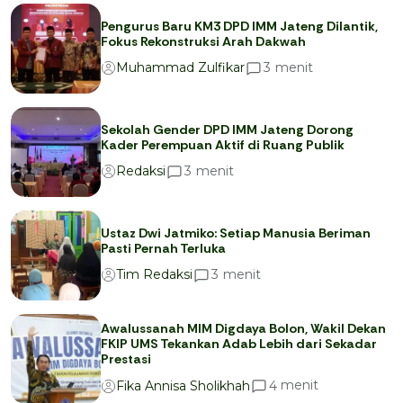
Pengurus Baru KM3 DPD IMM Jateng Dilantik,
Fokus Rekonstruksi Arah Dakwah
menit
3
Muhammad Zulfikar
Sekolah Gender DPD IMM Jateng Dorong
Kader Perempuan Aktif di Ruang Publik
menit
3
Redaksi
Ustaz Dwi Jatmiko: Setiap Manusia Beriman
Pasti Pernah Terluka
menit
3
Tim Redaksi
Awalussanah MIM Digdaya Bolon, Wakil Dekan
FKIP UMS Tekankan Adab Lebih dari Sekadar
Prestasi
menit
4
Fika Annisa Sholikhah