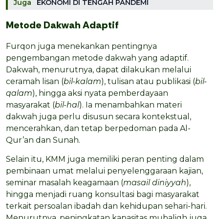
Juga
EKONOMI DI TENGAH PANDEMI
Metode Dakwah Adaptif
Furqon juga menekankan pentingnya
pengembangan metode dakwah yang adaptif.
Dakwah, menurutnya, dapat dilakukan melalui
ceramah lisan (
bil-kalam
), tulisan atau publikasi (
bil-
qalam
), hingga aksi nyata pemberdayaan
masyarakat (
bil-hal
). Ia menambahkan materi
dakwah juga perlu disusun secara kontekstual,
mencerahkan, dan tetap berpedoman pada Al-
Qur’an dan Sunah.
Selain itu, KMM juga memiliki peran penting dalam
pembinaan umat melalui penyelenggaraan kajian,
seminar masalah keagamaan (
masail diniyyah
),
hingga menjadi ruang konsultasi bagi masyarakat
terkait persoalan ibadah dan kehidupan sehari-hari.
Menurutnya, peningkatan kapasitas mubaligh juga