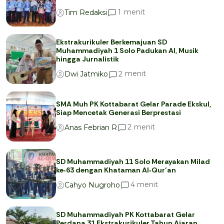
menit
1
Tim Redaksi
Ekstrakurikuler Berkemajuan SD
Muhammadiyah 1 Solo Padukan AI, Musik
hingga Jurnalistik
menit
2
Dwi Jatmiko
SMA Muh PK Kottabarat Gelar Parade Ekskul,
Siap Mencetak Generasi Berprestasi
menit
2
Anas Febrian R
SD Muhammadiyah 11 Solo Merayakan Milad
ke‑63 dengan Khataman Al‑Qur’an
menit
4
Cahyo Nugroho
SD Muhammadiyah PK Kottabarat Gelar
Perdana 31 Ekstrakurikuler Tahun Ajaran