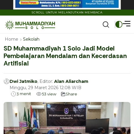
SCROLL UNTUK MELANJUTKAN MEMBACA
Home
Sekolah
SD Muhammadiyah 1 Solo Jadi Model
Pembelajaran Mendalam dan Kecerdasan
Artifisial
Dwi Jatmiko
, Editor:
Alan Aliarcham
Minggu, 29 Maret 2026 12:08 WIB
menit
3
53
view
Share