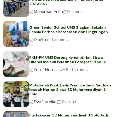
2026/2027
menit
3
Muhamad Arifin
Green Senior School UMS Siapkan Sekolah
Lansia Berbasis Kesehatan dan Lingkungan
menit
5
Dini/Firli
PKM-PM UMS Dorong Kemandirian Siswa
Difabel melalui Pelatihan Fotografi Produk
menit
4
Yusuf Humas UMS
Mutaba’ah Book Daily Practice Jadi Panduan
Ibadah Harian Siswa SD Muhammadiyah 1
Solo
menit
2
Dwi Jatmiko
Pustakawan SD Muhammadiyah 1 Solo Jadi