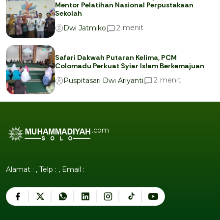
Mentor Pelatihan Nasional Perpustakaan
Sekolah
menit
2
Dwi Jatmiko
Safari Dakwah Putaran Kelima, PCM
Colomadu Perkuat Syiar Islam Berkemajuan
menit
2
Puspitasari Dwi Ariyanti
.com
Alamat : , Telp : , Email :