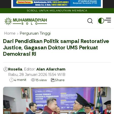
SCROLL UNTUK MELANJUTKAN MEMBACA
Home
Perguruan Tinggi
Dari Pendidikan Politik sampai Restorative
Justice, Gagasan Doktor UMS Perkuat
Demokrasi RI
Roselia
, Editor:
Alan Aliarcham
Rabu, 28 Januari 2026 15:54 WIB
menit
4
15
view
Share