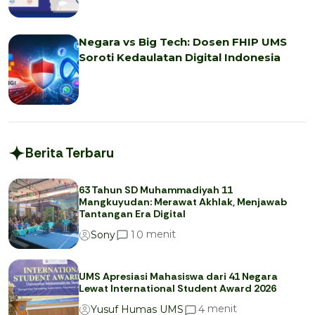
Negara vs Big Tech: Dosen FHIP UMS
Soroti Kedaulatan Digital Indonesia
Berita Terbaru
63 Tahun SD Muhammadiyah 11
Mangkuyudan: Merawat Akhlak, Menjawab
Tantangan Era Digital
menit
1
0
Sony
UMS Apresiasi Mahasiswa dari 41 Negara
Lewat International Student Award 2026
menit
4
Yusuf Humas UMS