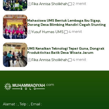
menit
2
Fika Annisa Sholikhah
Mahasiswa UMS Bentuk Lembaga Ibu Sigap,
Dorong Desa Blimbing Mandiri Cegah Stunting
menit
4
Yusuf Humas UMS
UMS Kenalkan Teknologi Tepat Guna, Dongrak
Produktivitas Batik Desa Wisata Jarum
menit
4
Fika Annisa Sholikhah
.com
Alamat : , Telp : , Email :