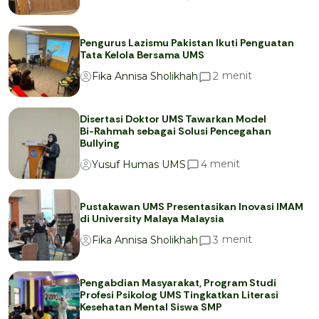
Pengurus Lazismu Pakistan Ikuti Penguatan
Tata Kelola Bersama UMS
menit
2
Fika Annisa Sholikhah
Disertasi Doktor UMS Tawarkan Model
Bi-Rahmah sebagai Solusi Pencegahan
Bullying
menit
4
Yusuf Humas UMS
Pustakawan UMS Presentasikan Inovasi IMAM
di University Malaya Malaysia
menit
3
Fika Annisa Sholikhah
Pengabdian Masyarakat, Program Studi
Profesi Psikolog UMS Tingkatkan Literasi
Kesehatan Mental Siswa SMP