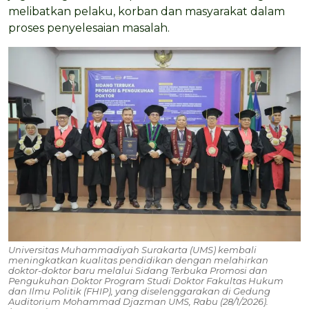
melibatkan pelaku, korban dan masyarakat dalam
proses penyelesaian masalah.
Universitas Muhammadiyah Surakarta (UMS) kembali
meningkatkan kualitas pendidikan dengan melahirkan
doktor-doktor baru melalui Sidang Terbuka Promosi dan
Pengukuhan Doktor Program Studi Doktor Fakultas Hukum
dan Ilmu Politik (FHIP), yang diselenggarakan di Gedung
Auditorium Mohammad Djazman UMS, Rabu (28/1/2026).