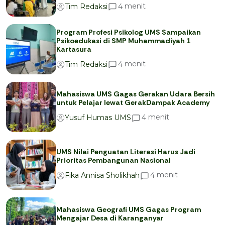
menit
4
Tim Redaksi
Program Profesi Psikolog UMS Sampaikan
Psikoedukasi di SMP Muhammadiyah 1
Kartasura
menit
4
Tim Redaksi
Mahasiswa UMS Gagas Gerakan Udara Bersih
untuk Pelajar lewat GerakDampak Academy
menit
4
Yusuf Humas UMS
UMS Nilai Penguatan Literasi Harus Jadi
Prioritas Pembangunan Nasional
menit
4
Fika Annisa Sholikhah
Mahasiswa Geografi UMS Gagas Program
Mengajar Desa di Karanganyar