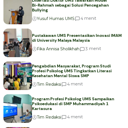
Disertasi Doktor UMS Tawarkan Model
Bi-Rahmah sebagai Solusi Pencegahan
Bullying
menit
4
Yusuf Humas UMS
Pustakawan UMS Presentasikan Inovasi IMAM
di University Malaya Malaysia
menit
3
Fika Annisa Sholikhah
Pengabdian Masyarakat, Program Studi
Profesi Psikolog UMS Tingkatkan Literasi
Kesehatan Mental Siswa SMP
menit
4
Tim Redaksi
Program Profesi Psikolog UMS Sampaikan
Psikoedukasi di SMP Muhammadiyah 1
Kartasura
menit
4
Tim Redaksi