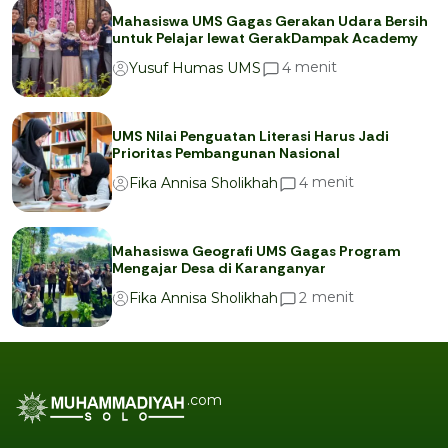
Mahasiswa UMS Gagas Gerakan Udara Bersih
untuk Pelajar lewat GerakDampak Academy
menit
4
Yusuf Humas UMS
UMS Nilai Penguatan Literasi Harus Jadi
Prioritas Pembangunan Nasional
menit
4
Fika Annisa Sholikhah
Mahasiswa Geografi UMS Gagas Program
Mengajar Desa di Karanganyar
menit
2
Fika Annisa Sholikhah
.com