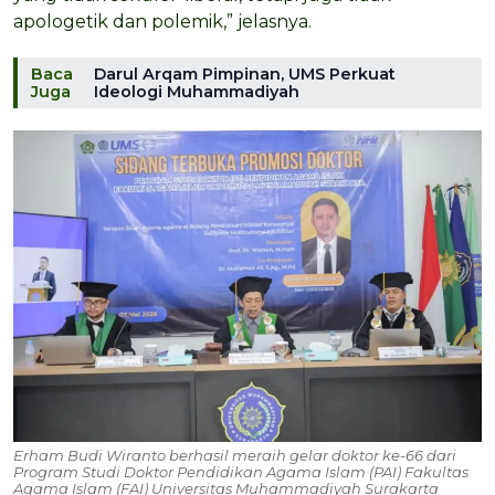
apologetik dan polemik,” jelasnya.
Baca
Darul Arqam Pimpinan, UMS Perkuat
Juga
Ideologi Muhammadiyah
Erham Budi Wiranto berhasil meraih gelar doktor ke-66 dari
Program Studi Doktor Pendidikan Agama Islam (PAI) Fakultas
Agama Islam (FAI) Universitas Muhammadiyah Surakarta