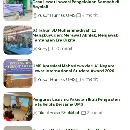
Desa Lewat Inovasi Pengelolaan Sampah di
Boyolali
menit
4
Yusuf Humas UMS
63 Tahun SD Muhammadiyah 11
Mangkuyudan: Merawat Akhlak, Menjawab
Tantangan Era Digital
menit
1
0
Sony
UMS Apresiasi Mahasiswa dari 41 Negara
Lewat International Student Award 2026
menit
4
Yusuf Humas UMS
Pengurus Lazismu Pakistan Ikuti Penguatan
Tata Kelola Bersama UMS
menit
2
Fika Annisa Sholikhah