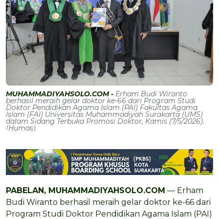
MUHAMMADIYAHSOLO.COM -
Erham Budi Wiranto
berhasil meraih gelar doktor ke-66 dari Program Studi
Doktor Pendidikan Agama Islam (PAI) Fakultas Agama
Islam (FAI) Universitas Muhammadiyah Surakarta (UMS)
dalam Sidang Terbuka Promosi Doktor, Kamis (7/5/2026).
(Humas)
PABELAN, MUHAMMADIYAHSOLO.COM
— Erham
Budi Wiranto berhasil meraih gelar doktor ke-66 dari
Program Studi Doktor Pendidikan Agama Islam (PAI)