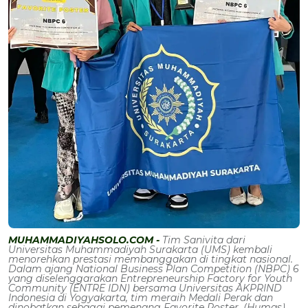
MUHAMMADIYAHSOLO.COM -
Tim Sanivita dari
Universitas Muhammadiyah Surakarta (UMS) kembali
menorehkan prestasi membanggakan di tingkat nasional.
Dalam ajang National Business Plan Competition (NBPC) 6
yang diselenggarakan Entrepreneurship Factory for Youth
Community (ENTRE IDN) bersama Universitas AKPRIND
Indonesia di Yogyakarta, tim meraih Medali Perak dan
dinobatkan sebagai pemenang Favorite Poster. (Humas)