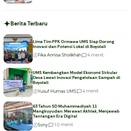
Berita Terbaru
Lima Tim PPK Ormawa UMS Siap Dorong
Inovasi dan Potensi Lokal di Boyolali
menit
4
Fika Annisa Sholikhah
UMS Kembangkan Model Ekonomi Sirkular
Desa Lewat Inovasi Pengelolaan Sampah di
Boyolali
menit
4
Yusuf Humas UMS
63 Tahun SD Muhammadiyah 11
Mangkuyudan: Merawat Akhlak, Menjawab
Tantangan Era Digital
menit
1
0
Sony