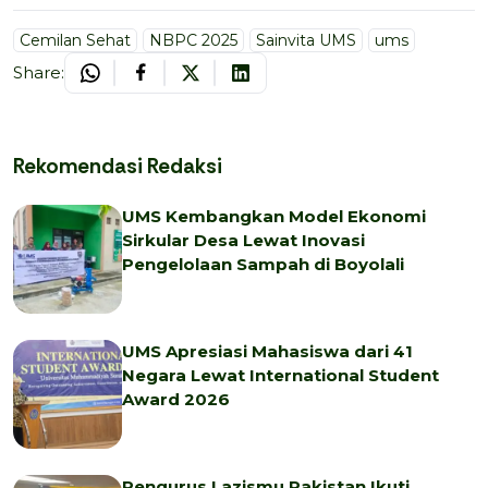
Cemilan Sehat
NBPC 2025
Sainvita UMS
ums
Share:
Rekomendasi Redaksi
UMS Kembangkan Model Ekonomi
Sirkular Desa Lewat Inovasi
Pengelolaan Sampah di Boyolali
UMS Apresiasi Mahasiswa dari 41
Negara Lewat International Student
Award 2026
Pengurus Lazismu Pakistan Ikuti