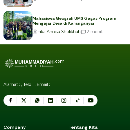
Mahasiswa Geografi UMS Gagas Program
Mengajar Desa di Karanganyar
menit
2
Fika Annisa Sholikhah
.com
Alamat : , Telp : , Email :
Company
Tentang Kita