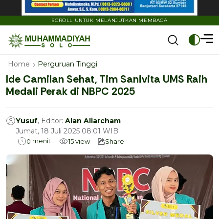
SCROLL UNTUK MELANJUTKAN MEMBACA
Home
Perguruan Tinggi
Ide Camilan Sehat, Tim Sanivita UMS Raih
Medali Perak di NBPC 2025
Yusuf
, Editor:
Alan Aliarcham
Jumat, 18 Juli 2025 08:01 WIB
menit
0
15
view
Share