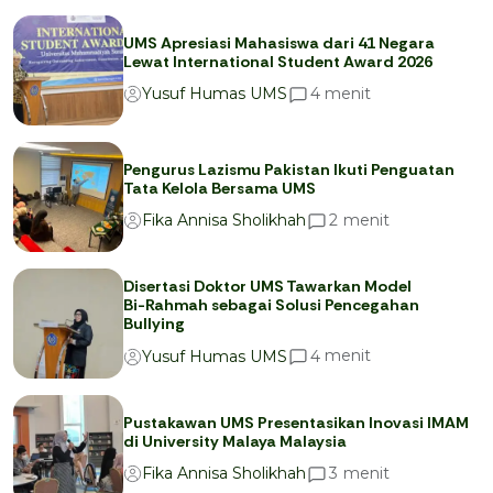
UMS Apresiasi Mahasiswa dari 41 Negara
Lewat International Student Award 2026
menit
4
Yusuf Humas UMS
Pengurus Lazismu Pakistan Ikuti Penguatan
Tata Kelola Bersama UMS
menit
2
Fika Annisa Sholikhah
Disertasi Doktor UMS Tawarkan Model
Bi-Rahmah sebagai Solusi Pencegahan
Bullying
menit
4
Yusuf Humas UMS
Pustakawan UMS Presentasikan Inovasi IMAM
di University Malaya Malaysia
menit
3
Fika Annisa Sholikhah