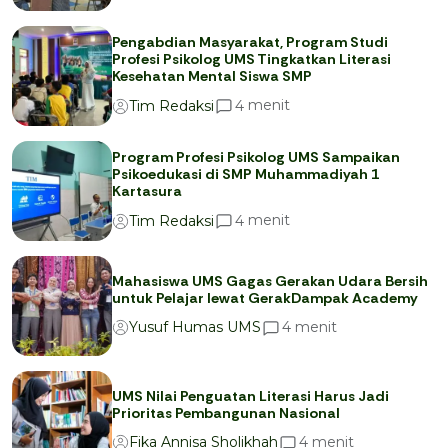
Pengabdian Masyarakat, Program Studi
Profesi Psikolog UMS Tingkatkan Literasi
Kesehatan Mental Siswa SMP
menit
4
Tim Redaksi
Program Profesi Psikolog UMS Sampaikan
Psikoedukasi di SMP Muhammadiyah 1
Kartasura
menit
4
Tim Redaksi
Mahasiswa UMS Gagas Gerakan Udara Bersih
untuk Pelajar lewat GerakDampak Academy
menit
4
Yusuf Humas UMS
UMS Nilai Penguatan Literasi Harus Jadi
Prioritas Pembangunan Nasional
menit
4
Fika Annisa Sholikhah