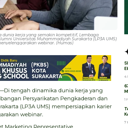
a dunia kerja yang semakin kompetitif, Lembaga
lumni Universitas Muhammadiyah Surakarta (LP3A UMS)
enyelenggarakan webinar. (Humas)
S
E
B
4 
6
 tengah dinamika dunia kerja yang
M
M
bangan Persyarikatan Pengkaderan dan
1 
akarta (LP3A UMS) mempersiapkan karier
T
K
arakan webinar.
T
7 
 Marketing Representative