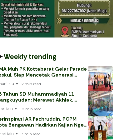
Weekly trending
MA Muh PK Kottabarat Gelar Parade
kskul, Siap Mencetak Generasi
erprestasi
hari lalu
2 min read
3 Tahun SD Muhammadiyah 11
angkuyudan: Merawat Akhlak,
enjawab Tantangan Era Digital
hari lalu
10 min read
erinspirasi AR Fachruddin, PCPM
ota Bengawan Hadirkan Kajian Nge-
eh
hari lalu
3 min read