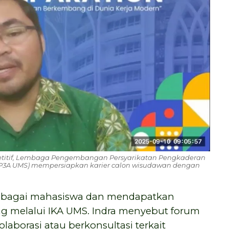
etitif, Lembaga Pengembangan Persyarikatan Pengkaderan
P3A UMS) mempersiapkan karier calon wisudawan dengan
 sebagai mahasiswa dan mendapatkan
ng melalui IKA UMS. Indra menyebut forum
laborasi atau berkonsultasi terkait