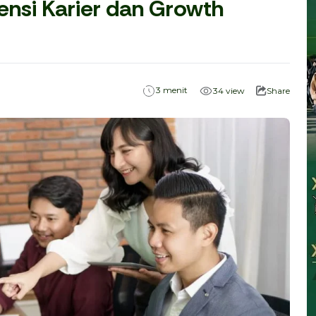
ensi Karier dan Growth
menit
3
34
view
Share