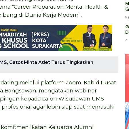
M
a “Career Preparation Mental Health &
G
embang di Dunia Kerja Modern”.
9 
G
D
4 
MS, Gatot Minta Atlet Terus Tingkatkan
 daring melalui platform Zoom. Kabid Pusat
dra Bangsawan, mengatakan webinar
pingan kepada calon Wisudawan UMS
rofesional agar lebih siap saat memasuki
 komitmen Ikatan Keluarga Alumni