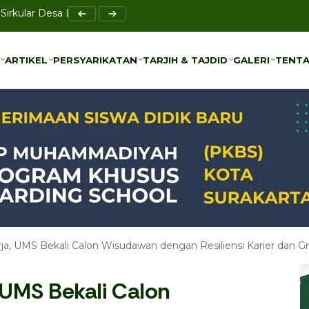
elar Raker Sekolah Sentral
ARTIKEL
PERSYARIKATAN
TARJIH & TAJDID
GALERI
TENTA
ARTIKEL
PERSYARIKATAN
TARJIH & TAJDID
GALERI
TENTA
ja, UMS Bekali Calon Wisudawan dengan Resiliensi Karier dan 
 UMS Bekali Calon