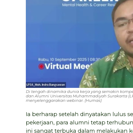
Di tengah dinamika dunia kerja yang semakin komp
dan Alumni Universitas Muhammadiyah Surakarta (L
menyelenggarakan webinar. (Humas)
Ia berharap setelah dinyatakan lulus
pekerjaan, para alumni tetap terhubu
ini sangat terbuka dalam melakukan ko