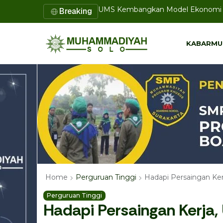
Majelis Pendidikan PDM Kota Solo G
Breaking
KABARMU
KABARMU
Hadapi Persaingan Ker
Home
Perguruan Tinggi
Perguruan Tinggi
Hadapi Persaingan Kerja,