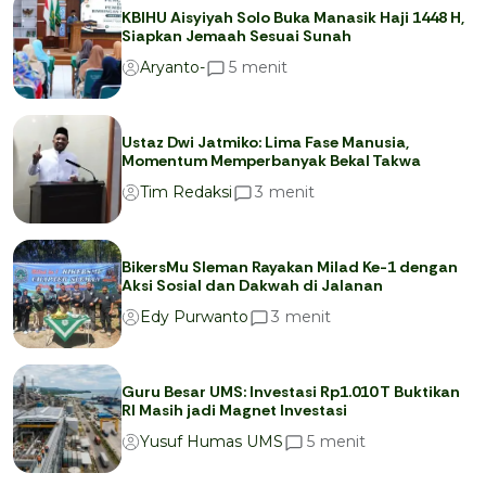
KBIHU Aisyiyah Solo Buka Manasik Haji 1448 H,
Siapkan Jemaah Sesuai Sunah
menit
5
Aryanto-
Ustaz Dwi Jatmiko: Lima Fase Manusia,
Momentum Memperbanyak Bekal Takwa
menit
3
Tim Redaksi
BikersMu Sleman Rayakan Milad Ke-1 dengan
Aksi Sosial dan Dakwah di Jalanan
menit
3
Edy Purwanto
Guru Besar UMS: Investasi Rp1.010 T Buktikan
RI Masih jadi Magnet Investasi
menit
5
Yusuf Humas UMS