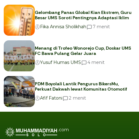
Gelombang Panas Global Kian Ekstrem, Guru
Besar UMS Soroti Pentingnya Adaptasi Iklim
menit
7
Fika Annisa Sholikhah
Menang di Trofeo Wonorejo Cup, Doskar UMS
FC Bawa Pulang Gelar Juara
menit
4
Yusuf Humas UMS
PDM Boyolali Lantik Pengurus BikersMu,
Perkuat Dakwah lewat Komunitas Otomotif
menit
2
Afif Fatoni
.com