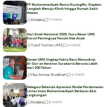
PP Muhammadiyah Restui KucingMu, Siapkan
Langkah Menuju Klinik hingga Rumah Sakit
Hewan
menit
7
Redaksi
Hari Anak Nasional 2026, Guru Besar UMS
Soroti Pentingnya Penuhi Hak Anak
menit
4
Yusuf Humas UMS
Dosen UMS Ungkap Fakta Baru Manuskrip
Al-Qur’an Keraton Surakarta Berusia Lebih
dari 200 Tahun
menit
4
Fika Annisa Sholikhah
Delegasi Belanda Apresiasi Model Perdamaian
Lintas Iman Muhammadiyah Berbasis Aksi
Lingkungan
menit
6
Redaksi