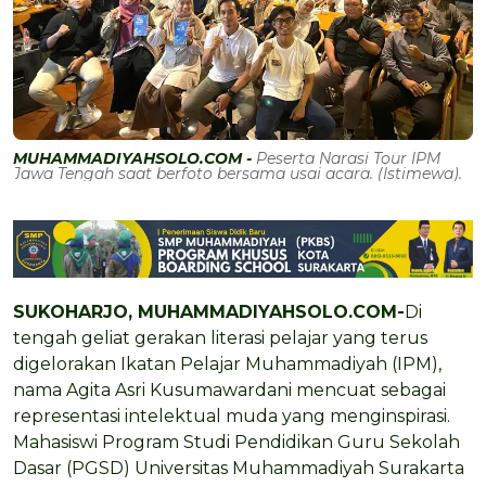
MUHAMMADIYAHSOLO.COM -
Peserta Narasi Tour IPM
Jawa Tengah saat berfoto bersama usai acara. (Istimewa).
SUKOHARJO, MUHAMMADIYAHSOLO.COM-
Di
tengah geliat gerakan literasi pelajar yang terus
digelorakan Ikatan Pelajar Muhammadiyah (IPM),
nama Agita Asri Kusumawardani mencuat sebagai
representasi intelektual muda yang menginspirasi.
Mahasiswi Program Studi Pendidikan Guru Sekolah
Dasar (PGSD) Universitas Muhammadiyah Surakarta