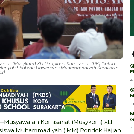
riat (Musykom) XLI Pimpinan Komisariat (PK) Ikatan
S
uriyah Shabran Universitas Muhammadiyah Surakarta
E
as)
B
4 
6
M
M
2 
M
G
usyawarah Komisariat (Musykom) XLI
15
hasiswa Muhammadiyah (IMM) Pondok Hajjah