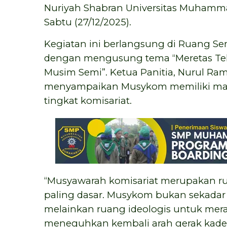
Nuriyah Shabran Universitas Muhamma
Sabtu (27/12/2025).
Kegiatan ini berlangsung di Ruang Se
dengan mengusung tema “Meretas Teh
Musim Semi”. Ketua Panitia, Nurul R
menyampaikan Musykom memiliki makn
tingkat komisariat.
“Musyawarah komisariat merupakan ru
paling dasar. Musykom bukan sekada
melainkan ruang ideologis untuk mera
meneguhkan kembali arah gerak kader 