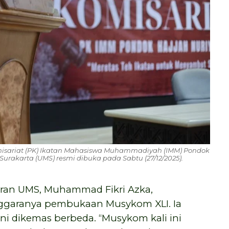
isariat (PK) Ikatan Mahasiswa Muhammadiyah (IMM) Pondok
rakarta (UMS) resmi dibuka pada Sabtu (27/12/2025).
ran UMS, Muhammad Fikri Azka,
nggaranya pembukaan Musykom XLI. Ia
i dikemas berbeda. “Musykom kali ini