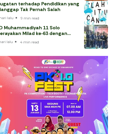
ugatan terhadap Pendidikan yang
ianggap Tak Pernah Salah
hari lalu
9 min read
D Muhammadiyah 11 Solo
erayakan Milad ke‑63 dengan
hataman Al‑Qur’an
hari lalu
4 min read