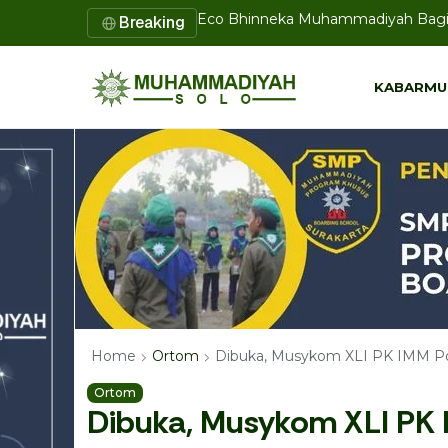
Lazismu SD Muhammadiyah PK Solo 
Breaking
KABARMU
KABARMU
Dibuka, Musykom XLI PK IMM P
Home
Ortom
Ortom
Dibuka, Musykom XLI PK