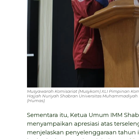
Musyawarah Komisariat (Musykom) XLI Pimpinan Kom
Hajjah Nuriyah Shabran Universitas Muhammadiyah Su
(Humas)
Sementara itu, Ketua Umum IMM Shab
menyampaikan apresiasi atas tersele
menjelaskan penyelenggaraan tahun in