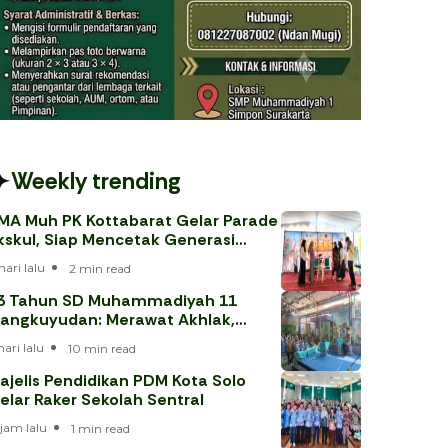
Weekly trending
MA Muh PK Kottabarat Gelar Parade
kskul, Siap Mencetak Generasi
erprestasi
hari lalu
2 min read
3 Tahun SD Muhammadiyah 11
angkuyudan: Merawat Akhlak,
enjawab Tantangan Era Digital
hari lalu
10 min read
ajelis Pendidikan PDM Kota Solo
elar Raker Sekolah Sentral
 jam lalu
1 min read