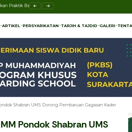
Perkuat Akses Pendidikan Anak Prasejahtera di Blulukan
ARTIKEL
PERSYARIKATAN
TARJIH & TAJDID
GALERI
TENTA
ARTIKEL
PERSYARIKATAN
TARJIH & TAJDID
GALERI
TENTA
ondok Shabran UMS Dorong Pembaruan Gagasan Kader
 IMM Pondok Shabran UMS