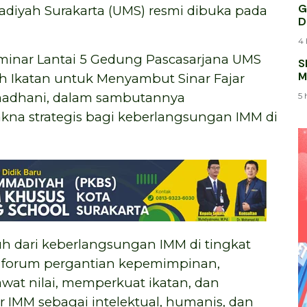
G
diyah Surakarta (UMS) resmi dibuka pada
D
4 
minar Lantai 5 Gedung Pascasarjana UMS
S
M
 Ikatan untuk Menyambut Sinar Fajar
K
amadhani, dalam sambutannya
5 
a strategis bagi keberlangsungan IMM di
h dari keberlangsungan IMM di tingkat
r forum pergantian kepemimpinan,
wat nilai, memperkuat ikatan, dan
IMM sebagai intelektual, humanis, dan