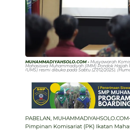
MUHAMMADIYAHSOLO.COM -
Musyawarah Komisa
Mahasiswa Muhammadiyah (IMM) Pondok Hajjah N
(UMS) resmi dibuka pada Sabtu (27/12/2025). (Hum
PABELAN, MUHAMMADIYAHSOLO.COM—M
Pimpinan Komisariat (PK) Ikatan Ma