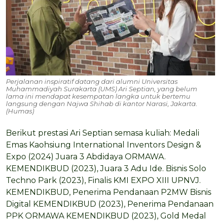
Perjalanan inspiratif datang dari alumni Universitas
Muhammadiyah Surakarta (UMS) Ari Septian, yang belum
lama ini mendapat kesempatan langka untuk bertemu
langsung dengan Najwa Shihab di kantor Narasi, Jakarta.
(Humas)
Berikut prestasi Ari Septian semasa kuliah: Medali
Emas Kaohsiung International Inventors Design &
Expo (2024) Juara 3 Abdidaya ORMAWA.
KEMENDIKBUD (2023), Juara 3 Adu Ide. Bisnis Solo
Techno Park (2023), Finalis KMI EXPO XIII UPNVJ.
KEMENDIKBUD, Penerima Pendanaan P2MW Bisnis
Digital KEMENDIKBUD (2023), Penerima Pendanaan
PPK ORMAWA KEMENDIKBUD (2023), Gold Medal