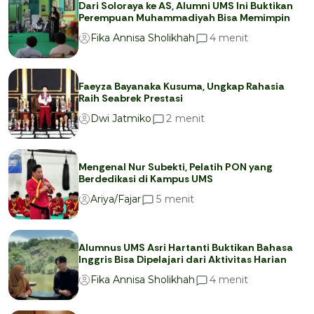
Dari Soloraya ke AS, Alumni UMS Ini Buktikan
Perempuan Muhammadiyah Bisa Memimpin
menit
4
Fika Annisa Sholikhah
Faeyza Bayanaka Kusuma, Ungkap Rahasia
Raih Seabrek Prestasi
menit
2
Dwi Jatmiko
Mengenal Nur Subekti, Pelatih PON yang
Berdedikasi di Kampus UMS
menit
5
Ariya/Fajar
Alumnus UMS Asri Hartanti Buktikan Bahasa
Inggris Bisa Dipelajari dari Aktivitas Harian
menit
4
Fika Annisa Sholikhah