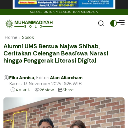
SCROLL UNTUK MELANJUTKAN MEMBACA
Home
Sosok
Alumni UMS Bersua Najwa Shihab,
Ceritakan Celengan Beasiswa Narasi
hingga Penggerak Literasi Digital
Fika Annisa
, Editor:
Alan Aliarcham
Kamis, 13 November 2025 16:26 WIB
menit
4
26
view
Share