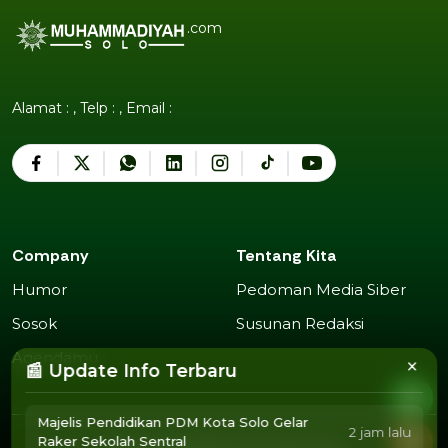
.com
Alamat : , Telp : , Email :
Company
Tentang Kita
Humor
Pedoman Media Siber
Humor
Pedoman Media Siber
Sosok
Susunan Redaksi
Sosok
Susunan Redaksi
Agendamu
×
📰 Update Info Terbaru
Agendamu
Majelis Pendidikan PDM Kota Solo Gelar
2 jam lalu
Raker Sekolah Sentral
2025 Copyright @
Muhammadiyah Solo
.