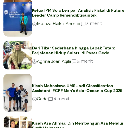
Ketua IPM Solo Lempar Analisis Fiskal di Future
Leader Camp Kemendiktisaintek
menit
3
Mafaza Haikal Ahmad
Dari Tikar Sederhana hingga Lapak Tetap:
Perjalanan Hidup Sularti di Pasar Gede
menit
5
Aghna Joan Aqila
Kisah Mahasiswa UMS Jadi Classification
Assistant IFCPF Men’s Asia-Oceania Cup 2025
menit
4
Gede
Kisah Asa Ahmad Din Membangun Asa Melalui