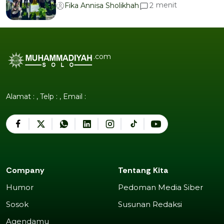
menit
2
Fika Annisa Sholikhah
.com
Alamat : , Telp : , Email :
Company
Tentang Kita
Humor
Pedoman Media Siber
Humor
Pedoman Media Siber
Sosok
Susunan Redaksi
Sosok
Susunan Redaksi
Agendamu