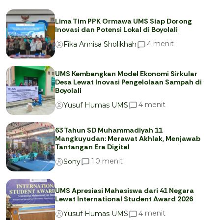
Lima Tim PPK Ormawa UMS Siap Dorong
Inovasi dan Potensi Lokal di Boyolali
menit
4
Fika Annisa Sholikhah
UMS Kembangkan Model Ekonomi Sirkular
Desa Lewat Inovasi Pengelolaan Sampah di
Boyolali
menit
4
Yusuf Humas UMS
63 Tahun SD Muhammadiyah 11
Mangkuyudan: Merawat Akhlak, Menjawab
Tantangan Era Digital
menit
1
0
Sony
UMS Apresiasi Mahasiswa dari 41 Negara
Lewat International Student Award 2026
menit
4
Yusuf Humas UMS