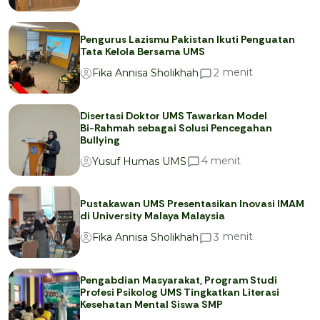
Pengurus Lazismu Pakistan Ikuti Penguatan
Tata Kelola Bersama UMS
menit
2
Fika Annisa Sholikhah
Disertasi Doktor UMS Tawarkan Model
Bi-Rahmah sebagai Solusi Pencegahan
Bullying
menit
4
Yusuf Humas UMS
Pustakawan UMS Presentasikan Inovasi IMAM
di University Malaya Malaysia
menit
3
Fika Annisa Sholikhah
Pengabdian Masyarakat, Program Studi
Profesi Psikolog UMS Tingkatkan Literasi
Kesehatan Mental Siswa SMP