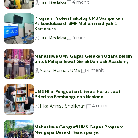
menit
4
Tim Redaksi
Program Profesi Psikolog UMS Sampaikan
Psikoedukasi di SMP Muhammadiyah 1
Kartasura
menit
4
Tim Redaksi
Mahasiswa UMS Gagas Gerakan Udara Bersih
untuk Pelajar lewat GerakDampak Academy
menit
4
Yusuf Humas UMS
UMS Nilai Penguatan Literasi Harus Jadi
Prioritas Pembangunan Nasional
menit
4
Fika Annisa Sholikhah
Mahasiswa Geografi UMS Gagas Program
Mengajar Desa di Karanganyar