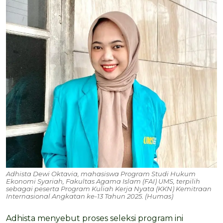
Adhista Dewi Oktavia, mahasiswa Program Studi Hukum
Ekonomi Syariah, Fakultas Agama Islam (FAI) UMS, terpilih
sebagai peserta Program Kuliah Kerja Nyata (KKN) Kemitraan
Internasional Angkatan ke-13 Tahun 2025. (Humas)
Adhista menyebut proses seleksi program ini