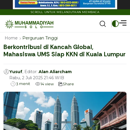
SCROLL UNTUK MELANJUTKAN MEMBACA
Home
Perguruan Tinggi
Berkontribusi di Kancah Global,
Mahasiswa UMS Siap KKN di Kuala Lumpur
Yusuf
, Editor:
Alan Aliarcham
Rabu, 2 Juli 2025 21:46 WIB
menit
3
14
view
Share