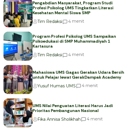
Pengabdian Masyarakat, Program Studi
Profesi Psikolog UMS Tingkatkan Literasi
Kesehatan Mental Siswa SMP
menit
4
Tim Redaksi
Program Profesi Psikolog UMS Sampaikan
Psikoedukasi di SMP Muhammadiyah 1
Kartasura
menit
4
Tim Redaksi
Mahasiswa UMS Gagas Gerakan Udara Bersih
untuk Pelajar lewat GerakDampak Academy
menit
4
Yusuf Humas UMS
UMS Nilai Penguatan Literasi Harus Jadi
Prioritas Pembangunan Nasional
menit
4
Fika Annisa Sholikhah