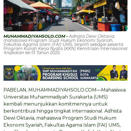
MUHAMMADIYAHSOLO.COM -
Adhista Dewi Oktavia,
mahasiswa Program Studi Hukum Ekonomi Syariah,
Fakultas Agama Islam (FAI) UMS, terpilih sebagai peserta
Program Kuliah Kerja Nyata (KKN) Kemitraan Internasional
Angkatan ke-13 Tahun 2025.
PABELAN, MUHAMMADIYAHSOLO.COM—Mahasiswa
Universitas Muhammadiyah Surakarta (UMS)
kembali menunjukkan komitmennya untuk
berkontribusi hingga tingkat internasional. Adhista
Dewi Oktavia, mahasiswa Program Studi Hukum
Ekonomi Syariah, Fakultas Agama Islam (FAI) UMS,