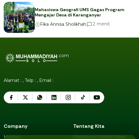
Mahasiswa Geografi UMS Gagas Program
Mengajar Desa di Karanganyar
menit
2
Fika Annisa Sholikhah
.com
Alamat : , Telp : , Email :
Company
Tentang Kita
Humor
Pedoman Media Siber