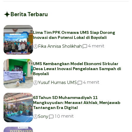
Berita Terbaru
Lima Tim PPK Ormawa UMS Siap Dorong
Inovasi dan Potensi Lokal di Boyolali
menit
4
Fika Annisa Sholikhah
UMS Kembangkan Model Ekonomi Sirkular
Desa Lewat Inovasi Pengelolaan Sampah di
Boyolali
menit
4
Yusuf Humas UMS
63 Tahun SD Muhammadiyah 11
Mangkuyudan: Merawat Akhlak, Menjawab
Tantangan Era Digital
menit
1
0
Sony