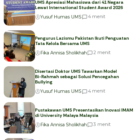
UMS Apresiasi Mahasiswa dari 41 Negara
Lewat International Student Award 2026
menit
4
Yusuf Humas UMS
Pengurus Lazismu Pakistan Ikuti Penguatan
Tata Kelola Bersama UMS
menit
2
Fika Annisa Sholikhah
Disertasi Doktor UMS Tawarkan Model
Bi-Rahmah sebagai Solusi Pencegahan
Bullying
menit
4
Yusuf Humas UMS
Pustakawan UMS Presentasikan Inovasi IMAM
di University Malaya Malaysia
menit
3
Fika Annisa Sholikhah