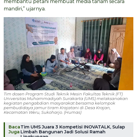
membantu petani membuat media tanam secara
mandiri,” ujarnya.
Tim dosen Program Studi Teknik Mesin Fakultas Teknik (FT)
Universitas Muhammadiyah Surakarta (UMS) melaksanakan
kegiatan pengabdian masyarakat bersama kelompok
pembudidaya jamur tiram Krajatani di Desa Krajan,
Kecamatan Weru, Sukoharjo. (Humas)
Baca
Tim UMS Juara 3 Kompetisi INOVATALK, Sulap
Juga
Limbah Bangunan Jadi Solusi Ramah
Lingkungan