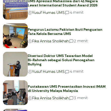
UMS Apresiasi Mahasiswa dari 41 Negara
Lewat International Student Award 2026
menit
4
Yusuf Humas UMS
Pengurus Lazismu Pakistan Ikuti Penguatan
Tata Kelola Bersama UMS
menit
2
Fika Annisa Sholikhah
Disertasi Doktor UMS Tawarkan Model
Bi-Rahmah sebagai Solusi Pencegahan
Bullying
menit
4
Yusuf Humas UMS
Pustakawan UMS Presentasikan Inovasi IMAM
di University Malaya Malaysia
menit
3
Fika Annisa Sholikhah