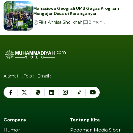
Mahasiswa Geografi UMS Gagas Program
Mengajar Desa di Karanganyar
menit
2
Fika Annisa Sholikhah
.com
Alamat : , Telp : , Email :
Company
Tentang Kita
Humor
Pedoman Media Siber