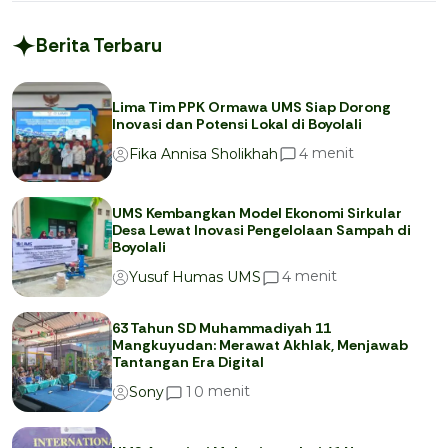
Berita Terbaru
Lima Tim PPK Ormawa UMS Siap Dorong
Inovasi dan Potensi Lokal di Boyolali
menit
4
Fika Annisa Sholikhah
UMS Kembangkan Model Ekonomi Sirkular
Desa Lewat Inovasi Pengelolaan Sampah di
Boyolali
menit
4
Yusuf Humas UMS
63 Tahun SD Muhammadiyah 11
Mangkuyudan: Merawat Akhlak, Menjawab
Tantangan Era Digital
menit
1
0
Sony