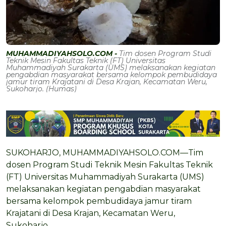
MUHAMMADIYAHSOLO.COM -
Tim dosen Program Studi
Teknik Mesin Fakultas Teknik (FT) Universitas
Muhammadiyah Surakarta (UMS) melaksanakan kegiatan
pengabdian masyarakat bersama kelompok pembudidaya
jamur tiram Krajatani di Desa Krajan, Kecamatan Weru,
Sukoharjo. (Humas)
SUKOHARJO, MUHAMMADIYAHSOLO.COM—Tim
dosen Program Studi Teknik Mesin Fakultas Teknik
(FT) Universitas Muhammadiyah Surakarta (UMS)
melaksanakan kegiatan pengabdian masyarakat
bersama kelompok pembudidaya jamur tiram
Krajatani di Desa Krajan, Kecamatan Weru,
Sukoharjo.