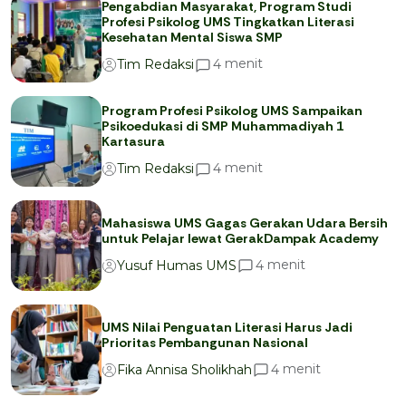
Pengabdian Masyarakat, Program Studi
Profesi Psikolog UMS Tingkatkan Literasi
Kesehatan Mental Siswa SMP
menit
4
Tim Redaksi
Program Profesi Psikolog UMS Sampaikan
Psikoedukasi di SMP Muhammadiyah 1
Kartasura
menit
4
Tim Redaksi
Mahasiswa UMS Gagas Gerakan Udara Bersih
untuk Pelajar lewat GerakDampak Academy
menit
4
Yusuf Humas UMS
UMS Nilai Penguatan Literasi Harus Jadi
Prioritas Pembangunan Nasional
menit
4
Fika Annisa Sholikhah