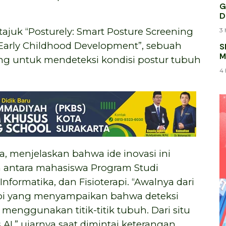
G
D
juk “Posturely: Smart Posture Screening
3 
 Early Childhood Development”, sebuah
S
M
ang untuk mendeteksi kondisi postur tubuh
K
4 
ra, menjelaskan bahwa ide inovasi ini
lin antara mahasiswa Program Studi
nformatika, dan Fisioterapi. “Awalnya dari
api yang menyampaikan bahwa deteksi
menggunakan titik-titik tubuh. Dari situ
,” ujarnya saat dimintai keterangan,