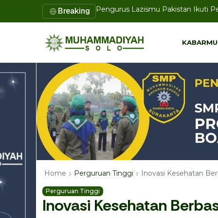
Pengurus Lazismu Pakistan Ikuti 
Breaking
Disertasi Doktor UMS Tawarkan Mod
KABARMU
KABARMU
Inovasi Kesehatan Ber
Home
Perguruan Tinggi
Perguruan Tinggi
Inovasi Kesehatan Berbas