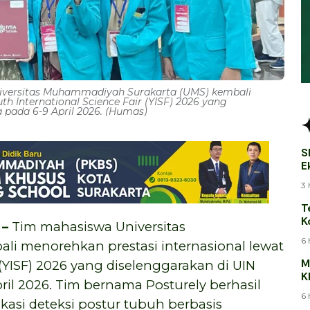
versitas Muhammadiyah Surakarta (UMS) kembali
th International Science Fair (YISF) 2026 yang
 pada 6-9 April 2026. (Humas)
S
E
B
3 
T
K
–
Tim mahasiswa Universitas
T
6 
i menorehkan prestasi internasional lewat
M
 (YISF) 2026 yang diselenggarakan di UIN
K
ril 2026. Tim bernama Posturely berhasil
J
6 
kasi deteksi postur tubuh berbasis