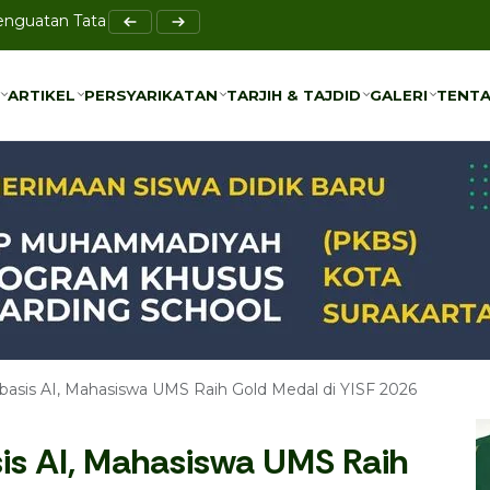
Penguatan Tata Kelola Bersama UMS
el Bi-Rahmah sebagai Solusi Pencegahan Bullying
ARTIKEL
PERSYARIKATAN
TARJIH & TAJDID
GALERI
TENTA
ARTIKEL
PERSYARIKATAN
TARJIH & TAJDID
GALERI
TENTA
basis AI, Mahasiswa UMS Raih Gold Medal di YISF 2026
is AI, Mahasiswa UMS Raih