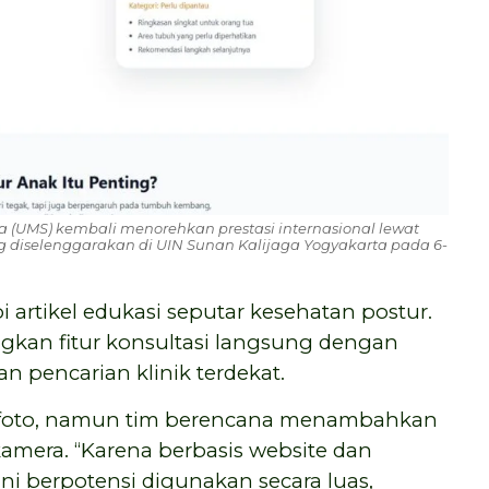
(UMS) kembali menorehkan prestasi internasional lewat
ang diselenggarakan di UIN Sunan Kalijaga Yogyakarta pada 6-
pi artikel edukasi seputar kesehatan postur.
kan fitur konsultasi langsung dengan
an pencarian klinik terdekat.
sis foto, namun tim berencana menambahkan
era. “Karena berbasis website dan
ini berpotensi digunakan secara luas,