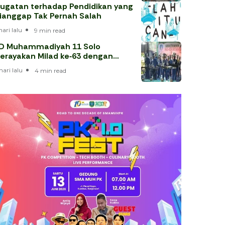
ugatan terhadap Pendidikan yang
ianggap Tak Pernah Salah
hari lalu
9 min read
D Muhammadiyah 11 Solo
erayakan Milad ke‑63 dengan
hataman Al‑Qur’an
hari lalu
4 min read