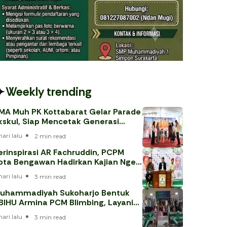
Weekly trending
MA Muh PK Kottabarat Gelar Parade
kskul, Siap Mencetak Generasi
erprestasi
hari lalu
2 min read
erinspirasi AR Fachruddin, PCPM
ota Bengawan Hadirkan Kajian Nge-
eh
hari lalu
3 min read
uhammadiyah Sukoharjo Bentuk
BIHU Armina PCM Blimbing, Layani
emaah Haji 202
hari lalu
3 min read