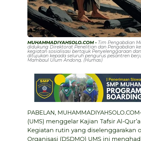
MUHAMMADIYAHSOLO.COM -
Tim Pengabdian Ma
didukung Direktorat Penelitian dan Pengabdian 
kegiatan sosialisasi bertajuk Penyelenggaraan da
ditujukan kepada seluruh pengurus pesantren ber
Mambaul Ulum Andong. (Humas)
PABELAN, MUHAMMADIYAHSOLO.COM—U
(UMS) menggelar Kajian Tafsir Al-Qur’a
Kegiatan rutin yang diselenggarakan 
Organisasi (DSDMO) UMS ini menghadir