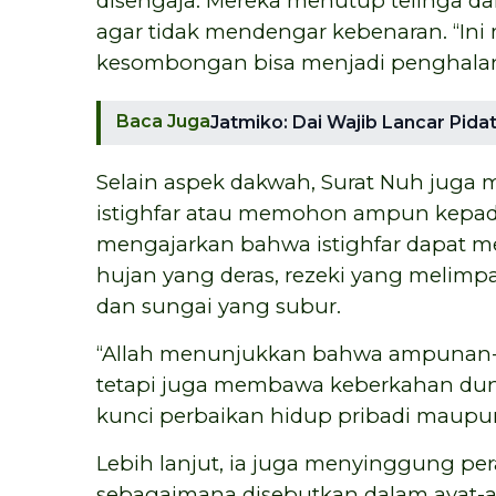
disengaja. Mereka menutup telinga d
agar tidak mendengar kebenaran. “I
kesombongan bisa menjadi penghalang
Baca Juga
Jatmiko: Dai Wajib Lancar Pida
Selain aspek dakwah, Surat Nuh juga
istighfar atau memohon ampun kepada 
mengajarkan bahwa istighfar dapat m
hujan yang deras, rezeki yang melimp
dan sungai yang subur.
“Allah menunjukkan bahwa ampunan-
tetapi juga membawa keberkahan duni
kunci perbaikan hidup pribadi maupun s
Lebih lanjut, ia juga menyinggung pe
sebagaimana disebutkan dalam ayat-ay