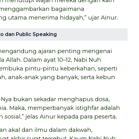
an menutupi wajah mereka dengan kain
ni menggambarkan bagaimana
 utama menerima hidayah,” ujar Ainur.
to dan Public Speaking
 mengandung ajaran penting mengenai
Allah. Dalam ayat 10–12, Nabi Nuh
embuka pintu-pintu keberkahan, seperti
ah, anak-anak yang banyak, serta kebun
Nya bukan sekadar menghapus dosa,
a. Maka, memperbanyak istighfar adalah
osial,” jelas Ainur kepada para peserta.
ran akal dan ilmu dalam dakwah,
at akhir surat tersebut. Kaum Nabi Nuh