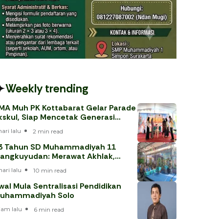
Weekly trending
MA Muh PK Kottabarat Gelar Parade
kskul, Siap Mencetak Generasi
erprestasi
hari lalu
2 min read
3 Tahun SD Muhammadiyah 11
angkuyudan: Merawat Akhlak,
enjawab Tantangan Era Digital
hari lalu
10 min read
wal Mula Sentralisasi Pendidikan
uhammadiyah Solo
 jam lalu
6 min read