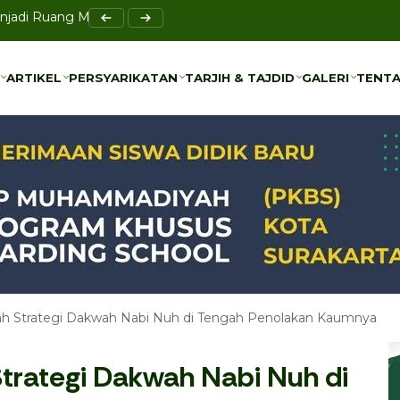
 Tetapkan 13 Formatur PPNA Periode 2026–2030
ARTIKEL
PERSYARIKATAN
TARJIH & TAJDID
GALERI
TENTA
ARTIKEL
PERSYARIKATAN
TARJIH & TAJDID
GALERI
TENTA
dah Strategi Dakwah Nabi Nuh di Tengah Penolakan Kaumnya
Strategi Dakwah Nabi Nuh di