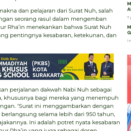
M
A
kna dan pelajaran dari Surat Nuh, salah
7 
angan seorang rasul dalam mengemban
nur Rha’in menekankan bahwa Surat Nuh
M
G
tang pentingnya kesabaran, ketekunan, dan
1 
an perjalanan dakwah Nabi Nuh sebagai
ia, khususnya bagi mereka yang menempuh
tangan. “Surat ini menggambarkan dengan
berlangsung selama lebih dari 950 tahun,
jakannya. Ini adalah potret nyata kesabaran
inur Rha’in yang juga sebagai dosen