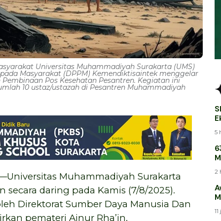
syarakat Universitas Muhammadiyah Surakarta (UMS)
kepada Masyarakat (DPPM) Kemendiktisaintek menggelar
n Pembinaan Pos Kesehatan Pesantren. Kegiatan ini
jumlah 10 ustaz/ustazah di Pesantren Muhammadiyah
S
E
B
5 
6
M
M
2 
niversitas Muhammadiyah Surakarta
A
n secara daring pada Kamis (7/8/2025).
M
oleh Direktorat Sumber Daya Manusia Dan
11
kan pemateri Ainur Rha’in.