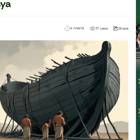
nya
menit
4
17
view
Share