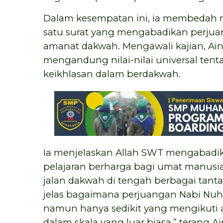
Dalam kesempatan ini, ia membedah ma
satu surat yang mengabadikan perju
amanat dakwah. Mengawali kajian, Ai
mengandung nilai-nilai universal ten
keikhlasan dalam berdakwah.
Ia menjelaskan Allah SWT mengabadik
pelajaran berharga bagi umat manus
jalan dakwah di tengah berbagai tan
jelas bagaimana perjuangan Nabi Nuh 
namun hanya sedikit yang mengikuti a
dalam skala yang luar biasa,” terang A