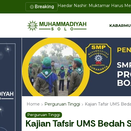
Breaking
Muktamar ke-15 Nasyiatul Aisyiyah
KABARMU
KABARMU
Kajian Tafsir UMS Be
Home
Perguruan Tinggi
Perguruan Tinggi
Kajian Tafsir UMS Bedah 