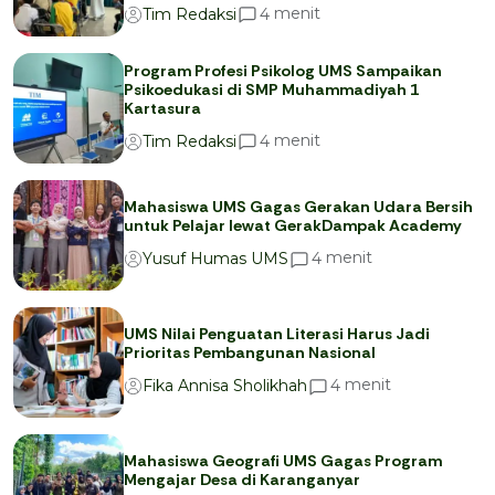
menit
4
Tim Redaksi
Program Profesi Psikolog UMS Sampaikan
Psikoedukasi di SMP Muhammadiyah 1
Kartasura
menit
4
Tim Redaksi
Mahasiswa UMS Gagas Gerakan Udara Bersih
untuk Pelajar lewat GerakDampak Academy
menit
4
Yusuf Humas UMS
UMS Nilai Penguatan Literasi Harus Jadi
Prioritas Pembangunan Nasional
menit
4
Fika Annisa Sholikhah
Mahasiswa Geografi UMS Gagas Program
Mengajar Desa di Karanganyar