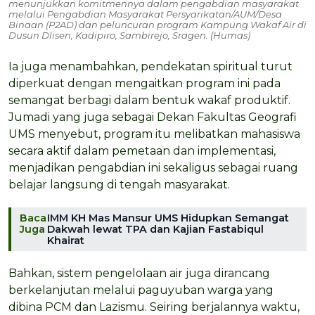
menunjukkan komitmennya dalam pengabdian masyarakat
melalui Pengabdian Masyarakat Persyarikatan/AUM/Desa
Binaan (P2AD) dan peluncuran program Kampung Wakaf Air di
Dusun Dlisen, Kadipiro, Sambirejo, Sragen. (Humas)
Ia juga menambahkan, pendekatan spiritual turut
diperkuat dengan mengaitkan program ini pada
semangat berbagi dalam bentuk wakaf produktif.
Jumadi yang juga sebagai Dekan Fakultas Geografi
UMS menyebut, program itu melibatkan mahasiswa
secara aktif dalam pemetaan dan implementasi,
menjadikan pengabdian ini sekaligus sebagai ruang
belajar langsung di tengah masyarakat.
Baca
IMM KH Mas Mansur UMS Hidupkan Semangat
Juga
Dakwah lewat TPA dan Kajian Fastabiqul
Khairat
Bahkan, sistem pengelolaan air juga dirancang
berkelanjutan melalui paguyuban warga yang
dibina PCM dan Lazismu. Seiring berjalannya waktu,