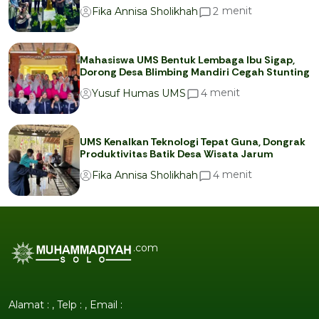
menit
2
Fika Annisa Sholikhah
Mahasiswa UMS Bentuk Lembaga Ibu Sigap,
Dorong Desa Blimbing Mandiri Cegah Stunting
menit
4
Yusuf Humas UMS
UMS Kenalkan Teknologi Tepat Guna, Dongrak
Produktivitas Batik Desa Wisata Jarum
menit
4
Fika Annisa Sholikhah
.com
Alamat : , Telp : , Email :