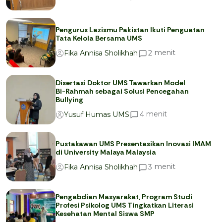
Pengurus Lazismu Pakistan Ikuti Penguatan
Tata Kelola Bersama UMS
menit
2
Fika Annisa Sholikhah
Disertasi Doktor UMS Tawarkan Model
Bi-Rahmah sebagai Solusi Pencegahan
Bullying
menit
4
Yusuf Humas UMS
Pustakawan UMS Presentasikan Inovasi IMAM
di University Malaya Malaysia
menit
3
Fika Annisa Sholikhah
Pengabdian Masyarakat, Program Studi
Profesi Psikolog UMS Tingkatkan Literasi
Kesehatan Mental Siswa SMP