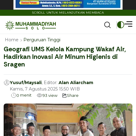
SCROLL UNTUK MELANJUTKAN MEMBACA
Home
Perguruan Tinggi
Geografi UMS Kelola Kampung Wakaf Air,
Hadirkan Inovasi Air Minum Higienis di
Sragen
Yusuf/Maysali
, Editor:
Alan Aliarcham
Kamis, 7 Agustus 2025 15:50 WIB
menit
0
93
view
Share