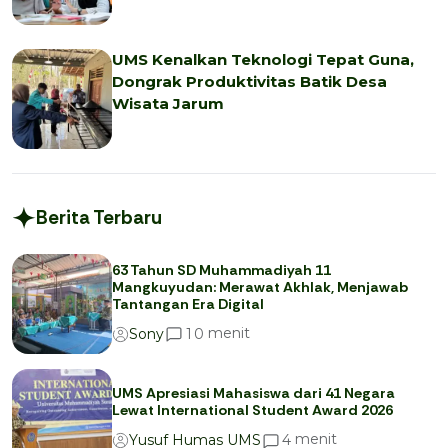
UMS Kenalkan Teknologi Tepat Guna,
Dongrak Produktivitas Batik Desa
Wisata Jarum
Berita Terbaru
63 Tahun SD Muhammadiyah 11
Mangkuyudan: Merawat Akhlak, Menjawab
Tantangan Era Digital
menit
1
0
Sony
UMS Apresiasi Mahasiswa dari 41 Negara
Lewat International Student Award 2026
menit
4
Yusuf Humas UMS