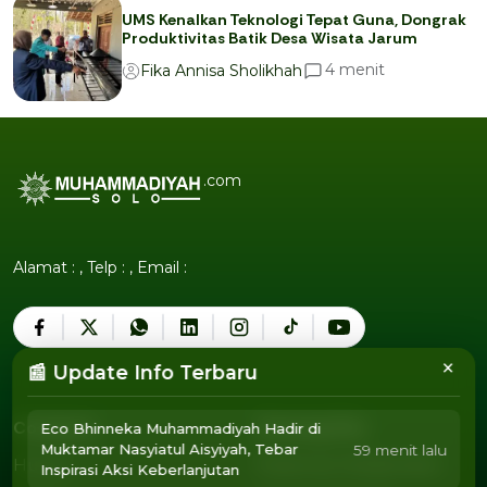
UMS Kenalkan Teknologi Tepat Guna, Dongrak
Produktivitas Batik Desa Wisata Jarum
menit
4
Fika Annisa Sholikhah
.com
Alamat : , Telp : , Email :
×
📰 Update Info Terbaru
Company
Tentang Kita
Eco Bhinneka Muhammadiyah Hadir di
Muktamar Nasyiatul Aisyiyah, Tebar
59 menit lalu
Humor
Pedoman Media Siber
Inspirasi Aksi Keberlanjutan
Humor
Pedoman Media Siber