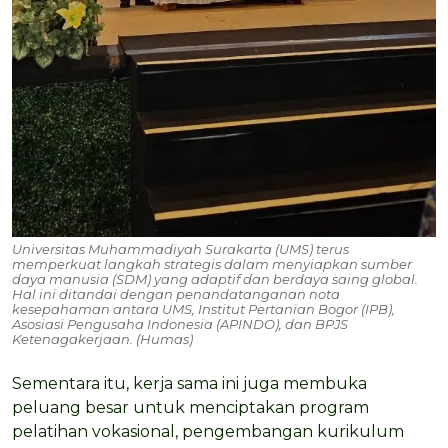
Universitas Muhammadiyah Surakarta (UMS) terus
memperkuat langkah strategis dalam menyiapkan sumber
daya manusia (SDM) yang adaptif dan berdaya saing global.
Hal ini ditandai dengan penandatanganan nota
kesepahaman antara UMS, Institut Pertanian Bogor (IPB),
Asosiasi Pengusaha Indonesia (APINDO), dan BPJS
Ketenagakerjaan. (Humas)
Sementara itu, kerja sama ini juga membuka
peluang besar untuk menciptakan program
pelatihan vokasional, pengembangan kurikulum