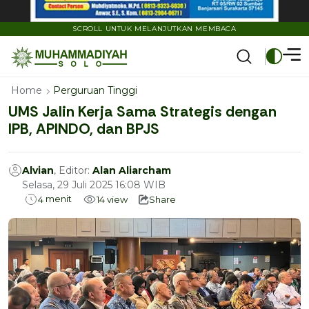
SCROLL UNTUK MELANJUTKAN MEMBACA
Home
Perguruan Tinggi
UMS Jalin Kerja Sama Strategis dengan
IPB, APINDO, dan BPJS
Alvian
, Editor:
Alan Aliarcham
Selasa, 29 Juli 2025 16:08 WIB
menit
4
14
view
Share