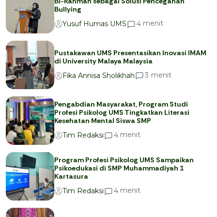
Bi-Rahmah sebagai Solusi Pencegahan
Bullying
menit
4
Yusuf Humas UMS
Pustakawan UMS Presentasikan Inovasi IMAM
di University Malaya Malaysia
menit
3
Fika Annisa Sholikhah
Pengabdian Masyarakat, Program Studi
Profesi Psikolog UMS Tingkatkan Literasi
Kesehatan Mental Siswa SMP
menit
4
Tim Redaksi
Program Profesi Psikolog UMS Sampaikan
Psikoedukasi di SMP Muhammadiyah 1
Kartasura
menit
4
Tim Redaksi