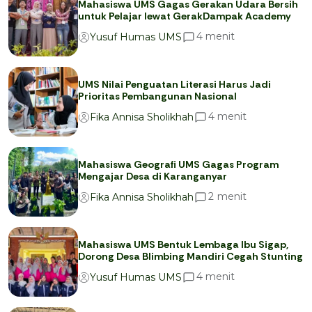
Mahasiswa UMS Gagas Gerakan Udara Bersih
untuk Pelajar lewat GerakDampak Academy
menit
4
Yusuf Humas UMS
UMS Nilai Penguatan Literasi Harus Jadi
Prioritas Pembangunan Nasional
menit
4
Fika Annisa Sholikhah
Mahasiswa Geografi UMS Gagas Program
Mengajar Desa di Karanganyar
menit
2
Fika Annisa Sholikhah
Mahasiswa UMS Bentuk Lembaga Ibu Sigap,
Dorong Desa Blimbing Mandiri Cegah Stunting
menit
4
Yusuf Humas UMS