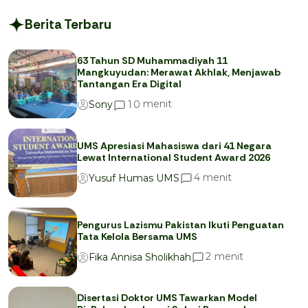
Berita Terbaru
63 Tahun SD Muhammadiyah 11
Mangkuyudan: Merawat Akhlak, Menjawab
Tantangan Era Digital
menit
1
0
Sony
UMS Apresiasi Mahasiswa dari 41 Negara
Lewat International Student Award 2026
menit
4
Yusuf Humas UMS
Pengurus Lazismu Pakistan Ikuti Penguatan
Tata Kelola Bersama UMS
menit
2
Fika Annisa Sholikhah
Disertasi Doktor UMS Tawarkan Model