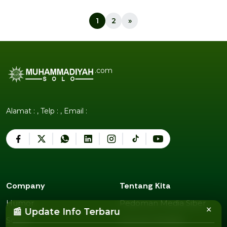
1
2
»
.com
Alamat : , Telp : , Email :
Company
Tentang Kita
Humor
Pedoman Media Siber
×
Humor
Pedoman Media Siber
📰 Update Info Terbaru
Sosok
Susunan Redaksi