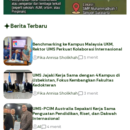
Berita Terbaru
Benchmarking ke Kampus Malaysia UKM,
Rektor UMS Perkuat Kolaborasi Internasional
menit
5
Fika Annisa Sholikhah
UMS Jajaki Kerja Sama dengan 4 Kampus di
Uzbekistan, Fokus Kembangkan Fakultas
Kedokteran
menit
3
Fika Annisa Sholikhah
UMS-PCIM Australia Sepakati Kerja Sama
Penguatan Pendidikan, Riset, dan Dakwah
Internasional
menit
4
Al