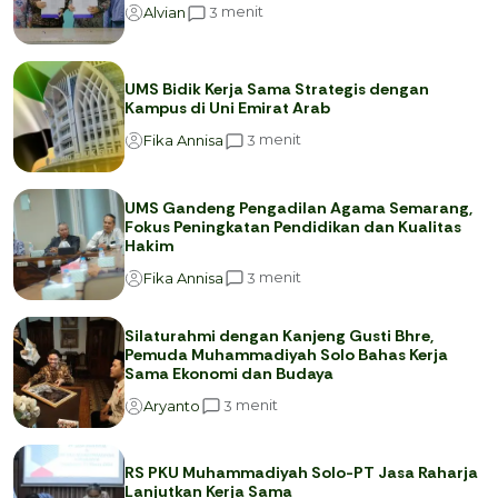
menit
3
Alvian
UMS Bidik Kerja Sama Strategis dengan
Kampus di Uni Emirat Arab
menit
3
Fika Annisa
UMS Gandeng Pengadilan Agama Semarang,
Fokus Peningkatan Pendidikan dan Kualitas
Hakim
menit
3
Fika Annisa
Silaturahmi dengan Kanjeng Gusti Bhre,
Pemuda Muhammadiyah Solo Bahas Kerja
Sama Ekonomi dan Budaya
menit
3
Aryanto
RS PKU Muhammadiyah Solo-PT Jasa Raharja
Lanjutkan Kerja Sama