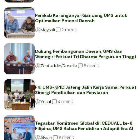
Pemkab Karanganyar Gandeng UMS untuk
Optimalkan Potensi Daerah
menit
2
Maysali
Dukung Pembangunan Daerah, UMS dan
Wonogiri Perkuat Tri Dharma Perguruan Tinggi
menit
5
Zaatuddin/Roselia
FKI UMS-KPID Jateng Jalin Kerja Sama, Perkuat
Sinergi Pendidikan dan Penyiaran
menit
4
Yusuf
Tegaskan Komitmen Global di ICEDUALL ke-8
Filipina, UMS Bahas Pendidikan Adaptif Era AI
menit
6
Alvian