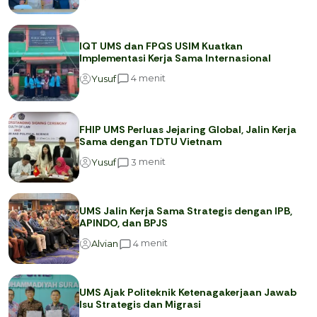
IQT UMS dan FPQS USIM Kuatkan
Implementasi Kerja Sama Internasional
menit
4
Yusuf
FHIP UMS Perluas Jejaring Global, Jalin Kerja
Sama dengan TDTU Vietnam
menit
3
Yusuf
UMS Jalin Kerja Sama Strategis dengan IPB,
APINDO, dan BPJS
menit
4
Alvian
UMS Ajak Politeknik Ketenagakerjaan Jawab
Isu Strategis dan Migrasi