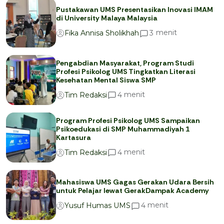
Pustakawan UMS Presentasikan Inovasi IMAM
di University Malaya Malaysia
menit
3
Fika Annisa Sholikhah
Pengabdian Masyarakat, Program Studi
Profesi Psikolog UMS Tingkatkan Literasi
Kesehatan Mental Siswa SMP
menit
4
Tim Redaksi
Program Profesi Psikolog UMS Sampaikan
Psikoedukasi di SMP Muhammadiyah 1
Kartasura
menit
4
Tim Redaksi
Mahasiswa UMS Gagas Gerakan Udara Bersih
untuk Pelajar lewat GerakDampak Academy
menit
4
Yusuf Humas UMS