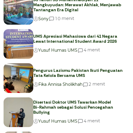
Mangkuyudan: Merawat Akhlak, Menjawab
Tantangan Era Digital
menit
1
0
Sony
UMS Apresiasi Mahasiswa dari 41 Negara
Lewat International Student Award 2026
menit
4
Yusuf Humas UMS
Pengurus Lazismu Pakistan Ikuti Penguatan
Tata Kelola Bersama UMS
menit
2
Fika Annisa Sholikhah
Disertasi Doktor UMS Tawarkan Model
Bi-Rahmah sebagai Solusi Pencegahan
Bullying
menit
4
Yusuf Humas UMS