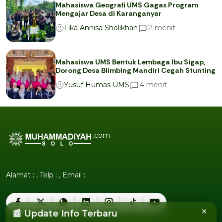
Mahasiswa Geografi UMS Gagas Program
Mengajar Desa di Karanganyar
menit
2
Fika Annisa Sholikhah
Mahasiswa UMS Bentuk Lembaga Ibu Sigap,
Dorong Desa Blimbing Mandiri Cegah Stunting
menit
4
Yusuf Humas UMS
.com
Alamat : , Telp : , Email :
×
📰 Update Info Terbaru