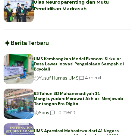
Ulas Neuroparenting dan Mutu
Pendidikan Madrasah
Berita Terbaru
UMS Kembangkan Model Ekonomi Sirkular
Desa Lewat Inovasi Pengelolaan Sampah di
Boyolali
menit
4
Yusuf Humas UMS
63 Tahun SD Muhammadiyah 11
Mangkuyudan: Merawat Akhlak, Menjawab
Tantangan Era Digital
menit
1
0
Sony
UMS Apresiasi Mahasiswa dari 41 Negara