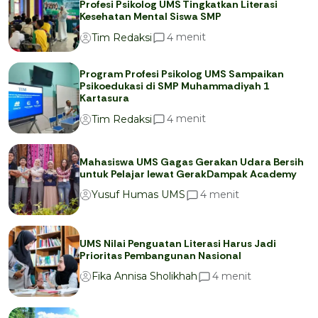
Profesi Psikolog UMS Tingkatkan Literasi
Kesehatan Mental Siswa SMP
menit
4
Tim Redaksi
Program Profesi Psikolog UMS Sampaikan
Psikoedukasi di SMP Muhammadiyah 1
Kartasura
menit
4
Tim Redaksi
Mahasiswa UMS Gagas Gerakan Udara Bersih
untuk Pelajar lewat GerakDampak Academy
menit
4
Yusuf Humas UMS
UMS Nilai Penguatan Literasi Harus Jadi
Prioritas Pembangunan Nasional
menit
4
Fika Annisa Sholikhah