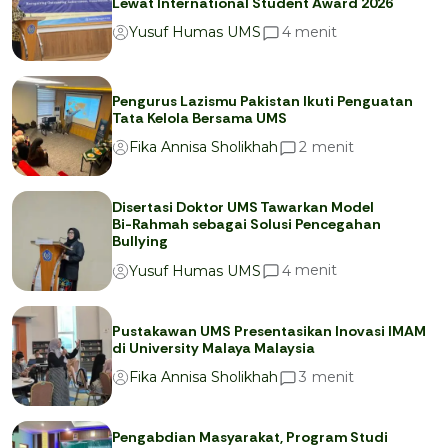
Lewat International Student Award 2026
menit
4
Yusuf Humas UMS
Pengurus Lazismu Pakistan Ikuti Penguatan
Tata Kelola Bersama UMS
menit
2
Fika Annisa Sholikhah
Disertasi Doktor UMS Tawarkan Model
Bi-Rahmah sebagai Solusi Pencegahan
Bullying
menit
4
Yusuf Humas UMS
Pustakawan UMS Presentasikan Inovasi IMAM
di University Malaya Malaysia
menit
3
Fika Annisa Sholikhah
Pengabdian Masyarakat, Program Studi