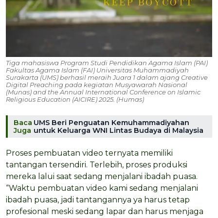
Tiga mahasiswa Program Studi Pendidikan Agama Islam (PAI)
Fakultas Agama Islam (FAI) Universitas Muhammadiyah
Surakarta (UMS) berhasil meraih Juara 1 dalam ajang Creative
Digital Preaching pada kegiatan Musyawarah Nasional
(Munas) and the Annual International Conference on Islamic
Religious Education (AICIRE) 2025. (Humas)
Baca
UMS Beri Penguatan Kemuhammadiyahan
Juga
untuk Keluarga WNI Lintas Budaya di Malaysia
Proses pembuatan video ternyata memiliki
tantangan tersendiri. Terlebih, proses produksi
mereka lalui saat sedang menjalani ibadah puasa.
“Waktu pembuatan video kami sedang menjalani
ibadah puasa, jadi tantangannya ya harus tetap
profesional meski sedang lapar dan harus menjaga