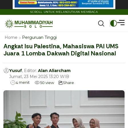
SCROLL UNTUK MELANJUTKAN MEMBACA
Home
Perguruan Tinggi
Angkat Isu Palestina, Mahasiswa PAI UMS
Juara 1 Lomba Dakwah Digital Nasional
Yusuf
, Editor:
Alan Aliarcham
Jumat, 23 Mei 2025 13:20 WIB
menit
4
50
view
Share