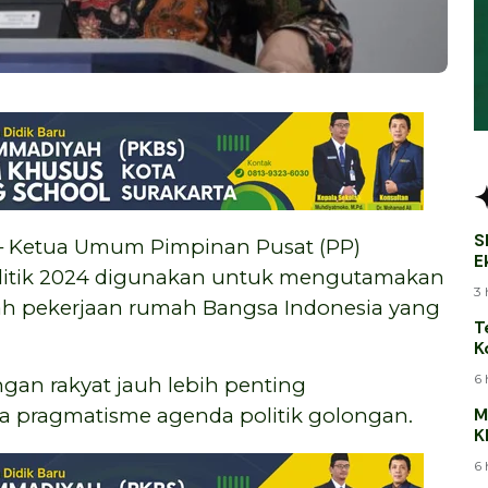
S
 Ketua Umum Pimpinan Pusat (PP)
E
itik 2024 digunakan untuk mengutamakan
B
3 
gah pekerjaan rumah Bangsa Indonesia yang
T
K
T
6 
an rakyat jauh lebih penting
M
pragmatisme agenda politik golongan.
K
J
6 