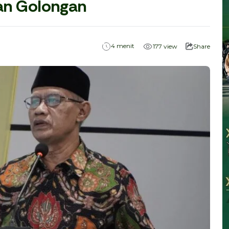
an Golongan
menit
4
177
view
Share