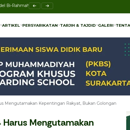
HPK untuk Percepat Penurunan Stunting di Sukoharjo
ARTIKEL
PERSYARIKATAN
TARJIH & TAJDID
GALERI
TENTA
ARTIKEL
PERSYARIKATAN
TARJIH & TAJDID
GALERI
TENTA
s Mengutamakan Kepentingan Rakyat, Bukan Golongan
 Harus Mengutamakan