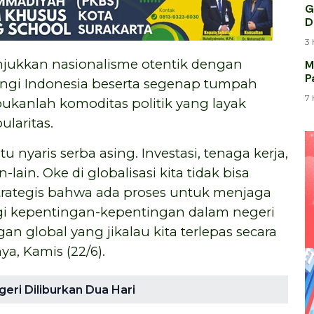
G
D
3 
njukkan nasionalisme otentik dengan
M
P
ngi Indonesia beserta segenap tumpah
M
7 
ukanlah komoditas politik yang layak
laritas.
nyaris serba asing. Investasi, tenaga kerja,
lain. Oke di globalisasi kita tidak bisa
trategis bahwa ada proses untuk menjaga
gi kepentingan-kepentingan dalam negeri
gan global yang jikalau kita terlepas secara
ya, Kamis (22/6).
ri Diliburkan Dua Hari