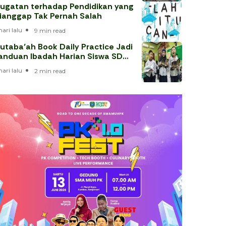
ugatan terhadap Pendidikan yang
ianggap Tak Pernah Salah
hari lalu
9 min read
utaba’ah Book Daily Practice Jadi
anduan Ibadah Harian Siswa SD
uhammadiyah 1 Solo
hari lalu
2 min read