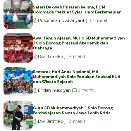
Safari Dakwah Putaran Kelima, PCM
Colomadu Perkuat Syiar Islam Berkemajuan
menit
2
Puspitasari Dwi Ariyanti
Awal Tahun Ajaran, Murid SD Muhammadiyah
1 Solo Borong Prestasi Akademik dan
Olahraga
menit
3
Dwi Jatmiko
Semarak Hari Anak Nasional, MA
Muhammadiyah Solo Padukan Edukasi KUA
dan Wisata Sejarah
menit
2
Endah Rusdiyani
Guru SD Muhammadiyah 1 Solo Dorong
Pembelajaran Sastra Jawa Lebih Kritis
menit
3
Dwi Jatmiko