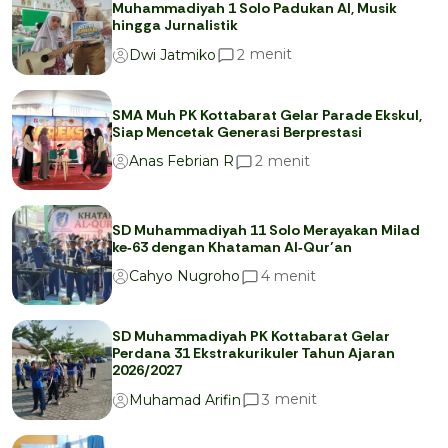
Muhammadiyah 1 Solo Padukan AI, Musik
hingga Jurnalistik
menit
2
Dwi Jatmiko
SMA Muh PK Kottabarat Gelar Parade Ekskul,
Siap Mencetak Generasi Berprestasi
menit
2
Anas Febrian R
SD Muhammadiyah 11 Solo Merayakan Milad
ke‑63 dengan Khataman Al‑Qur’an
menit
4
Cahyo Nugroho
SD Muhammadiyah PK Kottabarat Gelar
Perdana 31 Ekstrakurikuler Tahun Ajaran
2026/2027
menit
3
Muhamad Arifin