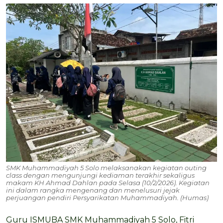
SMK Muhammadiyah 5 Solo melaksanakan kegiatan outing
class dengan mengunjungi kediaman terakhir sekaligus
makam KH Ahmad Dahlan pada Selasa (10/2/2026). Kegiatan
ini dalam rangka mengenang dan menelusuri jejak
perjuangan pendiri Persyarikatan Muhammadiyah. (Humas)
Guru ISMUBA SMK Muhammadiyah 5 Solo, Fitri