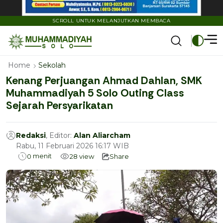
SCROLL UNTUK MELANJUTKAN MEMBACA
Home
Sekolah
Kenang Perjuangan Ahmad Dahlan, SMK
Muhammadiyah 5 Solo Outing Class
Sejarah Persyarikatan
Redaksi
, Editor:
Alan Aliarcham
Rabu, 11 Februari 2026 16:17 WIB
menit
0
28
view
Share