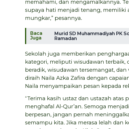
memahami, dan mengamalkannya. Ter
supaya hati menjadi tenang, memiliki a
mungkar,” pesannya.
Baca
Murid SD Muhammadiyah PK So
Juga
Ramadan
Sekolah juga memberikan penghargaa
kategori, meliputi wisudawan terbaik,
beradik, wisudawan tersemangat, dan
diraih Naila Azka Zafira dengan capaia
Naila menyampaikan pesan kepada re
“Terima kasih ustaz dan ustazah ata
menghafal Al-Qur’an. Semoga menjadi 
berpesan, jangan pernah meninggalka
semampu kita. Jika merasa lelah dan k