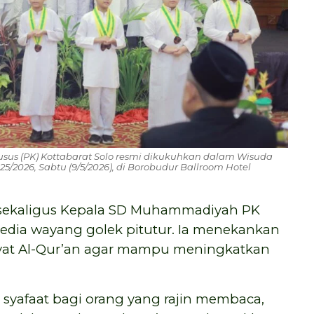
s (PK) Kottabarat Solo resmi dikukuhkan dalam Wisuda
5/2026, Sabtu (9/5/2026), di Borobudur Ballroom Hotel
 sekaligus Kepala SD Muhammadiyah PK
dia wayang golek pitutur. Ia menekankan
at Al-Qur’an agar mampu meningkatkan
 syafaat bagi orang yang rajin membaca,