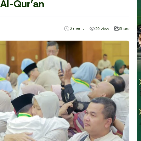
 Al-Qur’an
menit
3
29
view
Share