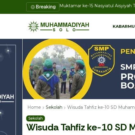
Mensyukuri Kemerdekaan dengan Ama
Breaking
KABARMU
KABARMU
Wisuda Tahfiz ke-10 SD Muhamma
Home
Sekolah
Sekolah
Wisuda Tahfiz ke-10 SD