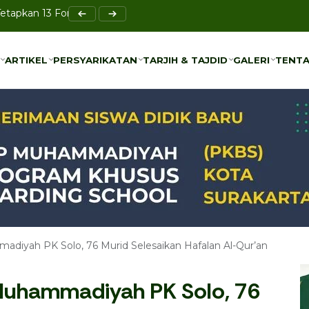
l Saleh, Ini Pesan Dai MUI di Solo
ARTIKEL
PERSYARIKATAN
TARJIH & TAJDID
GALERI
TENTA
ARTIKEL
PERSYARIKATAN
TARJIH & TAJDID
GALERI
TENTA
diyah PK Solo, 76 Murid Selesaikan Hafalan Al-Qur’an
 Muhammadiyah PK Solo, 76