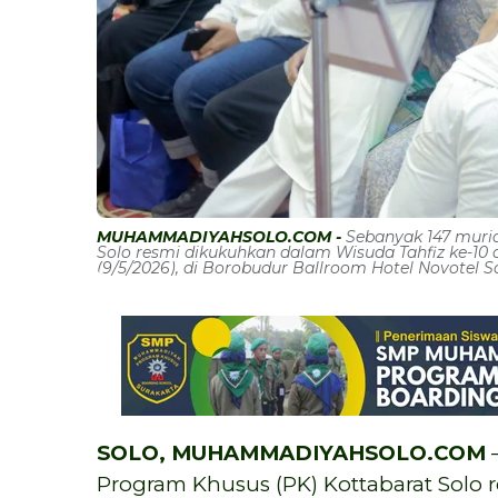
MUHAMMADIYAHSOLO.COM -
Sebanyak 147 mur
Solo resmi dikukuhkan dalam Wisuda Tahfiz ke-10 
(9/5/2026), di Borobudur Ballroom Hotel Novotel S
SOLO, MUHAMMADIYAHSOLO.COM
—
Program Khusus (PK) Kottabarat Solo 