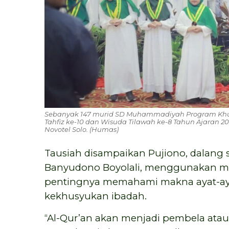
Sebanyak 147 murid SD Muhammadiyah Program Khusu
Tahfiz ke-10 dan Wisuda Tilawah ke-8 Tahun Ajaran 202
Novotel Solo. (Humas)
Tausiah disampaikan Pujiono, dalang
Banyudono Boyolali, menggunakan me
pentingnya memahami makna ayat-ay
kekhusyukan ibadah.
“Al-Qur’an akan menjadi pembela atau