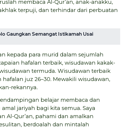
uslah membaca Al-Qur’an, anak-anakku,
khlak terpuji, dan terhindar dari perbuatan
lo Gaungkan Semangat Istikamah Usai
n kepada para murid dalam sejumlah
 capaian hafalan terbaik, wisudawan kakak-
 wisudawan termuda. Wisudawan terbaik
n hafalan juz 26–30. Mewakili wisudawan,
kan-rekannya.
s pendampingan belajar membaca dan
amal jariyah bagi kita semua. Saya
n Al-Qur’an, pahami dan amalkan
esulitan, berdoalah dan mintalah