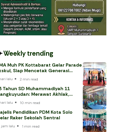
Weekly trending
MA Muh PK Kottabarat Gelar Parade
kskul, Siap Mencetak Generasi
erprestasi
hari lalu
2 min read
3 Tahun SD Muhammadiyah 11
angkuyudan: Merawat Akhlak,
enjawab Tantangan Era Digital
hari lalu
10 min read
ajelis Pendidikan PDM Kota Solo
elar Raker Sekolah Sentral
 jam lalu
1 min read