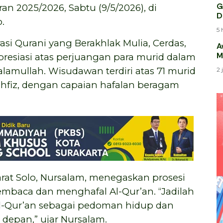
G
an 2025/2026, Sabtu (9/5/2026), di
D
.
5 
i Qurani yang Berakhlak Mulia, Cerdas,
A
M
presiasi atas perjuangan para murid dalam
amullah. Wisudawan terdiri atas 71 murid
2 
ahfiz, dengan capaian hafalan beragam
t Solo, Nursalam, menegaskan prosesi
embaca dan menghafal Al-Qur’an. “Jadilah
l-Qur’an sebagai pedoman hidup dan
depan,” ujar Nursalam.